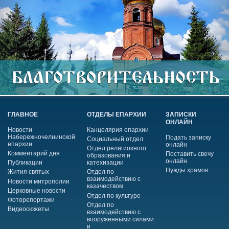
ГЛАВНОЕ
ОТДЕЛЫ ЕПАРХИИ
ЗАПИСКИ
ОНЛАЙН
Новости
Канцелярия епархии
Набережночелнинской
Подать записку
Социальный отдел
епархии
онлайн
Отдел религиозного
Комментарий дня
Поставить свечу
образования и
онлайн
Публикации
катехизации
Нужды храмов
Жития святых
Отдел по
взаимодействию с
Новости митрополии
казачеством
Церковные новости
Отдел по культуре
Фоторепортажи
Отдел по
Видеосюжеты
взаимодействию с
вооруженными силами
и