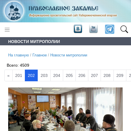
НОВОСТИ МИТРОПОЛИИ
На главную
/
Главное
/
Новости митрополии
Всего:
4509
«
201
202
203
204
205
206
207
208
209