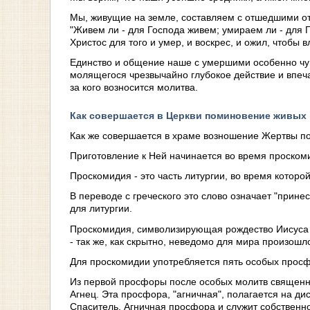
Мы, живущие на земле, составляем с отшедшими от 
"Живем ли - для Господа живем; умираем ли - для 
Христос для того и умер, и воскрес, и ожил, чтобы 
Единство и общение наше с умершими особенно чув
молящегося чрезвычайно глубокое действие и впеч
за кого возносится молитва.
Как совершается в Церкви поминовение живых
Как же совершается в храме возношение Жертвы п
Приготовление к Ней начинается во время проском
Проскомидия - это часть литургии, во время которо
В переводе с греческого это слово означает "прин
для литургии.
Проскомидия, символизирующая рождество Иисуса 
- так же, как скрытно, неведомо для мира произош
Для проскомидии употребляется пять особых просф
Из первой просфоры после особых молитв священни
Агнец. Эта просфора, "агничная", полагается на ди
Спаситель. Агничная просфора и служит собственн