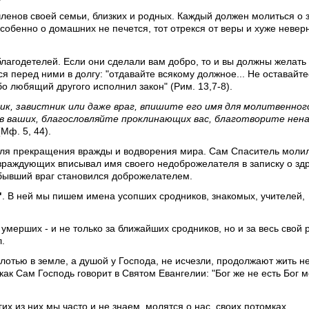
ленов своей семьи, близких и родных. Каждый должен молиться о 
особенно о домашних не печется, тот отрекся от веры и хуже неверн
лагодетелей. Если они сделали вам добро, то и вы должны желать
ся перед ними в долгу: "отдавайте всякому должное... Не оставайте
 любящий другого исполнил закон" (Рим. 13,7-8).
чик, завистник или даже враг, впишите его имя для молитвенног
гов ваших, благословляйте проклинающих вас, благотворите не
(Мф. 5, 44).
 для прекращения вражды и водворения мира. Сам Спаситель молил
з враждующих вписывал имя своего недоброжелателя в записку о зд
бывший враг становился доброжелателем.
"
. В ней мы пишем имена усопших сродников, знакомых, учителей,
мерших - и не только за ближайших сродников, но и за весь свой р
л.
плотью в земле, а душой у Господа, не исчезли, продолжают жить 
ак Сам Господь говорит в Святом Евангелии: "Бог же не есть Бог м
х из них мы часто и не знаем, молятся о нас, своих потомках.