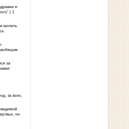
здравии и
ого" ( 1
 и молить
сь
о
навидящим
ся за
равии
од, за всех,
невидимой
ертвых, но