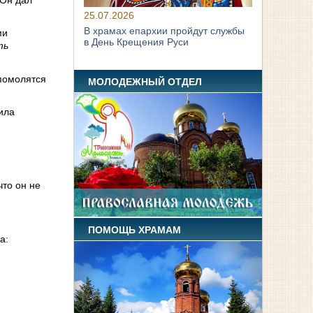
 Он дал
25.07.2026
В храмах епархии пройдут службы
ми
в День Крещения Руси
ть
 помолятся
МОЛОДЕЖНЫЙ ОТДЕЛ
ила
что он не
ПОМОЩЬ ХРАМАМ
а: