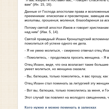
"Я вас избрал и поставил вас, - говорит Спаситель 
вам" (Ин. 15, 16).
Данные от Господа апостолам права и возложенны
преемникам: епископам и пресвитерам, завещав им 
молитвы, прошения, моления, благодарения за все
Потому святой апостол Иаков и говорит христианам:
над ним" (Иак. 5, 14).
Святой праведный Иоанн Кронштадтский вспоминал
помолиться об успехе одного ее дела.
- Я не умею молиться, - смиренно отвечал отец Иоа
- Помолитесь, - продолжала просить женщина. - Я 
Отец Иоанн, видя, что она возлагает такие большие
умеет молиться, но женщина сказала:
- Вы, батюшка, только помолитесь, я вас прошу, как
Отец Иоанн стал поминать за литургией эту женщину
- Вот вы, батюшка, только помолились за меня, и Г
Этот случай так повлиял на молодого священника, 
Кого нужно и можно поминать в записках