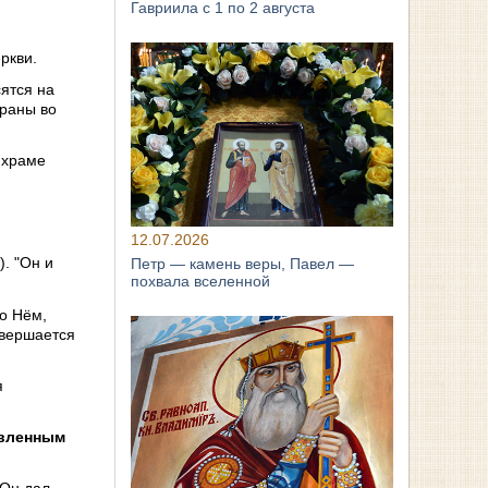
Гавриила с 1 по 2 августа
ркви.
сятся на
браны во
 храме
12.07.2026
). "Он и
Петр — камень веры, Павел —
похвала вселенной
 о Нём,
овершается
я
авленным