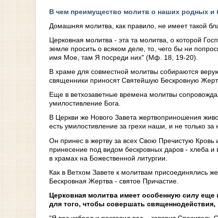
В чем преимущество молитв о наших родных и 
Домашняя молитва, как правило, не имеет такой бл
Церковная молитва - эта та молитва, о которой Госп
земле просить о всяком деле, то, чего бы ни попро
имя Мое, там Я посреди них" (Мф. 18, 19-20).
В храме для совместной молитвы собираются верую
священники приносят Святейшую Бескровную Жерт
Еще в ветхозаветные времена молитвы сопровождал
умилостивление Бога.
В Церкви же Нового Завета жертвоприношения животн
есть умилостивление за грехи наши, и не только за н
Он принес в жертву за всех Свою Пречистую Кровь 
принесение под видом бескровных даров - хлеба и в
в храмах на Божественной литургии.
Как в Ветхом Завете к молитвам присоединялись же
Бескровная Жертва - святое Причастие.
Церковная молитва имеет особенную силу еще 
для того, чтобы совершать священнодействия,