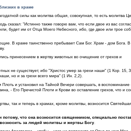
близких в храме
агодатной силы как молитва общая, совокупная, то есть молитва Це
одь сказал: "Истинно также говорю вам, что если двое из вас согла
сили, будет им от Отца Моего Небесного, ибо, где двое или трое со
щие. В храме таинственно пребывает Сам Бог. Храм - дом Бога. В
ву.
ись принесением в жертву животных во очищение от грехов и
ых не существует, ибо "Христос умер за грехи наши" (1 Кор. 15, 3
аши, но и за грехи всего мира" (1 Ин. 2,2).
и Плоть и установил на Тайной Вечери совершать, в воспоминание
ина, - Его Пречистой Плоти и Крови во оставление грехов, что и с
ртвы, так и теперь в храмах, кроме молитвы, возносится Святейша
и потому, что она возносится священником, специально пост
 возносить за людей молитвы и жертвы Богу
.