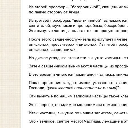
Из второй просфоры, "богородичной", священник вы
по левую сторону от Агнца.
Из третьей просфоры, "девятичинной", вынимаются д
святителей, мучеников и преподобных, бессребрени
Эти вынутые частицы полагаются по правую сторону 
После этого священнослужитель приступает к четве
епископах, пресвитерах и диаконах. Из пятой прос
епископах, священниках.
На дискос укладываются и эти вынутые частицы - сн
Затем священником вынимаются частицы из просф
В это время и читаются поминания - записки, книж
После прочтения каждого имени, указанного в запи
Господи,
(указывается написанное нами имя)
".
Эти вынутые по нашим запискам частицы также кла
Это - первое, невидимое молящимися поминовение 
Итак, частицы, вынутые по нашим запискам, лежат 
Это - великое, святое место! Частицы, лежащие в э