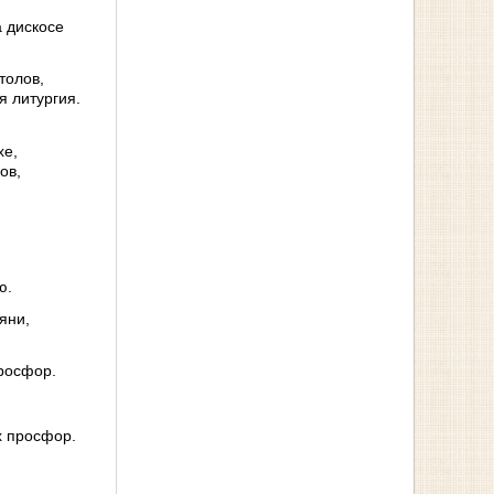
а дискосе
толов,
я литургия.
хе,
ов,
ю.
яни,
просфор.
х просфор.