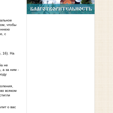
иальное
том, чтобы
реннюю
ю, с
, 16). На
ба не
 а за ним -
поду
моления,
 во всяком
стигли
лит о вас