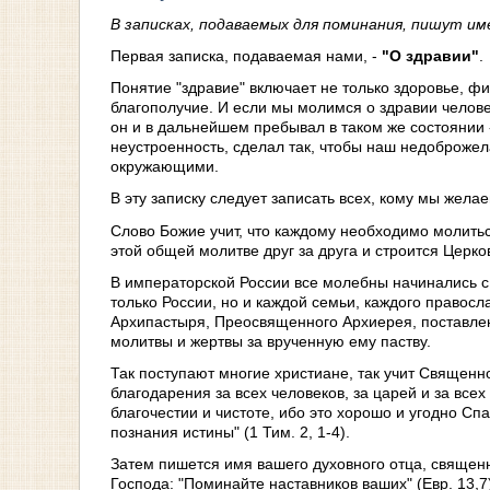
В записках, подаваемых для поминания, пишут им
Первая записка, подаваемая нами, -
"О здравии"
.
Понятие "здравие" включает не только здоровье, фи
благополучие. И если мы молимся о здравии человек
он и в дальнейшем пребывал в таком же состоянии
неустроенность, сделал так, чтобы наш недоброжела
окружающими.
В эту записку следует записать всех, кому мы жела
Слово Божие учит, что каждому необходимо молиться н
этой общей молитве друг за друга и строится Церко
В императорской России все молебны начинались с 
только России, но и каждой семьи, каждого правос
Архипастыря, Преосвященного Архиерея, поставлен
молитвы и жертвы за врученную ему паству.
Так поступают многие христиане, так учит Священ
благодарения за всех человеков, за царей и за вс
благочестии и чистоте, ибо это хорошо и угодно Сп
познания истины" (1 Тим. 2, 1-4).
Затем пишется имя вашего духовного отца, священн
Господа: "Поминайте наставников ваших" (Евр. 13,7