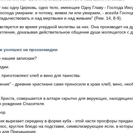
нас одну Церковь, одно тело, имеющее Одну Главу - Господа Иису
Господа умираем: и потому, живем ли или умираем, -
всегда
Господ
владычествовать и над мертвыми и над живыми" (Рим. 14, 8-9).
ствуется во время усердной молитвы за них. Она производит на д
атление, доказывая действительное общение души молящегося с д
 и усопших на проскомидии
о нашим запискам?
идии.
й приготовляют хлеб и вино для таинства.
есение" - древние христиане сами приносили в храм хлеб, вино, не
Христа, совершается в алтаре скрытно для верующих, находящихс
ло рождение Спасителя.
ор.
к вырезает середину в форме куба - этой части просфоры придан
скос, круглое блюдо на подставке, символизирующее ясли, в котор
о для Причащения.