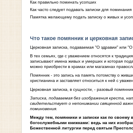
Как правильно поминать усопших
Как часто следует подавать записки для поминания
Памятка желающему подать записку о живых и усо
Что такое помянник и церковная запи
Церковная записка, подаваемая "О здравии" или "О 
В тех семьях, где с уважением относятся к традици
записывают имена живых и умерших и которая пода
можно приобрести в храмах или магазинах правосл
Помянник - это запись на память потомству о живши
христианина и заставляет относиться к ней с уваже
Церковная записка, в сущности, - разовый помянник
Записка, подаваемая без изображения креста, на
свидетельствует о непонимании священной важно
поминовения.
Между тем, помянники и записки как по своему 
богослужебными книжками: ведь на них изображ
Божественной литургии перед святым Престол