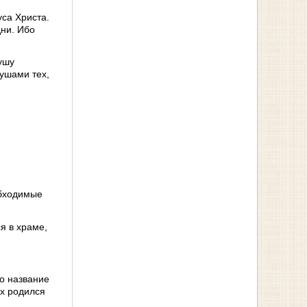
са Христа.
ни. Ибо
ушу
ушами тех,
обходимые
я в храме,
о название
ых родился