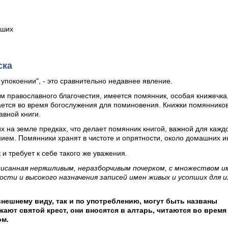
пших
ска
упокоении", - это сравнительно недавнее явление.
ям православного благочестия, имеется помянник, особая книжечка
ется во время богослужения для поминовения. Книжки помянников
авной книги.
х на земле предках, что делает помянник книгой, важной для кажд
нием. Помянники хранят в чистоте и опрятности, около домашних и
 и требует к себе такого же уважения.
писанная неряшливым, неразборчивым почерком, с множеством и
сти и высокого назначения записей имен живых и усопших для и
внешнему виду, так и по употреблению, могут быть названы
ают святой крест, они вносятся в алтарь, читаются во время
ом.