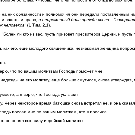
Своим Апостолам, - чтобы... чего ни попросите от Отца во имя Мое,
е на них обязанности и полномочия они передали поставленным и
и власть, и право,
и непременный долг прежде всего... "соверша
х человеков"
(1 Тим. 2,1).
 "Болен ли кто из вас, пусть призовет пресвитеров Церкви, и пусть
, как его, еще молодого священника, незнакомая женщина попрос
нн.
верю, что по вашим молитвам Господь поможет мне.
 надежды на его молитву, еще больше смутился, снова утверждая, 
 умеете, а я верю, что Господь услышит.
. Через некоторое время батюшка снова встретил ее, и она сказал
осподь послал мне по вашим молитвам, что я просила.
что он понял всю силу иерейской молитвы.