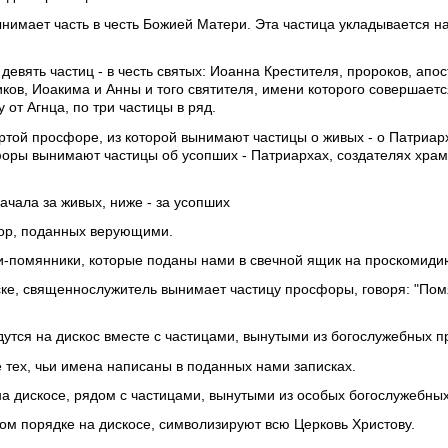
нимает часть в честь Божией Матери. Эта частица укладывается н
евять частиц - в честь святых: Иоанна Крестителя, пророков, апос
ков, Иоакима и Анны и того святителя, имени которого совершаетс
от Агнца, по три частицы в ряд.
ртой просфоре, из которой вынимают частицы о живых - о Патриар
форы вынимают частицы об усопших - Патриархах, создателях храм
ачала за живых, ниже - за усопших
ор, поданных верующими.
ки-помянники, которые поданы нами в свечной ящик на проскомиди
ске, священнослужитель вынимает частицу просфоры, говоря: "Пом
дутся на дискос вместе с частицами, вынутыми из богослужебных 
тех, чьи имена написаны в поданных нами записках.
на дискосе, рядом с частицами, вынутыми из особых богослужебны
том порядке на дискосе, символизируют всю Церковь Христову.