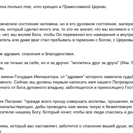
ена только тех, кто крещен в Православной Церкви.
зическое состояние человека, но и его духовное состояние, матер
а, который сделал много зла, то это не значит, что мы молимся о 
 - нет, мы молим Бога, чтобы Он переменил его намерения и внут
тель или даже враг стал пребывать в гармонии с Богом, с Церковь
ем здравия, спасения и благоденствия.
е только за себя, но и за других: "молитесь друг за друга" (Иак. 5
вь.
имени Государя Императора, от "здравия" которого зависела судь
лавного. Сейчас мы должны первым написать имя нашего Патриарха,
ного от Бога духовного владыку, заботящегося и приносящего Гос
ное Писание: "прежде всего прошу совершать молитвы, прошения, 
ех начальствующих, дабы проводить нам жизнь тихую и безмятежную
асителю нашему Богу, Который хочет, чтобы все люди спаслись и до
ика, который вас наставляет, заботится о спасении вашей души, мо
).