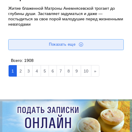
Житие блаженной Матроны Анемнясевской трогает до
глубины души. Заставляет задуматься и даже —
постыдиться за свое порой малодушие перед жизненными
невзгодами
Показать еще
Всего:
1908
1
2
3
4
5
6
7
8
9
10
»