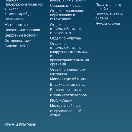
Новости
Канцелярия епархии
Набережночелнинской
Подать записку
Социальный отдел
епархии
онлайн
Отдел религиозного
Комментарий дня
Поставить свечу
образования и
онлайн
Публикации
катехизации
Нужды храмов
Жития святых
Отдел по
взаимодействию с
Новости митрополии
казачеством
Церковные новости
Отдел по культуре
Фоторепортажи
Отдел по
Видеосюжеты
взаимодействию с
вооруженными силами
и
правоохранительными
органами
Отдел по тюремному
служению
Миссионерский отдел
Епархиальный склад
Воскресная школа
Школа катехизаторов
КЮС «Спас»
Молодежный отдел
Информационный
отдел
ХРАМЫ ЕПАРХИИ