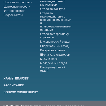
взаимодействию с
Новости митрополии
казачеством
Церковные новости
Отдел по культуре
Фоторепортажи
Отдел по
Видеосюжеты
взаимодействию с
вооруженными силами
и
правоохранительными
органами
Отдел по тюремному
служению
Миссионерский отдел
Епархиальный склад
Воскресная школа
Школа катехизаторов
КЮС «Спас»
Молодежный отдел
Информационный
отдел
ХРАМЫ ЕПАРХИИ
РАСПИСАНИЕ
ВОПРОС СВЯЩЕННИКУ