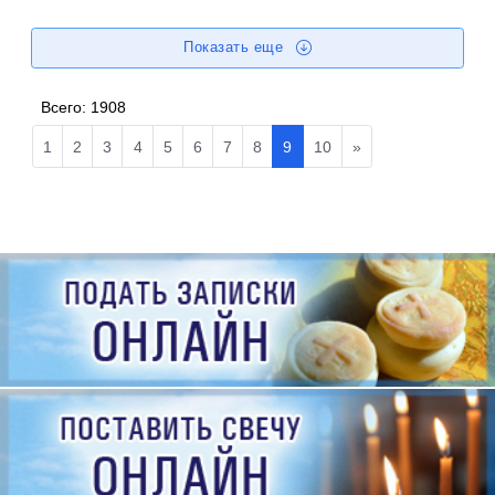
Показать еще
Всего:
1908
1
2
3
4
5
6
7
8
9
10
»