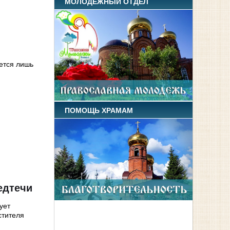
МОЛОДЕЖНЫЙ ОТДЕЛ
ается лишь
ПОМОЩЬ ХРАМАМ
едтечи
ует
стителя