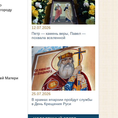
о
 городу
12.07.2026
Петр — камень веры, Павел —
похвала вселенной
ией Матери
25.07.2026
В храмах епархии пройдут службы
в День Крещения Руси