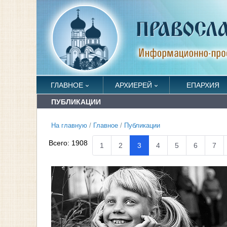
ГЛАВНОЕ
АРХИЕРЕЙ
ЕПАРХИЯ
ПУБЛИКАЦИИ
На главную
/
Главное
/
Публикации
Всего:
1908
1
2
3
4
5
6
7