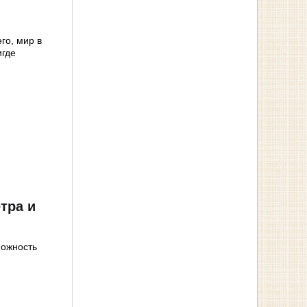
го, мир в
игде
тра и
можность