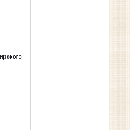
ирского
ь