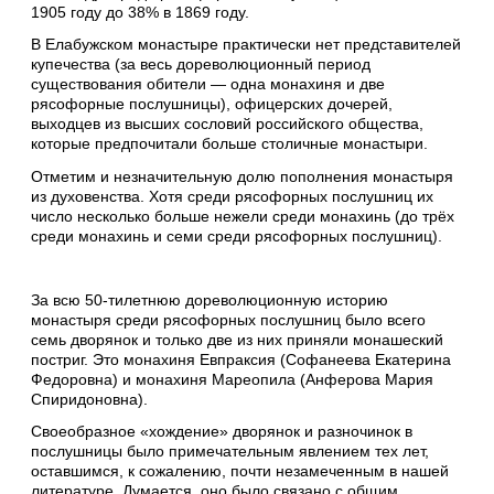
1905 году до 38% в 1869 году.
В Елабужском монастыре практически нет представителей
купечества (за весь дореволюционный период
существования обители — одна монахиня и две
рясофорные послушницы), офицерских дочерей,
выходцев из высших сословий российского общества,
которые предпочитали больше столичные монастыри.
Отметим и незначительную долю пополнения монастыря
из духовенства. Хотя среди рясофорных послушниц их
число несколько больше нежели среди монахинь (до трёх
среди монахинь и семи среди рясофорных послушниц).
За всю 50-тилетнюю дореволюционную историю
монастыря среди рясофорных послушниц было всего
семь дворянок и только две из них приняли монашеский
постриг. Это монахиня Евпраксия (Софанеева Екатерина
Федоровна) и монахиня Мареопила (Анферова Мария
Спиридоновна).
Своеобразное «хождение» дворянок и разночинок в
послушницы было примечательным явлением тех лет,
оставшимся, к сожалению, почти незамеченным в нашей
литературе. Думается, оно было связано с общим