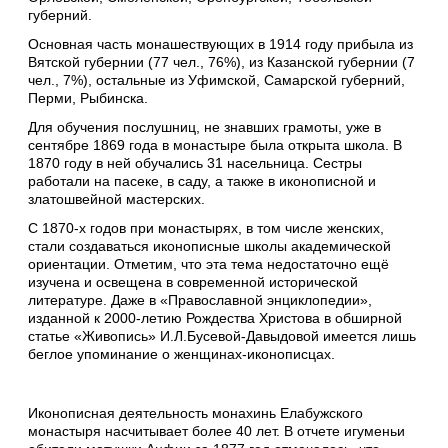
губерний.
Основная часть монашествующих в 1914 году прибыла из
Вятской губернии (77 чел., 76%), из Казанской губернии (7
чел., 7%), остальные из Уфимской, Самарской губерний,
Перми, Рыбинска.
Для обучения послушниц, не знавших грамоты, уже в
сентябре 1869 года в монастыре была открыта школа. В
1870 году в ней обучались 31 насельница. Сестры
работали на пасеке, в саду, а также в иконописной и
златошвейной мастерских.
С 1870-х годов при монастырях, в том числе женских,
стали создаваться иконописные школы академической
ориентации. Отметим, что эта тема недостаточно ещё
изучена и освещена в современной исторической
литературе. Даже в «Православной энциклопедии»,
изданной к 2000-летию Рождества Христова в обширной
статье «Живопись» И.Л.Бусевой-Давыдовой имеется лишь
беглое упоминание о женщинах-иконописцах.
Иконописная деятельность монахинь Елабужского
монастыря насчитывает более 40 лет. В отчете игуменьи