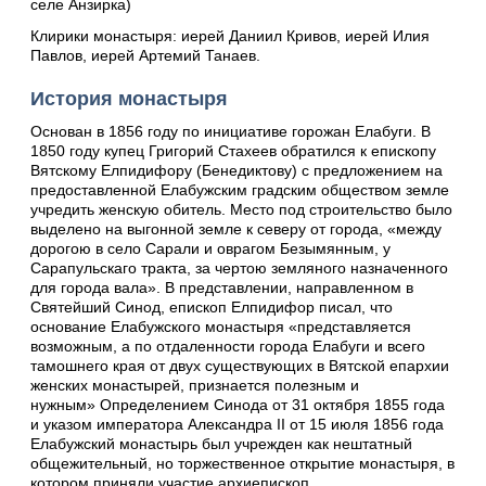
селе Анзирка)
Клирики монастыря: иерей Даниил Кривов, иерей Илия
Павлов, иерей Артемий Танаев.
История монастыря
Основан в 1856 году по инициативе горожан Елабуги. В
1850 году купец Григорий Стахеев обратился к епископу
Вятскому Елпидифору (Бенедиктову) с предложением на
предоставленной Елабужским градским обществом земле
учредить женскую обитель. Место под строительство было
выделено на выгонной земле к северу от города, «между
дорогою в село Сарали и оврагом Безымянным, у
Сарапульскаго тракта, за чертою земляного назначенного
для города вала». В представлении, направленном в
Святейший Синод, епископ Елпидифор писал, что
основание Елабужского монастыря «представляется
возможным, а по отдаленности города Елабуги и всего
тамошнего края от двух существующих в Вятской епархии
женских монастырей, признается полезным и
нужным» Определением Синода от 31 октября 1855 года
и указом императора Александра II от 15 июля 1856 года
Елабужский монастырь был учрежден как нештатный
общежительный, но торжественное открытие монастыря, в
котором приняли участие архиепископ