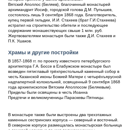
Вятский Аполлос (Беляев), благочинный монастырей
архимандрит Иосиф, городской голова Д.М. Пупышев,
состоялось лишь 9 сентября 1868 года. Благотворитель,
купец первой гильдии, И.И. Стахеев (брат Г.И.Стахеева)
истратил на строительство обители и последующее
содержание монашествующих свыше 1 млн. руб.
Жертвователями монастыря были также Д.И. Стахеев и
П.К. Ушаков.
Храмы и другие постройки
В 1857-1868 гг. по проекту известного петербургского
архитектора Г.А. Боссе в Елабужском монастыре был
возведен пятиглавый трёхпрестольный каменный собор в
честь Казанской иконы Божией Матери с четырёхъярусной
надпапертной колокольней, освященный 9 сентября 1868
года архиепископом Вятским Аполлосом (Беляевым).
Приделы были освящены в честь Иоанна
Предтечи и великомученицы Параскевы Пятницы.
В монастыре также были выстроены два трехэтажных
каменных сестринских корпуса — северный и восточный.
В северном корпусе размещалась монастырская больница