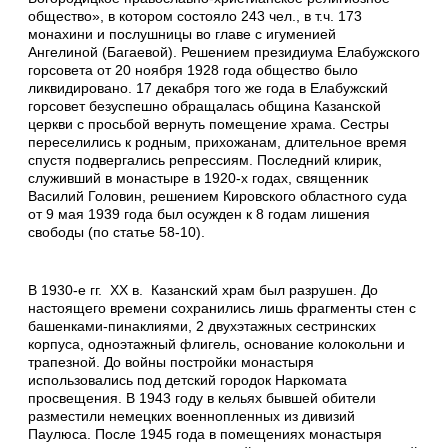
общество», в котором состояло 243 чел., в т.ч. 173
монахини и послушницы во главе с игуменией
Ангелиной (Багаевой). Решением президиума Елабужского
горсовета от 20 ноября 1928 года общество было
ликвидировано. 17 декабря того же года в Елабужский
горсовет безуспешно обращалась община Казанской
церкви с просьбой вернуть помещение храма. Сестры
переселились к родным, прихожанам, длительное время
спустя подвергались репрессиям. Последний клирик,
служивший в монастыре в 1920-х годах, священник
Василий Головин, решением Кировского областного суда
от 9 мая 1939 года был осужден к 8 годам лишения
свободы (по статье 58-10).
В 1930-е гг. XX в. Казанский храм был разрушен. До
настоящего времени сохранились лишь фрагменты стен с
башенками-пинаклиями, 2 двухэтажных сестринских
корпуса, одноэтажный флигель, основание колокольни и
трапезной. До войны постройки монастыря
использовались под детский городок Наркомата
просвещения. В 1943 году в кельях бывшей обители
разместили немецких военнопленных из дивизий
Паулюса. После 1945 года в помещениях монастыря