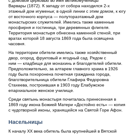
с домовой церковью во имя великомученицы
Варвары (1872). К западу от собора находился 2-х
этажный дом игуменьи; в одной линии с этим домом, к югу
от восточного корпуса — полутораэтажный дом
монастырских служителей. Имелись также каменные
просфирня и гостиница, три деревянных флигеля.
Территория монастыря обнесена каменной стеной, при
вратах которой 18 августа 1869 года была освящена
часовня.
На территории обители имелись также хозяйственный
двор, огород, фруктовый и ягодный сад. Рядом с
ним — кладбище для монахинь и благодетелей обители.
Предположительно, за алтарем главного храма в 1926
году была похоронена почетная гражданка города,
благотворительница обители Глафира Федоровна
Стахеева, построившая в 1903 году Елабужское
епархиальное женское училище.
Среди святынь монастыря почиталась принесенная в
1869 году икона Божией Матери «Достойно есть» — копия
с чудотворной иконы, хранящейся на Святой Горе Афон.
Насельницы
К началу XX века обитель была крупнейшей в Вятской