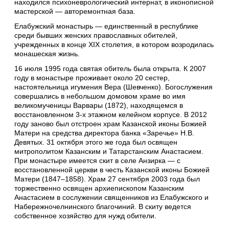
находился психоневрологический интернат, в иконописной
мастерской — авторемонтная база.
Елабужский монастырь — единственный в республике
среди бывших женских православных обителей,
учрежденных в конце XIX столетия, в котором возродилась
монашеская жизнь.
16 июля 1995 года святая обитель была открыта. К 2007
году в монастыре проживает около 20 сестер,
настоятельница игумения Вера (Шевченко). Богослужения
совершались в небольшом домовом храме во имя
великомученицы Варвары (1872), находящемся в
восстановленном 3-х этажном келейном корпусе. В 2012
году заново был отстроен храм Казанской иконы Божией
Матери на средства директора банка «Заречье» Н.В.
Девятых. 31 октября этого же года был освящен
митрополитом Казанским и Татарстанским Анастасием.
При монастыре имеется скит в селе Анзирка — с
восстановленной церкви в честь Казанской иконы Божией
Матери (1847–1858). Храм 27 сентября 2003 года был
торжественно освящен архиепископом Казанским
Анастасием в сослужении священников из Елабужского и
Набережночелнинского благочиний. В скиту ведется
собственное хозяйство для нужд обители.