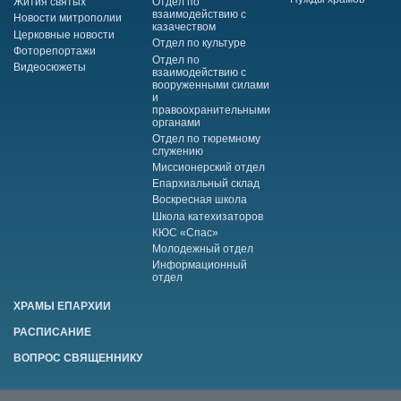
Жития святых
Отдел по
взаимодействию с
Новости митрополии
казачеством
Церковные новости
Отдел по культуре
Фоторепортажи
Отдел по
Видеосюжеты
взаимодействию с
вооруженными силами
и
правоохранительными
органами
Отдел по тюремному
служению
Миссионерский отдел
Епархиальный склад
Воскресная школа
Школа катехизаторов
КЮС «Спас»
Молодежный отдел
Информационный
отдел
ХРАМЫ ЕПАРХИИ
РАСПИСАНИЕ
ВОПРОС СВЯЩЕННИКУ