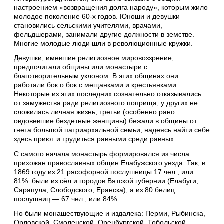
настроением «возвращения долга народу», которым жило
молодое поколение 60-х годов. Юноши и девушки
становились сельскими учителями, врачами,
фельдшерами, занимали другие должности в земстве.
Многие молодые люди шли в революционные кружки.
Девушки, имевшие религиозное мировоззрение,
предпочитали общины или монастыри с
благотворительным уклоном. В этих общинах они
работали бок о бок с мещанками и крестьянками.
Некоторые из этих последних сознательно отказывались
от замужества ради религиозного поприща, у других не
сложилась личная жизнь, третьи (особенно рано
овдовевшие бездетные женщины) бежали в общины от
гнета большой патриархальной семьи, надеясь найти себе
здесь приют и трудиться равными среди равных.
С самого начала монастырь формировался из числа
прихожан православных общин Елабужского уезда. Так, в
1869 году из 21 рясофорной послушницы 17 чел., или
81% были из сёл и городов Вятской губернии (Елабуги,
Сарапула, Слободского, Еранска), а из 80 белиц
послушниц — 67 чел., или 84%.
Но были монашествующие и издалека: Перми, Рыбинска,
Орловской, Смоленской, Оренбургской, Тобольской