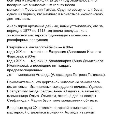
обители матушки Анфии за 1877 год отмечалось, что
послушание в живописных кельях несла
монахиня Феофания Титова. Судя по всему, она и была
одной из первых, кто начинал в монастыре иконописную
деятельность.
Анализируя архивные данные, нами установлено, что за
период с 1877 по 1918 год несли послушание в
живописной мастерской одиннадцать монахинь и
рясофорных послушниц.
Старшими в мастерской были — в 80-е
годы XIX в. — монахиня Евпраксия (Анастасия Иванова
Фирсова); в 90-е
годы XIX в. — монахиня Аполлинария (Анна Димитриева
Иконникова), а последние пятнадцать
предреволюционных
лет — монахиня Аглаида (Александра Петрова Тютикова).
Примечательно, что церковной живописью занималась
целая семья Иконниковых выходцев из починка Удалово
Елабужского уезда: сестры Анна и Евдокия, а также их
племянница Ольга. Отметим, что ещё две их сестры
Стефанида и Мария были тоже монахинями обители.
В первые годы XX столетия старшей в живописной
мастерской становится монахиня Аглаида из семьи