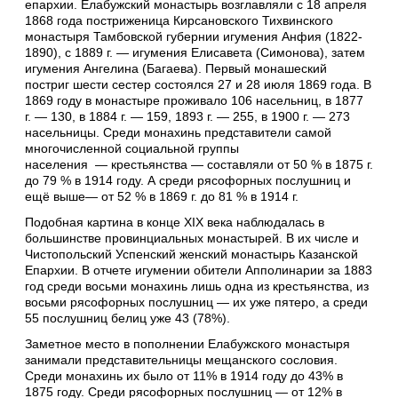
епархии. Елабужский монастырь возглавляли с 18 апреля
1868 года постриженица Кирсановского Тихвинского
монастыря Тамбовской губернии игумения Анфия (1822-
1890), с 1889 г. — игумения Елисавета (Симонова), затем
игумения Ангелина (Багаева). Первый монашеский
постриг шести сестер состоялся 27 и 28 июля 1869 года. В
1869 году в монастыре проживало 106 насельниц, в 1877
г. — 130, в 1884 г. — 159, 1893 г. — 255, в 1900 г. — 273
насельницы. Среди монахинь представители самой
многочисленной социальной группы
населения — крестьянства — составляли от 50 % в 1875 г.
до 79 % в 1914 году. А среди рясофорных послушниц и
ещё выше— от 52 % в 1869 г. до 81 % в 1914 г.
Подобная картина в конце XIX века наблюдалась в
большинстве провинциальных монастырей. В их числе и
Чистопольский Успенский женский монастырь Казанской
Епархии. В отчете игумении обители Апполинарии за 1883
год среди восьми монахинь лишь одна из крестьянства, из
восьми рясофорных послушниц — их уже пятеро, а среди
55 послушниц белиц уже 43 (78%).
Заметное место в пополнении Елабужского монастыря
занимали представительницы мещанского сословия.
Среди монахинь их было от 11% в 1914 году до 43% в
1875 году. Среди рясофорных послушниц — от 12% в