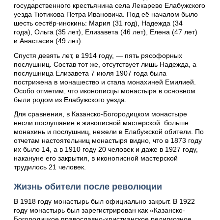
государственного крестьянина села Лекарево Елабужского
уезда Тютикова Петра Ивановича. Под её началом было
шесть сестёр-инокинь: Мария (31 год), Надежда (34
года), Ольга (35 лет), Елизавета (46 лет), Елена (47 лет)
и Анастасия (49 лет).
Спустя девять лет, в 1914 году, — пять рясофорных
послушниц. Состав тот же, отсутствует лишь Надежда, а
послушница Елизавета 7 июля 1907 года была
пострижена в монашество и стала монахиней Емилией.
Особо отметим, что иконописцы монастыря в основном
были родом из Елабужского уезда.
Для сравнения, в Казанско-Богородицком монастыре
несли послушание в живописной мастерской больше
монахинь и послушниц, нежели в Елабужской обители. По
отчетам настоятельниц монастыря видно, что в 1873 году
их было 14, а в 1910 году 20 человек и даже в 1927 году,
накануне его закрытия, в иконописной мастерской
трудилось 21 человек.
Жизнь обители после революции
В 1918 году монастырь был официально закрыт. В 1922
году монастырь был зарегистрирован как «Казанско-
Богородицкое православно-христианское религиозное