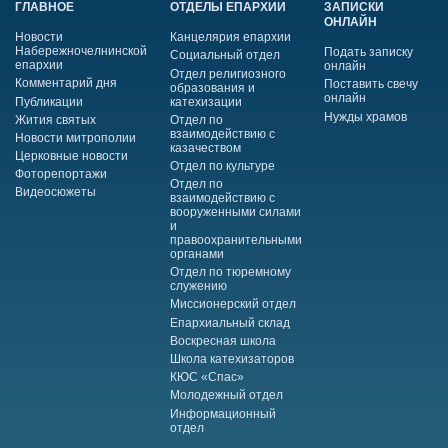
ГЛАВНОЕ
ОТДЕЛЫ ЕПАРХИИ
ЗАПИСКИ
ОНЛАЙН
Новости
Канцелярия епархии
Набережночелнинской
Подать записку
Социальный отдел
епархии
онлайн
Отдел религиозного
Комментарий дня
Поставить свечу
образования и
онлайн
Публикации
катехизации
Нужды храмов
Жития святых
Отдел по
взаимодействию с
Новости митрополии
казачеством
Церковные новости
Отдел по культуре
Фоторепортажи
Отдел по
Видеосюжеты
взаимодействию с
вооруженными силами
и
правоохранительными
органами
Отдел по тюремному
служению
Миссионерский отдел
Епархиальный склад
Воскресная школа
Школа катехизаторов
КЮС «Спас»
Молодежный отдел
Информационный
отдел