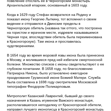
повеление отослать ее в Черногорский монастырь
Архангельской епархии, основанный в 1603 году.
Когда в 1629 году Стефан возвратился на Родину и
показал икону Георгию Лыткину, тот вспомнил о своем
видении и отправился в Двинские пределы в
Черногорскую обитель (названа так оттого, что построена
на гористом и мрачном месте, издревле называвшемся
Черная гора; впоследствии обитель была переименована
в Красногорскую). Там икона и прославилась
чудотворениями.
В 1654 году во время моровой язвы икона была принесена
в Москву, и молившиеся пред ней избегали смертоносной
болезни. Множество списков с иконы свидетельствуют о ее
глубоком почитании. В 1658 году, по благословению
Патриарха Никона, было установлено ежегодное
празднование Грузинской иконе Божией Матери. Служба
была составлена в 1698 году смотрителем Московской
типографии Феодором Поликарповым.
Митрополит Казанский Лаврентий, бывший до своего
назначения в Казань игуменом Важского монастыря,
располагавшегося неподалеку от Красногорской обители,
направил лучшего иконописца в Красногорский монастырь