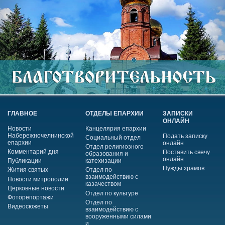
ГЛАВНОЕ
ОТДЕЛЫ ЕПАРХИИ
ЗАПИСКИ
ОНЛАЙН
Новости
Канцелярия епархии
Набережночелнинской
Подать записку
Социальный отдел
епархии
онлайн
Отдел религиозного
Комментарий дня
Поставить свечу
образования и
онлайн
Публикации
катехизации
Нужды храмов
Жития святых
Отдел по
взаимодействию с
Новости митрополии
казачеством
Церковные новости
Отдел по культуре
Фоторепортажи
Отдел по
Видеосюжеты
взаимодействию с
вооруженными силами
и