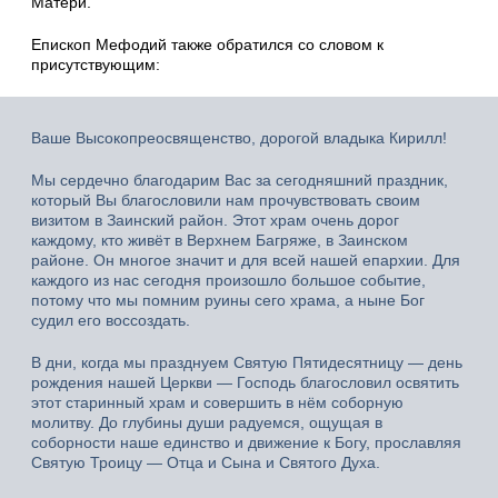
Матери.
Епископ Мефодий также обратился со словом к
присутствующим:
Ваше Высокопреосвященство, дорогой владыка Кирилл!
Мы сердечно благодарим Вас за сегодняшний праздник,
который Вы благословили нам прочувствовать своим
визитом в Заинский район. Этот храм очень дорог
каждому, кто живёт в Верхнем Багряже, в Заинском
районе. Он многое значит и для всей нашей епархии. Для
каждого из нас сегодня произошло большое событие,
потому что мы помним руины сего храма, а ныне Бог
судил его воссоздать.
В дни, когда мы празднуем Святую Пятидесятницу — день
рождения нашей Церкви — Господь благословил освятить
этот старинный храм и совершить в нём соборную
молитву. До глубины души радуемся, ощущая в
соборности наше единство и движение к Богу, прославляя
Святую Троицу — Отца и Сына и Святого Духа.