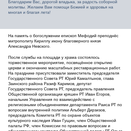
Благодарим Вас, дорогой владыка, за радость соборной
молитвы. Желаем Вам помощи Божией и здоровья на
многая и благая лета!
На память о богослужении епископ Мефодий преподнёс
митрополиту Кириллу икону благоверного князя
Александра Невского.
После службы на площади у храма состоялось
торжественное мероприятие, посвящённое открытию
церкви и окончанию масштабных реставрационных работ.
На празднике присутствовали заместитель председателя
Государственного Совета РТ Юрий Камалтынов, глава
Заинского района Разиф Каримов, депутат
Государственного Совета РТ, председатель правления
Общественной организации кряшен РТ Иван Егоров,
начальник Управления по взаимодействию с
религиозными объединениями департамента Раиса РТ по
вопросам внутренней политики Альберт Дирзизов,
председатель Комитета РТ по охране объектов
культурного наследия Иван Гущин, член Общественной
палаты РФ, член Комиссии по правовым вопросам и
общественному контролю Общественной палаты РТ Ольга