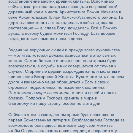
восстановление многих древних святынь. Вспоминаю
сейчас, как три года назад мы освящали возрождённый
деревянный храм в честь Архистратига Божия Михаила в
селе Архангельские Кляри Камско-Устьинского района. Та
церковь тоже много лет находилась в забытьи, ждала
реставрации — и, слава Богу, дождалась. Всё в Божиих
руках, а потому будем молиться Господу. Есть добрые
люди, которые помогают нам в делах.
Задача же верующих людей и прежде всего духовенства
— молитва, которая должна возноситься в этих святых
местах. Самое больное и печальное, если храмы будут
возрождаться, а службы в них совершаться от случая к
случаю. Старинные церкви возрождаются для молитвы и
приношения Бескровной Жертвы. Будем помнить о нашем
долге и как можно чаще обращаться к Богу в своих
скромных, недостойных, но искренних молениях.
Помолимся
о мире всего мира
, о жизни своей и наших
близких. Попросим Господа хранить в мире и
благополучии нашу страну, особенно в эти дни.
Сейчас в этом возрождённом храме будет совершена
первая Божественная литургия. Возблагодарим Господа за
возможность быть здесь, вознесём Ему свои молитвы,
чтобы Он услышал вопль наших сердец и сохранил эту