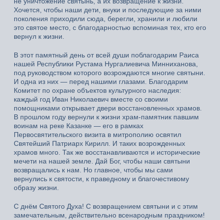
не уничтожение святынь, а их возвращение к жизни.
Хочется, чтобы наши дети, внуки и последующие за ними
поколения приходили сюда, берегли, хранили и любили
это святое место, с благодарностью вспоминая тех, кто его
вернул к жизни.
В этот памятный день от всей души поблагодарим Раиса
нашей Республики Рустама Нургалиевича Минниханова,
под руководством которого возрождаются многие святыни.
И одна из них — перед нашими глазами. Благодарим
Комитет по охране объектов культурного наследия:
каждый год Иван Николаевич вместе со своими
помощниками открывает двери восстановленных храмов.
В прошлом году вернули к жизни храм-памятник павшим
воинам на реке Казанке — его в рамках
Первосвятительского визита в митрополию освятил
Святейший Патриарх Кирилл. И таких возрожденных
храмов много. Так же восстанавливаются и исторические
мечети на нашей земле. Дай Бог, чтобы наши святыни
возвращались к нам. Но главное, чтобы мы сами
вернулись к святости, к праведному и благочестивому
образу жизни.
С днём Святого Духа! С возвращением святыни и с этим
замечательным, действительно всенародным праздником!