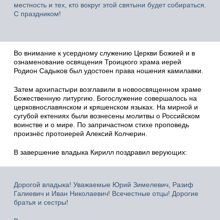
местность и тех, кто вокруг этой святыни будет собираться.
С праздником!
Во внимание к усердному служению Церкви Божией и в
ознаменование освящения Троицкого храма иерей
Родион Садыков был удостоен права ношения камилавки.
Затем архипастыри возглавили в новоосвященном храме
Божественную литургию. Богослужение совершалось на
церковнославянском и кряшенском языках. На мирной и
сугубой ектениях были вознесены молитвы о Российском
воинстве и о мире. По запричастном стихе проповедь
произнёс протоиерей Алексий Колчерин.
В завершение владыка Кирилл поздравил верующих:
Дорогой владыка! Уважаемые Юрий Зимелевич, Разиф
Галиевич и Иван Николаевич! Всечестные отцы! Дорогие
братья и сестры!