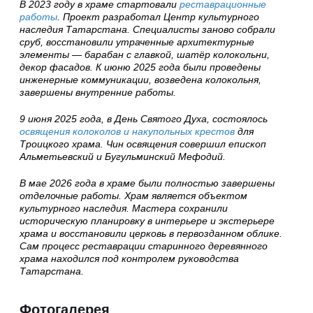
В 2023 году в храме стартовали
реставрационные
работы
.
Проект разработал
Центр культурного
наследия Татарстана.
Специалисты заново собрали
сруб, восстановили утраченные архитектурные
элементы — барабан с главкой, шатёр колокольни,
декор фасадов. К июню 2025 года были проведены
инженерные коммуникации, возведена колокольня,
завершены внутренние работы.
9 июня 2025 года, в День Святого Духа, состоялось
освящения колоколов и накупольных крестов
для
Троицкого храма. Чин освящения совершил епископ
Альметьевский и Бугульминский Мефодий.
В мае 2026 года в храме были полностью завершены
отделочные работы. Храм является объектом
культурного наследия. Мастера сохранили
историческ
ую
планировк
у в интерьере и экстерьере
храма и восстановили церковь в первозданном облике.
Сам процесс реставрации старинного деревянного
храма находился под контролем руководства
Татарстана.
Фотогалерея