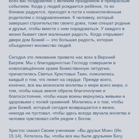
Всех вас поздравляю с великим праздником и прекрасным
событием. Когда у людей рождается ребёнок, то их
близкие радуются, приходят в гости к новоиспечённым
родителям с поздравлениями. К человеку, который
завершил строительство своего дома, тоже спешат родные
и друзья, чтобы вместе с ним порадоваться. У каждого в
жизни бывает своя маленькая радость. Когда открывает
двери дом Божий — это большая радость, которая
объединяет множество людей.
Сегодня это ликование привело нас всех в Верхний
Багряж. Мы с благодарностью Господу совершили в
новоосвящённом храме Божественную литургию,
причастились Святых Христовых Таин, помолились
каждый о том, что лежит на сердце. Прежде всего,
конечно, все мы возносили молитвы о мире всего мира, о
том, чтобы наша земля обрела благополучие и
благосостояние, чтобы наши воины вернулись живыми и
здоровыми с полей сражений. Молились и о том, чтобы
дом Божий, который сегодня возвращается к жизни,
никогда не пустовал, чтобы здесь всегда звучала молитва и
человек чувствовал себя рядом с Богом.
Христос сказал Своим ученикам: «Вы друзья Мои» (Ин.
15:14). Хотелось бы, чтобы все мы были друзьями Богу,