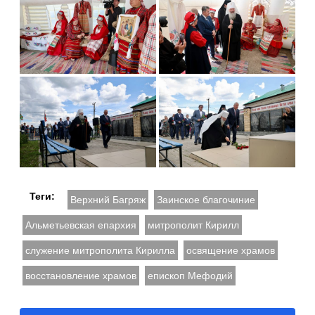
Теги:
Верхний Багряж
Заинское благочиние
Альметьевская епархия
митрополит Кирилл
служение митрополита Кирилла
освящение храмов
восстановление храмов
епископ Мефодий