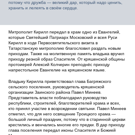
потому что дружба — великий дар, который надо ценить,
хранить и лелеять в своём сердце.
Митрополит Кирилл передал в храм одно из Евангелий,
которые Святейший Патриарх Московский и всея Руси
Кирилл в ходе Первосвятительского визита в
Татарстанскую митрополию благословил раздать новым
приходам. Также на молитвенную память владыка вручил
приходу резной образ Спасителя. От кряшенской общины
протоиерей Алексий Колчерин преподнёс приходу
напрестольное Евангелие на кряшенском языке.
Владыку Кирилла приветствовал глава Багряжского
сельского поселения, руководитель кряшенской
организации Заинского района Павел Минеев.
Представитель власти поблагодарил руководство
республики, строителей, благотворителей храма и всех,
кто принял участие в возрождении святыни. Павел Минеев
отметил, что для него освящение Троицкого храма —
большой личный праздник, потому что в старинной церкви
крестились и венчались многие его предки. В дар приходу
глава поселения передал иконы Спасителя и Божией