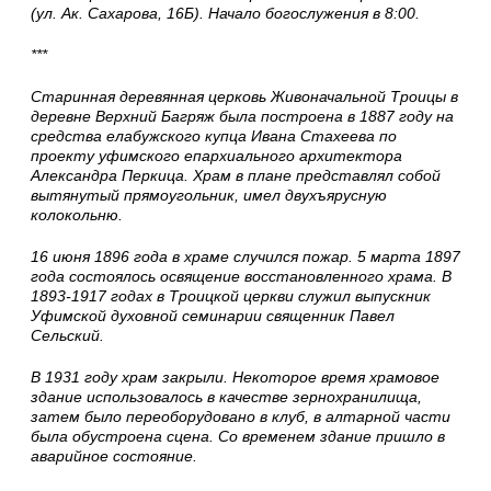
(ул. Ак. Сахарова, 16Б). Начало богослужения в 8:00.
***
Старинная деревянная церковь Живоначальной Троицы в
деревне Верхний Багряж была построена в 1887 году на
средства елабужского купца Ивана Стахеева по
проекту уфимского епархиального архитектора
Александра Перкица. Храм в плане представлял собой
вытянутый прямоугольник, имел двухъярусную
колокольню.
16 июня 1896 года в храме случился пожар. 5 марта 1897
года состоялось освящение восстановленного храма. В
1893-1917 годах в Троицкой церкви служил выпускник
Уфимской духовной семинарии священник Павел
Сельский.
В 1931 году храм закрыли. Некоторое время храмовое
здание использовалось в качестве зернохранилища,
затем было переоборудовано в клуб, в алтарной части
была обустроена сцена. Со временем здание пришло в
аварийное состояние.