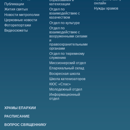
образования и
онлайн
Публикации
катехизации
Нужды храмов
Жития святых
Отдел по
взаимодействию с
Новости митрополии
казачеством
Церковные новости
Отдел по культуре
Фоторепортажи
Отдел по
Видеосюжеты
взаимодействию с
вооруженными силами
и
правоохранительными
органами
Отдел по тюремному
служению
Миссионерский отдел
Епархиальный склад
Воскресная школа
Школа катехизаторов
КЮС «Спас»
Молодежный отдел
Информационный
отдел
ХРАМЫ ЕПАРХИИ
РАСПИСАНИЕ
ВОПРОС СВЯЩЕННИКУ