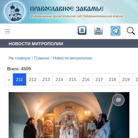
НОВОСТИ МИТРОПОЛИИ
На главную
/
Главное
/
Новости митрополии
Всего:
4509
«
211
212
213
214
215
216
217
218
219
2