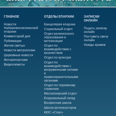
ГЛАВНОЕ
ОТДЕЛЫ ЕПАРХИИ
ЗАПИСКИ
ОНЛАЙН
Новости
Канцелярия епархии
Набережночелнинской
Подать записку
Социальный отдел
епархии
онлайн
Отдел религиозного
Комментарий дня
Поставить свечу
образования и
онлайн
Публикации
катехизации
Нужды храмов
Жития святых
Отдел по
взаимодействию с
Новости митрополии
казачеством
Церковные новости
Отдел по культуре
Фоторепортажи
Отдел по
Видеосюжеты
взаимодействию с
вооруженными силами
и
правоохранительными
органами
Отдел по тюремному
служению
Миссионерский отдел
Епархиальный склад
Воскресная школа
Школа катехизаторов
КЮС «Спас»