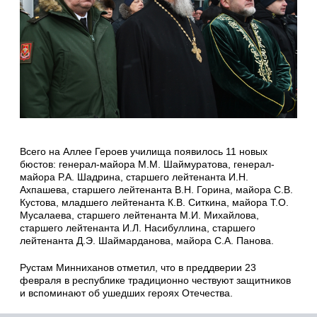
Всего на Аллее Героев училища появилось 11 новых
бюстов: генерал-майора М.М. Шаймуратова, генерал-
майора Р.А. Шадрина, старшего лейтенанта И.Н.
Ахпашева, старшего лейтенанта В.Н. Горина, майора С.В.
Кустова, младшего лейтенанта К.В. Ситкина, майора Т.О.
Мусалаева, старшего лейтенанта М.И. Михайлова,
старшего лейтенанта И.Л. Насибуллина, старшего
лейтенанта Д.Э. Шаймарданова, майора С.А. Панова.
Рустам Минниханов отметил, что в преддверии 23
февраля в республике традиционно чествуют защитников
и вспоминают об ушедших героях Отечества.