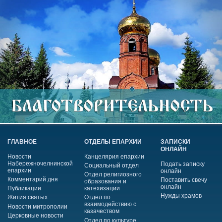
ГЛАВНОЕ
ОТДЕЛЫ ЕПАРХИИ
ЗАПИСКИ
ОНЛАЙН
Новости
Канцелярия епархии
Набережночелнинской
Подать записку
Социальный отдел
епархии
онлайн
Отдел религиозного
Комментарий дня
Поставить свечу
образования и
онлайн
Публикации
катехизации
Нужды храмов
Жития святых
Отдел по
взаимодействию с
Новости митрополии
казачеством
Церковные новости
Отдел по культуре