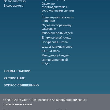
Фоторепортажи
Отдел по
Видеосюжеты
взаимодействию с
вооруженными силами
и
правоохранительными
органами
Отдел по тюремному
служению
Миссионерский отдел
Епархиальный склад
Воскресная школа
Школа катехизаторов
КЮС «Спас»
Молодежный отдел
Информационный
отдел
ХРАМЫ ЕПАРХИИ
РАСПИСАНИЕ
ВОПРОС СВЯЩЕННИКУ
© 2008-2026 Свято-Вознесенское Архиерейское подворье г.
Набережные Челны.