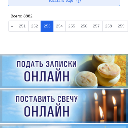
Показать еще
Всего:
8882
«
251
252
253
254
255
256
257
258
259