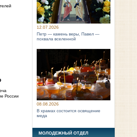
ателей
12.07.2026
Петр — камень веры, Павел —
похвала вселенной
о
еча
ие России
08.08.2026
В храмах состоится освящение
меда
МОЛОДЕЖНЫЙ ОТДЕЛ