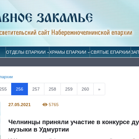
ОТДЕЛЫ ЕПАРХИИ
ХРАМЫ ЕПАРХИИ
СВЯТЫЕ ЕПАРХИИ
ЗА
пархии
255
256
257
258
259
260
»
27.05.2021
5765
Челнинцы приняли участие в конкурсе д
музыки в Удмуртии