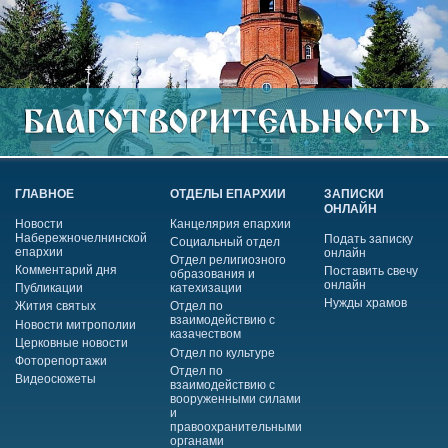
ГЛАВНОЕ
ОТДЕЛЫ ЕПАРХИИ
ЗАПИСКИ
ОНЛАЙН
Новости
Канцелярия епархии
Набережночелнинской
Подать записку
Социальный отдел
епархии
онлайн
Отдел религиозного
Комментарий дня
Поставить свечу
образования и
онлайн
Публикации
катехизации
Нужды храмов
Жития святых
Отдел по
взаимодействию с
Новости митрополии
казачеством
Церковные новости
Отдел по культуре
Фоторепортажи
Отдел по
Видеосюжеты
взаимодействию с
вооруженными силами
и
правоохранительными
органами