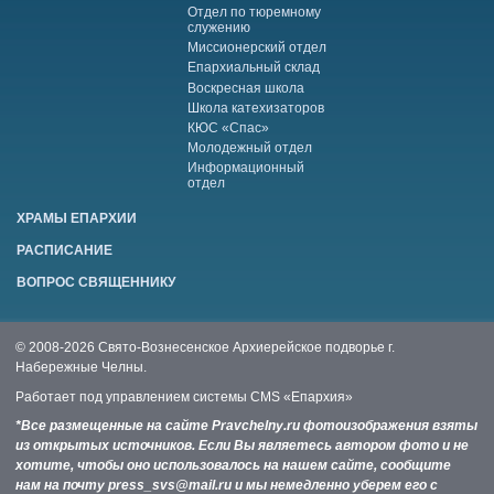
Отдел по тюремному
служению
Миссионерский отдел
Епархиальный склад
Воскресная школа
Школа катехизаторов
КЮС «Спас»
Молодежный отдел
Информационный
отдел
ХРАМЫ ЕПАРХИИ
РАСПИСАНИЕ
ВОПРОС СВЯЩЕННИКУ
© 2008-2026 Свято-Вознесенское Архиерейское подворье г.
Набережные Челны.
Работает под управлением системы
CMS «Епархия»
*Все размещенные на сайте Pravchelny.ru фотоизображения взяты
из открытых источников. Если Вы являетесь автором фото и не
хотите, чтобы оно использовалось на нашем сайте, сообщите
нам на почту press_svs@mail.ru и мы немедленно уберем его с