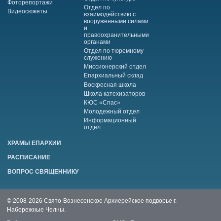
Фоторепортажи
Отдел по
Видеосюжеты
взаимодействию с
вооруженными силами
и
правоохранительными
органами
Отдел по тюремному
служению
Миссионерский отдел
Епархиальный склад
Воскресная школа
Школа катехизаторов
КЮС «Спас»
Молодежный отдел
Информационный
отдел
ХРАМЫ ЕПАРХИИ
РАСПИСАНИЕ
ВОПРОС СВЯЩЕННИКУ
© 2008-2026 Свято-Вознесенское Архиерейское подворье г.
Набережные Челны.