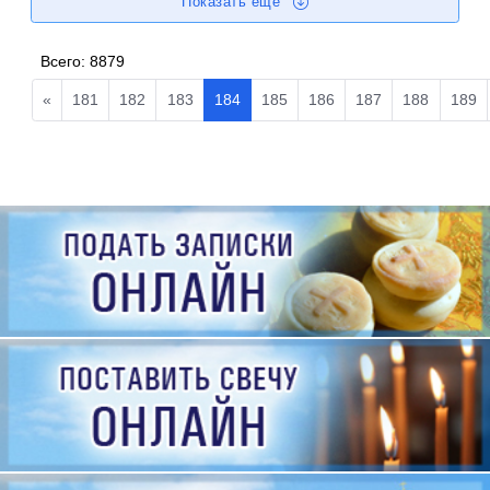
Показать еще
Всего:
8879
«
181
182
183
184
185
186
187
188
189