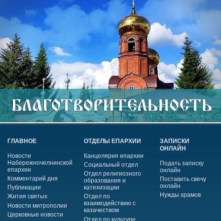
ГЛАВНОЕ
ОТДЕЛЫ ЕПАРХИИ
ЗАПИСКИ
ОНЛАЙН
Новости
Канцелярия епархии
Набережночелнинской
Подать записку
Социальный отдел
епархии
онлайн
Отдел религиозного
Комментарий дня
Поставить свечу
образования и
онлайн
Публикации
катехизации
Нужды храмов
Жития святых
Отдел по
взаимодействию с
Новости митрополии
казачеством
Церковные новости
Отдел по культуре