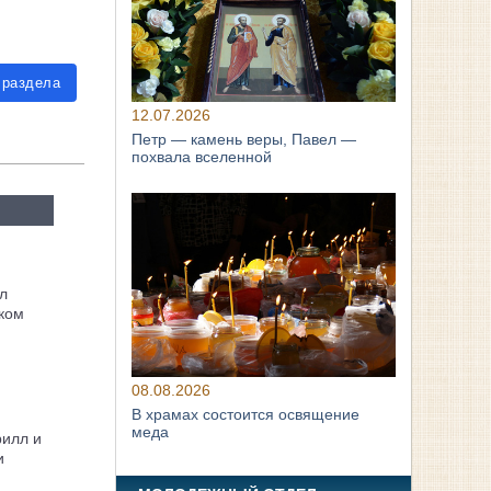
 раздела
12.07.2026
Петр — камень веры, Павел —
похвала вселенной
л
ком
08.08.2026
В храмах состоится освящение
меда
рилл и
и