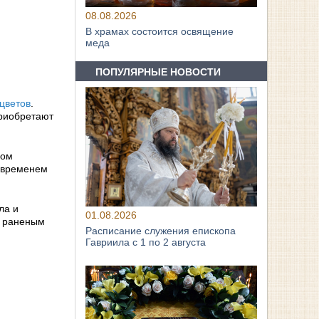
08.08.2026
В храмах состоится освящение
меда
ПОПУЛЯРНЫЕ НОВОСТИ
цветов
.
приобретают
зом
 временем
ла и
01.08.2026
и раненым
Расписание служения епископа
Гавриила с 1 по 2 августа