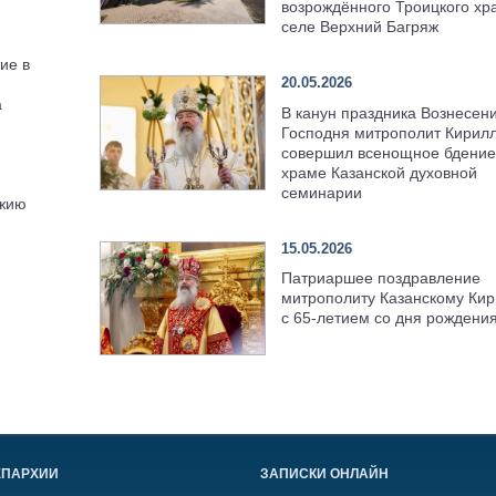
возрождённого Троицкого хр
селе Верхний Багряж
ие в
20.05.2026
а
В канун праздника Вознесен
Господня митрополит Кирил
совершил всенощное бдение
храме Казанской духовной
семинарии
ожию
15.05.2026
Патриаршее поздравление
митрополиту Казанскому Кир
с 65-летием со дня рождени
ЕПАРХИИ
ЗАПИСКИ ОНЛАЙН