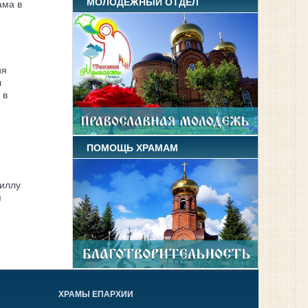
МОЛОДЕЖНЫЙ ОТДЕЛ
ама в
ия
л
 в
ПОМОЩЬ ХРАМАМ
иллу
я
ХРАМЫ ЕПАРХИИ