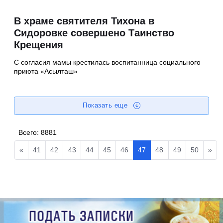
В храме святителя Тихона в
Сидоровке совершено Таинство
Крещения
С согласия мамы крестилась воспитанница социального
приюта «Асылташ»
Показать еще
Всего:
8881
«
41
42
43
44
45
46
47
48
49
50
»