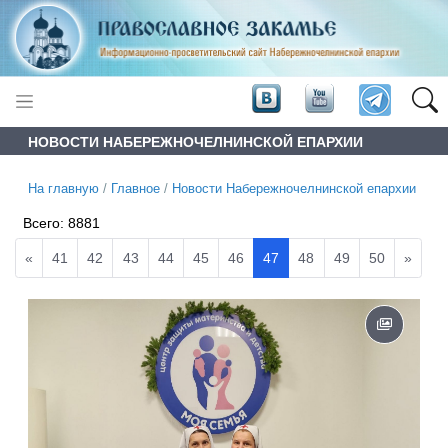
НОВОСТИ НАБЕРЕЖНОЧЕЛНИНСКОЙ ЕПАРХИИ
На главную
/
Главное
/
Новости Набережночелнинской епархии
Всего:
8881
«
41
42
43
44
45
46
47
48
49
50
»