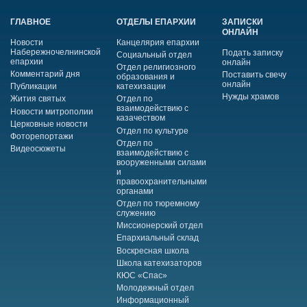
ГЛАВНОЕ
ОТДЕЛЫ ЕПАРХИИ
ЗАПИСКИ
ОНЛАЙН
Новости
Канцелярия епархии
Набережночелнинской
Подать записку
Социальный отдел
епархии
онлайн
Отдел религиозного
Комментарий дня
Поставить свечу
образования и
онлайн
Публикации
катехизации
Нужды храмов
Жития святых
Отдел по
взаимодействию с
Новости митрополии
казачеством
Церковные новости
Отдел по культуре
Фоторепортажи
Отдел по
Видеосюжеты
взаимодействию с
вооруженными силами
и
правоохранительными
органами
Отдел по тюремному
служению
Миссионерский отдел
Епархиальный склад
Воскресная школа
Школа катехизаторов
КЮС «Спас»
Молодежный отдел
Информационный