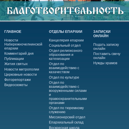
ГЛАВНОЕ
ОТДЕЛЫ ЕПАРХИИ
ЗАПИСКИ
ОНЛАЙН
Новости
Канцелярия епархии
Набережночелнинской
Подать записку
Социальный отдел
епархии
онлайн
Отдел религиозного
Комментарий дня
Поставить свечу
образования и
онлайн
Публикации
катехизации
Нужды храмов
Жития святых
Отдел по
взаимодействию с
Новости митрополии
казачеством
Церковные новости
Отдел по культуре
Фоторепортажи
Отдел по
Видеосюжеты
взаимодействию с
вооруженными силами
и
правоохранительными
органами
Отдел по тюремному
служению
Миссионерский отдел
Епархиальный склад
Воскресная школа