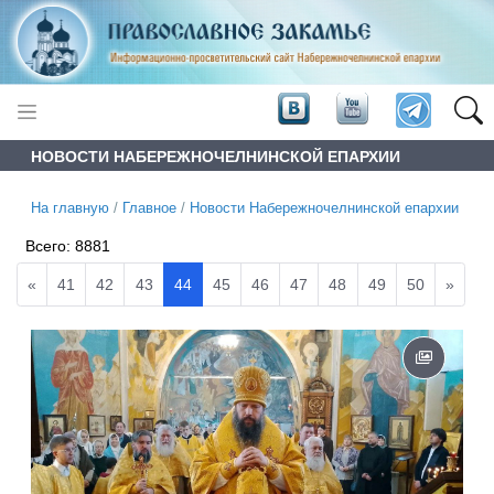
НОВОСТИ НАБЕРЕЖНОЧЕЛНИНСКОЙ ЕПАРХИИ
На главную
/
Главное
/
Новости Набережночелнинской епархии
Всего:
8881
«
41
42
43
44
45
46
47
48
49
50
»