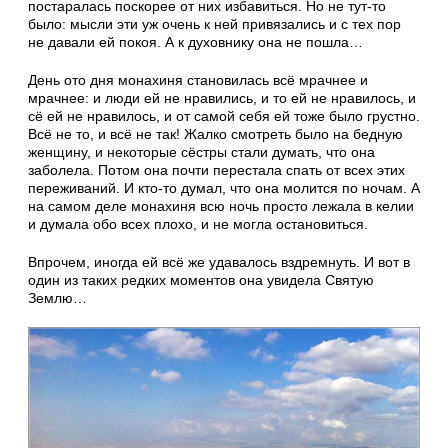
постаралась поскорее от них избавиться. Но не тут-то
было: мысли эти уж очень к ней привязались и с тех пор
не давали ей покоя. А к духовнику она не пошла…
День ото дня монахиня становилась всё мрачнее и
мрачнее: и люди ей не нравились, и то ей не нравилось, и
сё ей не нравилось, и от самой себя ей тоже было грустно.
Всё не то, и всё не так! Жалко смотреть было на бедную
женщину, и некоторые сёстры стали думать, что она
заболела. Потом она почти перестала спать от всех этих
переживаний. И кто-то думал, что она молится по ночам. А
на самом деле монахиня всю ночь просто лежала в келии
и думала обо всех плохо, и не могла остановиться.
Впрочем, иногда ей всё же удавалось вздремнуть. И вот в
один из таких редких моментов она увидела Святую
Землю…