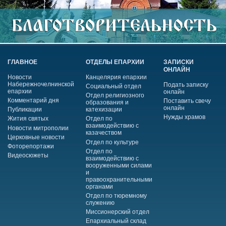
ГЛАВНОЕ
ОТДЕЛЫ ЕПАРХИИ
ЗАПИСКИ
ОНЛАЙН
Новости
Канцелярия епархии
Набережночелнинской
Подать записку
Социальный отдел
епархии
онлайн
Отдел религиозного
Комментарий дня
Поставить свечу
образования и
онлайн
Публикации
катехизации
Нужды храмов
Жития святых
Отдел по
взаимодействию с
Новости митрополии
казачеством
Церковные новости
Отдел по культуре
Фоторепортажи
Отдел по
Видеосюжеты
взаимодействию с
вооруженными силами
и
правоохранительными
органами
Отдел по тюремному
служению
Миссионерский отдел
Епархиальный склад