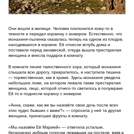
Они вошли в жилище. Человек поклонился кому-то в
темноте и передал корзинку с инжиром. Естественно, что
монахиня-пылинка оказалась теперь на одном из плодов,
находившихся в корзине. Её отнесли вглубь дома и
поставили перед занавеской, откуда вышла престарелая
женщина и внесла подарок в комнату.
В комнате пение таинственного хора, который монахиня
слышала всю дорогу, прекратилось, и наступила тишина
— торжественная, как в храме. Здесь монахиня увидела
небольшое ложе, на котором лежала также престарелая
женщина, лицо, которой отчего-то светилось в полумраке.
Ей то и поднесли корзину с инжиром.
«Анна, скажи, как же вы назовёте свою дочь после всех
этих чудес бывших с вами?» — спросила у неё та другая
женщина, принесшая фрукты в комнату.
«Мы назовём Её Марией» — ответила усталым,
бесконечно добрым голосом лежавшая на постели, взяв в