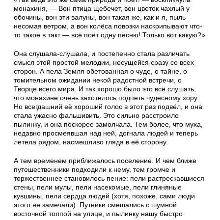
монахиня, — Вон птица щебечет, вон цветок чахлый у
обочины, вон эти валуны, вон такая же, как и я, пыль
несомая ветром, а вон колёса повозки наскрипывают что-
то такое в такт — всё поёт одну песню! Только вот какую?»
Она слушала-слушала, и постепенно стала различать
смысл этой простой мелодии, несущейся сразу со всех
сторон. А пела Земля обетованная о чуде, о тайне, о
томительном ожидании некой радостной встречи, о
Творце всего мира. И так хорошо было это всё слушать,
что монахине очень захотелось подпеть чудесному хору.
Но всегдашний её хороший голос в этот раз подвёл, и она
стала ужасно фальшивить. Это сильно расстроило
пылинку, и она поскорее замолчала. Тем более, что муха,
недавно просмеявшая над ней, догнала людей и теперь
летела рядом, насмешливо глядя в её сторону.
А тем временем приближалось поселение. И чем ближе
путешественники подходили к нему, тем громче и
торжественнее становилось пение: пели растрескавшиеся
стены, пели мулы, пели насекомые, пели глиняные
кувшины, пели сердца людей (хотя, похоже, сами люди
этого не замечали). Путники смешались с шумной
восточной толпой на улице, и пылинку нашу быстро