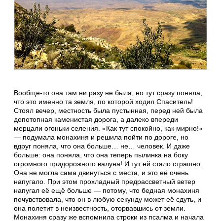
Вообще-то она там ни разу не была, но тут сразу поняла,
что это именно та земля, по которой ходил Спаситель!
Стоял вечер, местность была пустынная, перед ней была
допотопная каменистая дорога, а далеко впереди
мерцали огоньки селения. «Как тут спокойно, как мирно!»
— подумала монахиня и решила пойти по дороге, но
вдруг поняла, что она больше… не… человек. И даже
больше: она поняла, что она теперь пылинка на боку
огромного придорожного валуна! И тут ей стало страшно.
Она не могла сама двинуться с места, и это её очень
напугало. При этом прохладный предрассветный ветер
напугал её ещё больше — потому, что бедная монахиня
почувствовала, что он в любую секунду может её сдуть, и
она полетит в неизвестность, оторвавшись от земли.
Монахиня сразу же вспомнила строки из псалма и начала