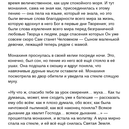
время величественное, как шум спокойного моря. И тут
монахиня, сама не зная как, присоединилась к этому
пению — она пела на языке, который не знала, но это
были вечные слова благодарности всего мира за жизнь,
которую вдохнул в него Бог в первые дни Творения; это
были слова изумления всего мира перед безграничной
любовью Творца к людям, ради спасения которых Он уже
совсем скоро Сам станет Человеком — Сыном маленькой
девочки, лежащей теперь рядом с мамой.
Монахиня проснулась в своей келии посреди ночи. Это,
конечно, был сон, но пение из него всё ещё стояло в её
ушах. Она подошла к окошку и вдруг поняла, что
навязчивые дурные мысли оставили её. Монахиня
посмотрела во двор обители и увидела на стекле спящую
муху.
«Ну что ж, спасибо тебе за урок смирения… муха… Как ты
думаешь, может, мне сходить уже к батюшке — рассказать
ему обо всём: как я плохо думала, обо всех; как была
ничтожной пылинкой; как всё наконец поняла? Всякое
дыхание да хвалит Господа… всякое дыхание…» —
прошептала монахиня, и встала на молитву. А муха мирно
спала на стекле, и ей всё ещё снилась Святая Земля.