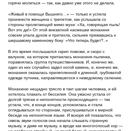
горячо молиться — так, как давно уже этого не делала.
«Живый в помощи Вышняго…» — только и успела
произнести женщина с трепетом, как услышала со
стороны пролетающей мимо мухи: «Ха, говорящая пыль!
Вот это да!» От этой внезапной насмешки монахиня
совсем упала духом и притихла, сильнее прижавшись к
шершавому каменному боку: «Что теперь будет?..»
В это время послышался скрип повозки, и скоро с
валуном, на котором притаилась монахиня-пылинка,
поравнялась группа путешественников. И, конечно же,
один из них случайно задел ногой камень, и, конечно же,
монахиня оказалась прилепленной к длинной, грубоватой
одежде путника, направлявшегося к неведомому селению.
Монахиню нещадно трясло в такт шагам человека, и ей
хотелось плакать от бессилия. Она ужасно устала от
долгой тряски и непонятности происходящего — так
устала, что, в конце концов, успокоилась и стала
оглядываться по сторонам, прислушиваться к мирной
беседе на непонятном языке. И вскоре ей показалось, что
сквозь звуки голосов она начала слышать странную
музыку, и даже не музыку, а вроде как многоголосый хор —
не особенно стройный, но такой бодрый, жизнерадостный.