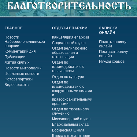
ГЛАВНОЕ
ОТДЕЛЫ ЕПАРХИИ
ЗАПИСКИ
ОНЛАЙН
Новости
Канцелярия епархии
Набережночелнинской
Подать записку
Социальный отдел
епархии
онлайн
Отдел религиозного
Комментарий дня
Поставить свечу
образования и
онлайн
Публикации
катехизации
Нужды храмов
Жития святых
Отдел по
взаимодействию с
Новости митрополии
казачеством
Церковные новости
Отдел по культуре
Фоторепортажи
Отдел по
Видеосюжеты
взаимодействию с
вооруженными силами
и
правоохранительными
органами
Отдел по тюремному
служению
Миссионерский отдел
Епархиальный склад
Воскресная школа
Школа катехизаторов