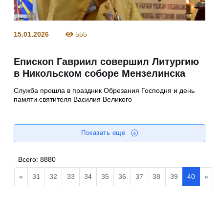
15.01.2026
555
Епископ Гавриил совершил Литургию
в Никольском соборе Мензелинска
Служба прошла в праздник Обрезания Господня и день
памяти святителя Василия Великого
Показать еще
Всего:
8880
«
31
32
33
34
35
36
37
38
39
40
»