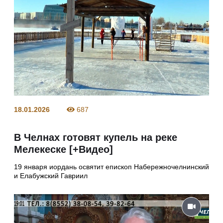
18.01.2026
687
В Челнах готовят купель на реке
Мелекеске [+Видео]
19 января иордань освятит епископ Набережночелнинский
и Елабужский Гавриил