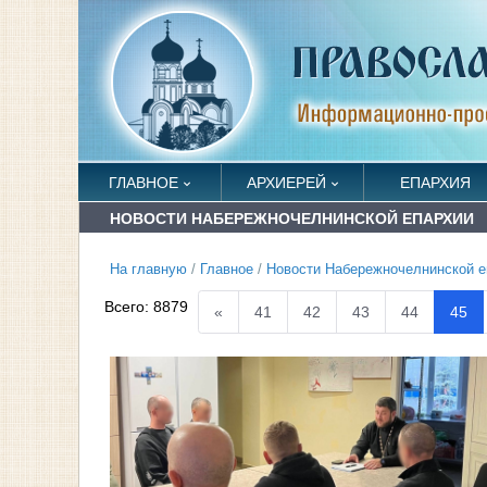
ГЛАВНОЕ
АРХИЕРЕЙ
ЕПАРХИЯ
НОВОСТИ НАБЕРЕЖНОЧЕЛНИНСКОЙ ЕПАРХИИ
На главную
/
Главное
/
Новости Набережночелнинской е
Всего:
8879
«
41
42
43
44
45