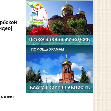
ербской
идео]
ПОМОЩЬ ХРАМАМ
вания
я