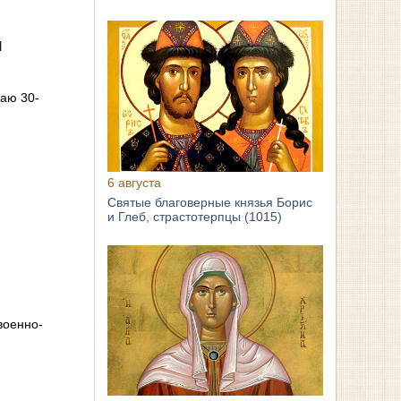
л
чаю 30-
6 августа
Святые благоверные князья Борис
и Глеб, страстотерпцы (1015)
военно-