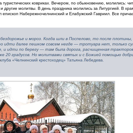
а туристических ковриках. Вечером, по обыкновению, молились: чи
 другие молитвы. В день праздника молились за Литургией. В храм
л епископ Набережночелнинский и Елабужский Гавриил. Все прича
ездорожье и мороз. Когда шли в Поспелово, то после плотины,
то идти далее пешком совсем негде — тротуара нет, только су
, и идти по берегу — там была дорога, расчищенная трактором
же 20 градусов. Но молитвами святых и с Божией помощью добр
клуба «Челнинский крестоходец» Татьяна Лебедева.