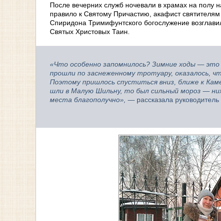
После вечерних служб ночевали в храмах на полу н
правило к Святому Причастию, акафист святителям и
Спиридона Тримифунтского богослужение возглави
Святых Христовых Таин.
«Что особенно запомнилось? Зимние ходы — это б
прошли по заснеженному тротуару, оказалось, ч
Поэтому пришлось спуститься вниз, ближе к Каме
шли в Малую Шильну, то был сильный мороз — ни
места благополучно»,
— рассказала руководитель 