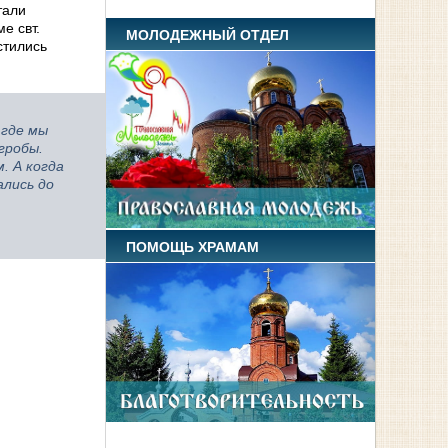
тали
е свт.
МОЛОДЕЖНЫЙ ОТДЕЛ
стились
 где мы
гробы.
. А когда
ались до
ПОМОЩЬ ХРАМАМ