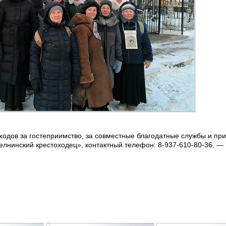
ходов за гостеприимство, за совместные благодатные службы и пр
елнинский крестоходец», контактный телефон: 8-937-610-80-36, —