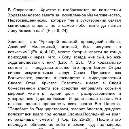
В Откровение Христос и изображается по вознесении
Ходатаем нового завета за искупленное Им человечество,
Первосвященником, который "не в рукотворении святая
святилище, вниде..., но в самое небо, ныне да явится
Лицу Божию о нас" (Евр. 9, 24).
Христос - это "Архиерей великий, прошедший небеса,
Архиерей Милостивый, который, был искушен по
всяческим" (Ев. 4, 4-16), может Который спасти до конца
приходящих через Него, к Богу, всегда жив сый, но еже
ходатайствовати с них" (Евр. 7, 25)... Это ходатайство
состоит в представительстве Его пред Богом Отцем
силою искупительных заслуг Своих. Принявши как
Богочеловек, участие в господстве и мироуправлении
Своего Отца, Христос Спаситель имеет в Своей
божественной власти все средства направлять события
мировой жизни к одной цели - распространению и
утверждению Царства Божия. И царственная власть Его
некогда должна преодолеть всех врагов Его Царства.
"Подобает бо Ему царствовати, говорит Апостол, дондеже
положит вси враги под ногами Своими.Последний же враг
испразднища - смерть" (I Кор. 15, 25-26). После этого
последует обновление неба и земли, суд над миром,