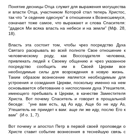
Понятие десницы Отца служит для выражения могущества
и власти Отца, участником Которой стал теперь Христос,
так что "и седение одесную" в отношении к Вознесшемуся,
означает тоже самое, что выражают и слова Спасителя:
"дадеся Ми всяка власть на небеси и на земли" (Мф. 28,
18).
Власть эта состоит том, чтобы чрез посредство Духа
Святаго раскрывать во всей полноте Свое отношение к
человеческому роду, как Воссоздателя человека,
привлекать людей к Своему общению и чрез указанное
посредство сообщить им в Своей Церкви все
необходимые силы для возрождения в новую жизнь.
Таким образом вознесение является необходимым для
устроения и созидания Церкви, поскольку именно на нем
основывается обетование о ниспослании духа Утешителя,
имеющего пребывать в Церкви, в качестве Заместителя
Христа. Вот почему Спаситель и говорит в прощальной
беседе: "уне вам есть, ад Аз иду, Аще бо не иду Аз,
Утешитель не приидет к вам: аще ли же иду, послю Его к
вам" (И о. 1, 7).
Вот почему и апостол Петр в первой своей проповеди о
Христе ставит событие вознесения в теснейшую связь с