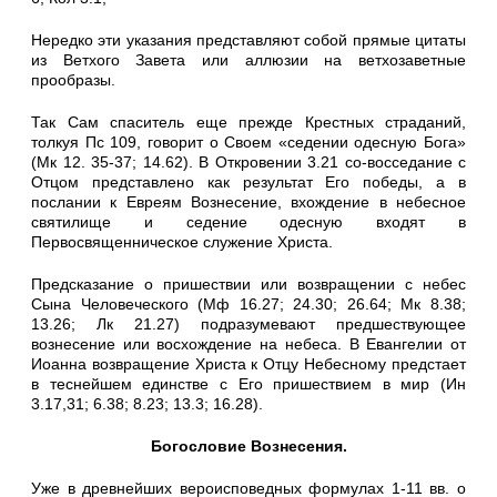
Нередко эти указания представляют собой прямые цитаты
из Ветхого Завета или аллюзии на ветхозаветные
прообразы.
Так Сам спаситель еще прежде Крестных страданий,
толкуя Пс 109, говорит о Своем «седении одесную Бога»
(Мк 12. 35-37; 14.62). В Откровении 3.21 со-восседание с
Отцом представлено как результат Его победы, а в
послании к Евреям Вознесение, вхождение в небесное
святилище и седение одесную входят в
Первосвященническое служение Христа.
Предсказание о пришествии или возвращении с небес
Сына Человеческого (Мф 16.27; 24.30; 26.64; Мк 8.38;
13.26; Лк 21.27) подразумевают предшествующее
вознесение или восхождение на небеса. В Евангелии от
Иоанна возвращение Христа к Отцу Небесному предстает
в теснейшем единстве с Его пришествием в мир (Ин
3.17,31; 6.38; 8.23; 13.3; 16.28).
Богословие Вознесения.
Уже в древнейших вероисповедных формулах 1-11 вв. о