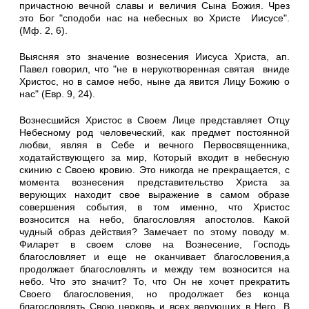
причастною вечной славы и величия Сына Божия. Чрез
это Бог "сподоби нас на небесных во Христе Иисусе".
(Мф. 2, 6).
Выясняя это значение вознесения Иисуса Христа, ап.
Павел говорил, что "не в нерукотворенная святая вниде
Христос, но в самое небо, ныне да явится Лицу Божию о
нас" (Евр. 9, 24).
Вознесшийся Христос в Своем Лице представляет Отцу
Небесному род человеческий, как предмет постоянной
любви, являя в Себе и вечного Первосвященника,
ходатайствующего за мир, Который входит в небесную
скинию с Своею кровию. Это никогда не прекращается, с
момента вознесения представительство Христа за
верующих находит свое выражение в самом образе
совершения события, в том именно, что Христос
возносится на небо, благословляя апостолов. Какой
чудный образ действия? Замечает по этому поводу м.
Филарет в своем слове на Вознесение, Господь
благословляет и еще не оканчивает благословения,а
продолжает благословлять и между тем возносится на
небо. Что это значит? То, что Он не хочет прекратить
Своего благословения, но продолжает без конца
благословлять Свою церковь и всех верующих в Него. В