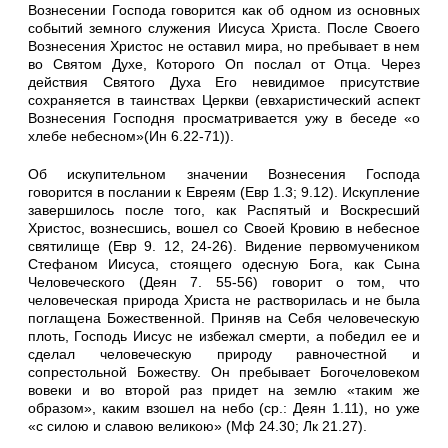
Вознесении Господа говорится как об одном из основных
событий земного служения Иисуса Христа. После Своего
Вознесения Христос не оставил мира, но пребывает в нем
во Святом Духе, Которого Оп послал от Отца. Через
действия Святого Духа Его невидимое присутствие
сохраняется в таинствах Церкви (евхаристический аспект
Вознесения Господня просматривается ужу в беседе «о
хлебе небесном»(Ин 6.22-71)).
Об искупительном значении Вознесения Господа
говорится в послании к Евреям (Евр 1.3; 9.12). Искупление
завершилось после того, как Распятый и Воскресший
Христос, вознесшись, вошел со Своей Кровию в небесное
святилище (Евр 9. 12, 24-26). Видение первомучеником
Стефаном Иисуса, стоящего одесную Бога, как Сына
Человеческого (Деян 7. 55-56) говорит о том, что
человеческая природа Христа не растворилась и не была
поглащена Божественной. Приняв на Себя человеческую
плоть, Господь Иисус не избежал смерти, а победил ее и
сделал человеческую природу равночестной и
сопрестольной Божеству. Он пребывает Богочеловеком
вовеки и во второй раз придет на землю «таким же
образом», каким взошел на небо (ср.: Деян 1.11), но уже
«с силою и славою великою» (Мф 24.30; Лк 21.27).