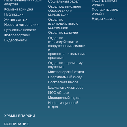
Набережночелнинской
Подать записку
Социальный отдел
епархии
онлайн
Отдел религиозного
Комментарий дня
Поставить свечу
образования и
онлайн
Публикации
катехизации
Нужды храмов
Жития святых
Отдел по
взаимодействию с
Новости митрополии
казачеством
Церковные новости
Отдел по культуре
Фоторепортажи
Отдел по
Видеосюжеты
взаимодействию с
вооруженными силами
и
правоохранительными
органами
Отдел по тюремному
служению
Миссионерский отдел
Епархиальный склад
Воскресная школа
Школа катехизаторов
КЮС «Спас»
Молодежный отдел
Информационный
отдел
ХРАМЫ ЕПАРХИИ
РАСПИСАНИЕ