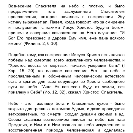
Вознесение Спасителя на небо с плотию, и было
продолжением того заслуженного Спасителе
м
прославления, которое началось в воскресении. Эту
истину выражает ап. Павел, когда говорит, что за смир
е
ние
и послушание, с какими Иисус Христос будучи Богом,
п
р
ишел и соверш
и
л возложенное на Него служение. "И
Бог Его превознес и дарова Ему имя, еже паче всякого
имене" (Филипп. 2, 6-10
).
Подобно тому, как воскр
е
сение Иисуса Христа есть начало
победы над смертию всего искупленного человечества и
"Христос восста от мертвых,
начаток
умершим быть" (I
Кор. 15, 20) так славное вознесение Его н
а
небо с
прославленным и обоженным человеческим естеством
есть открытие для всех верующих во Христа свободного
пути на небо. "Аще Аз вознесен буду от земли, вся
привлеку к Себе" (Ио. 12, 32), сказал Христос Спаситель.
Небо - это жилище Бога и блаженных духов - было
закрыто для грешных потомков Адама, и даже праведники
ветхозаветные, по смерти, сходил душами своими в ад.
Своим славным вознесением явился на небо, как наш
Предтеча, с Ним и в Нем взошла на небо искупленная и
восстановленная природа человеческая и сделалась