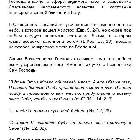
Господа в какие-то сферы видимого неба, а возведение
Спасителем человеческого естества в состояние
непосредственной близости к Богу.
В Священном Писании не уточняется, что именно есть то
небо, в которое вошел Христос (Евр. 9, 24), но скорее под
небом следует понимать состояние бытия, в котором
жизнь всецело наполнена Богом (1 Кор. 15, 28), нежели
некоторое конкретное место во Вселенной.
Своим Вознесением Господь открывает путь на небеса
всем уверовавшим в Него. Именно так учил о Вознесении
Сам Господь:
“В доме Отца Моего обителей много. А если бы не так,
Я сказал бы вам: Я иду приготовить место вам. И когда
пойду и приготовлю вам место, приду опять и возьму
вас к Себе, чтобы и вы были, где Я”
(Ин. 14, 2
–
3).
“… и где Я, там и слуга Мой будет”
(Ин. 12, 26).
“И когда Я вознесен буду от земли, всех привлеку к
Себе”
(Ин. 12, 32).