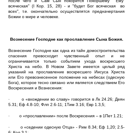
после чего и "Сам Сын покорится Покоршему Ему
всяческая" (I Кор. 15, 28) - и "будет Бог всяческая во
всех", т.е. окончательно осуществлятся предначертания
Божии о мире и человеке.
Вознесение Господне как прославление Сына Божия.
Вознесение Господне как одна из тайн домостроительства
спасения превосходит чувственный опыт и не
ограничивается только событием ухода воскресшего
Христа на небо. В Новом Завете имеется целый ряд
указаний на прославление воскресшего Иисуса Христа
или Его превознесенное положение на небесах (одесную
Бога), которое тесно связано или является следствием Его
Воскресения и Вознесения:
· о «вхождении во славу» говорится в Лк 24.26; Деян
5.31; Еф 4.8-10; Флп 2.6-11; 1Тим 3.16; Евр 1.3,5;
· о «прославлении» после Воскресения – в 1Пет 1.21;
· о «седении одесную Отца» - Рим 8.34; Еф 1,20; 2.5-
6; Кол 3.1;