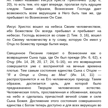
Ап. Павел называет Иисуса Христа “
Предтечей
” (Евр. 6,
20), то есть тем, кто идет впереди, пролагая путь идущим
следом. Таким образом, Вознесение Господа дает
возможность всем верующим в Него быть там же, где
пребывает по Вознесении Он Сам.
Иисус Христос вошел на небеса Своим человечеством,
ибо Божеством Он всегда пребывал и пребывает на
небесах. Господь вознесся во славе (1 Тим. 3, 16), вошел
по Своему человечеству в ту славу, которую Он имел у
Отца по Божеству прежде бытия мира.
Священное Писание говорит о Вознесении как о
возвращении Сына туда, где Он был прежде (Ин. 6, 62), к
Отцу (Ин. 14, 28; 20, 17; 24, 5–16), но это возвращение
совершается уже с воспринятой на вечные времена
плотью. Тем самым состояние единства Сына с Отцом —
“
Я в Отце и Отец во Мне
” (Ин. 14, 11) —
распространяется и на Его человеческую природу. Таким
образом, достигается цель, для которой было
предназначено Творцом человеческое естество.
Человеческая плоть, прославленная и обоженная, взошла
на небо и сделалась причастной вечной славе и силе
Сына Божия. Достижение этого состояния совершенного
единства с Богом теперь доступно и для всех верующих во