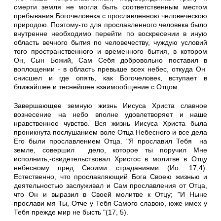
смерти земля не могла быть соответственным местом
пребывания Богочеловека с прославленною человеческою
природою. П
о
этому-то для прославленного человека было
внутренне необходимо перейти по воскресении в иную
область вечного бытия по человечеству, чуждую условий
того пространственного и временного бытия, в котором
Он, Сын Божий, Сам Себя добровольно поставил в
воплощении - в область превыше всех неб
е
с, откуда Он
снисшел и гд
е
опять, как Богочел
овек
, вступает в
ближайшее и теснейшее взаимообщение с Отцом.
Завершающее земную жизнь Иисуса Христа славное
вознесени
е
на небо вполне удовлетворяет и наше
нравственное чувство. Вся жизнь Иисуса Христа была
проникнута послушанием вол
е
Отца Небесного и все дела
Его были прославлением Отца. "Я прославил Тебя на
земле, соверш
и
л де
ло
, которое ты поручил Мне
исполнить,-свидетельство
в
ал Христос в молитве в Отцу
небесному пред Своими страданиями (Ио. 17,4).
Естественно, что прославляющий Бога Своею жизнью и
деятельностью заслуживал и Сам прославления от Отца,
что Он и выразил в Своей молитве к Отцу;
"И
Ныне
п
рос
ла
ви м
я
Ты,
Отче
у Тебя
Самого
славою,
юже
имех у
Тебя
пр
ежде
мир не бысть "(17, 5).