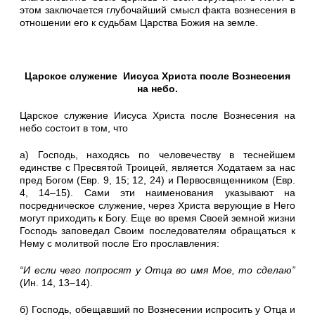
этом заключается глубочайший смысл факта вознесения в
отношении его к судьбам Царства Божия на земле.
Царское служение Иисуса Христа после Вознесения
на небо.
Царское служение Иисуса Христа после Вознесения на
небо состоит в том, что
а) Господь, находясь по человечеству в теснейшем
единстве с Пресвятой Троицей, является Ходатаем за нас
пред Богом (Евр. 9, 15; 12, 24) и Первосвященником (Евр.
4, 14–15). Сами эти наименования указывают на
посредническое служение, через Христа верующие в Него
могут приходить к Богу. Еще во время Своей земной жизни
Господь заповедал Своим последователям обращаться к
Нему с молитвой после Его прославления:
“И если чего попросят у Отца во имя Мое, то сделаю”
(Ин. 14, 13
–
14).
б) Господь, обещавший по Вознесении испросить у Отца и