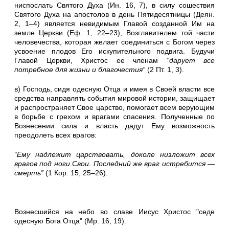
ниспослать Святого Духа (Ин. 16, 7), в силу сошествия
Святого Духа на апостолов в день Пятидесятницы (Деян.
2, 1–4) является невидимым Главой созданной Им на
земле Церкви (Еф. 1, 22–23), Возглавителем той части
человечества, которая желает соединиться с Богом через
усвоение плодов Его искупительного подвига. Будучи
Главой Церкви, Христос ее членам
“дарует все
потребное для жизни и благочестия”
(2 Пт. 1, 3).
в) Господь, сидя одесную Отца и имея в Своей власти все
средства направлять события мировой истории, защищает
и распространяет Свое царство, помогает всем верующим
в борьбе с грехом и врагами спасения. Полученные по
Вознесении сила и власть дадут Ему возможность
преодолеть всех врагов:
“Ему надлежит царствовать, доколе низложит всех
врагов под ноги Свои. Последний же враг истребится —
смерть”
(1 Кор. 15, 25
–
26).
Вознесшийся на небо во славе Иисус Христос "седе
одесную Бога Отца" (Мр. 16, 19).