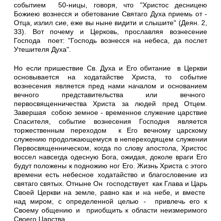
событием 50-ницы, говоря, что "Христос десницею
Божиею вознесся и обетование Святаго Духа приемь от -
Отца, излил сие, еже вы ныне видити и слышите" (Деян. 2,
33). Вот почему и Церковь, прославляя вознесение
Господа поет: "Господь вознесся на небеса, да послет
Утешителя Духа".
Но если пришествие Св. Духа и Его обитание в Церкви
основывается на ходатайстве Христа, то событие
вознесения является пред нами началом и основанием
вечного представительства или вечного
первосвященничества Христа за людей пред Отцем.
Завершая собою земное - временное служение царствие
Спасителя, событие вознесения Господня является
торжественным переходом к Его вечному царскому
служению продолжающемуся в непереходящем служении
Первосвященническом, когда по слову апостола, Христос
воссел навсегда одесную Бога, ожидая, доколе враги Его
будут положены к подножию ног Его. Жизнь Христа с этого
времени есть небесное ходатайство и благословение из
святаго святых. Отныне Он господствует как Глава и Царь
Своей Церкви на земле, равно как и на небе, и вместе
над миром, с определенной целью - привлечь его к
Своему общению и приобщить к области неизмеримого
Своего Царства.