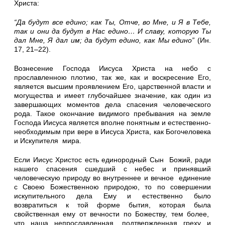
Христа:
“Да будут все едино; как Ты, Отче, во Мне, и Я в Тебе,
так и они да будут в Нас едино… И славу, которую Ты
дал Мне, Я дал им; да будут едино, как Мы едино”
(Ин.
17, 21
–
22).
Вознесение Господа Иисуса Христа на небо с
прославленною плотию, так же, как и воскресение Его,
является высшим проявлением Его, царственной власти и
могущества и имеет глубочайшее значение, как один из
завершающих моментов д
е
ла спасения человеческого
рода. Такое окончание видимого пребывания на земле
Господа Иисуса является вполне понятным и естественно-
необходимым при вере в Иисуса Христа, как Богочеловека
и Искупителя мира.
Если Иисус Христос есть единородный Сын Божий, ради
на
ш
его спасения сшедший с небес и принявший
человеческую природу во внутреннее и вечное единение
с Своею Божественною природою, то по совершении
искупительного дела Ему и естественно было
возвратиться к той форме бытия, которая была
свойственная ему от вечности по Божеству, тем б
олее,
что наша непрославленная, подтвержденная греху и