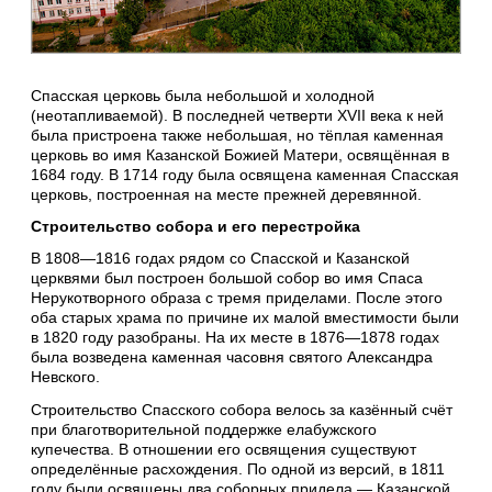
Спасская церковь была небольшой и холодной
(неотапливаемой). В последней четверти XVII века к ней
была пристроена также небольшая, но тёплая каменная
церковь во имя Казанской Божией Матери, освящённая в
1684 году. В 1714 году была освящена каменная Спасская
церковь, построенная на месте прежней деревянной.
Строительство собора и его перестройка
В 1808—1816 годах рядом со Спасской и Казанской
церквями был построен большой собор во имя Спаса
Нерукотворного образа с тремя приделами. После этого
оба старых храма по причине их малой вместимости были
в 1820 году разобраны. На их месте в 1876—1878 годах
была возведена каменная часовня святого Александра
Невского.
Строительство Спасского собора велось за казённый счёт
при благотворительной поддержке елабужского
купечества. В отношении его освящения существуют
определённые расхождения. По одной из версий, в 1811
году были освящены два соборных придела — Казанской