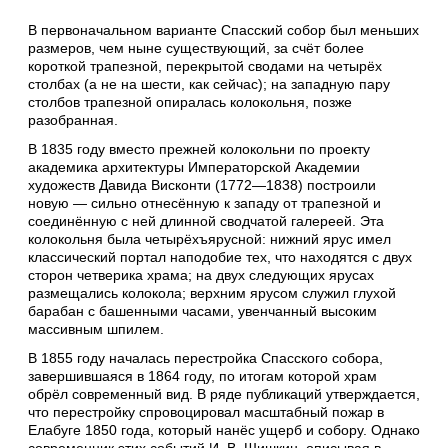
В первоначальном варианте Спасский собор был меньших
размеров, чем ныне существующий, за счёт более
короткой трапезной, перекрытой сводами на четырёх
столбах (а не на шести, как сейчас); на западную пару
столбов трапезной опиралась колокольня, позже
разобранная.
В 1835 году вместо прежней колокольни по проекту
академика архитектуры Императорской Академии
художеств Давида Висконти (1772—1838) построили
новую — сильно отнесённую к западу от трапезной и
соединённую с ней длинной сводчатой галереей. Эта
колокольня была четырёхъярусной: нижний ярус имел
классический портал наподобие тех, что находятся с двух
сторон четверика храма; на двух следующих ярусах
размещались колокола; верхним ярусом служил глухой
барабан с башенными часами, увенчанный высоким
массивным шпилем.
В 1855 году началась перестройка Спасского собора,
завершившаяся в 1864 году, по итогам которой храм
обрёл современный вид. В ряде публикаций утверждается,
что перестройку спровоцировал масштабный пожар в
Елабуге 1850 года, который нанёс ущерб и собору. Однако