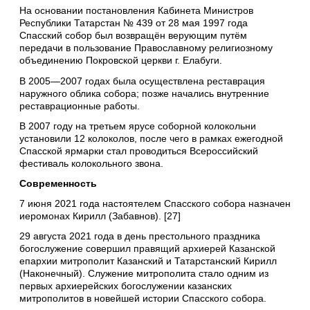
На основании постановления Кабинета Министров
Республики Татарстан № 439 от 28 мая 1997 года
Спасский собор был возвращён верующим путём
передачи в пользование Православному религиозному
объединению Покровской церкви г. Елабуги.
В 2005—2007 годах была осуществлена реставрация
наружного облика собора; позже начались внутренние
реставрационные работы.
В 2007 году на третьем ярусе соборной колокольни
установили 12 колоколов, после чего в рамках ежегодной
Спасской ярмарки стал проводиться Всероссийский
фестиваль колокольного звона.
Современность
7 июня 2021 года настоятелем Спасского собора назначен
иеромонах Кирилл (Забавнов). [27]
29 августа 2021 года в день престольного праздника
богослужение совершил правящий архиерей Казанской
епархии митрополит Казанский и Татарстанский Кирилл
(Наконечный). Служение митрополита стало одним из
первых архиерейских богослужении казанских
митрополитов в новейшей истории Спасского собора.