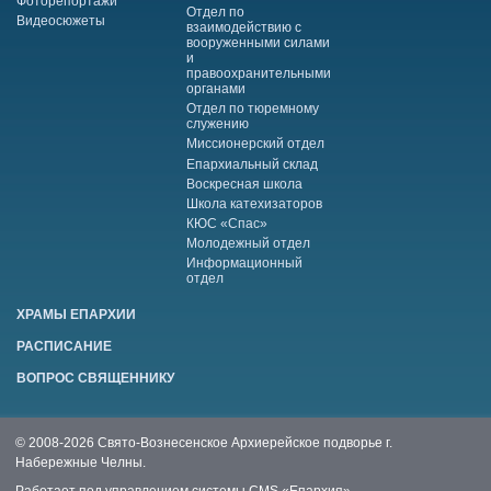
Фоторепортажи
Отдел по
Видеосюжеты
взаимодействию с
вооруженными силами
и
правоохранительными
органами
Отдел по тюремному
служению
Миссионерский отдел
Епархиальный склад
Воскресная школа
Школа катехизаторов
КЮС «Спас»
Молодежный отдел
Информационный
отдел
ХРАМЫ ЕПАРХИИ
РАСПИСАНИЕ
ВОПРОС СВЯЩЕННИКУ
© 2008-2026 Свято-Вознесенское Архиерейское подворье г.
Набережные Челны.
Работает под управлением системы
CMS «Епархия»