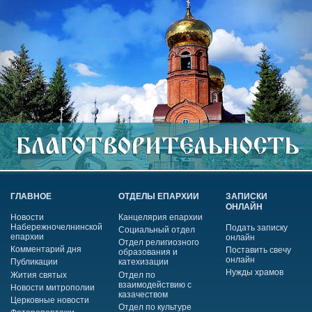
ГЛАВНОЕ
ОТДЕЛЫ ЕПАРХИИ
ЗАПИСКИ
ОНЛАЙН
Новости
Канцелярия епархии
Набережночелнинской
Подать записку
Социальный отдел
епархии
онлайн
Отдел религиозного
Комментарий дня
Поставить свечу
образования и
онлайн
Публикации
катехизации
Нужды храмов
Жития святых
Отдел по
взаимодействию с
Новости митрополии
казачеством
Церковные новости
Отдел по культуре