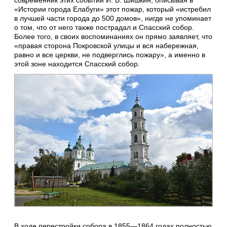
современник этих событий И. В. Шишкин, описывая в
«Истории города Елабуги» этот пожар, который «истребил
в лучшей части города до 500 домов», нигде не упоминает
о том, что от него также пострадал и Спасский собор.
Более того, в своих воспоминаниях он прямо заявляет, что
«правая сторона Покровской улицы и вся набережная,
равно и все церкви, не подверглись пожару», а именно в
этой зоне находится Спасский собор.
В ходе перестройки собора в 1855—1864 годах полностью