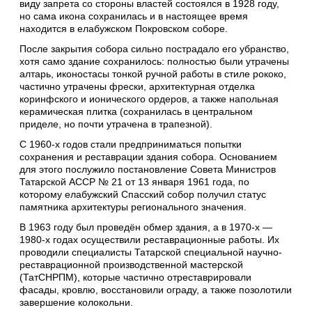
виду запрета со стороны властей состоялся в 1928 году,
но сама икона сохранилась и в настоящее время
находится в елабужском Покровском соборе.
После закрытия собора сильно пострадало его убранство,
хотя само здание сохранилось: полностью были утрачены
алтарь, иконостасы тонкой ручной работы в стиле рококо,
частично утрачены фрески, архитектурная отделка
коринфского и ионического ордеров, а также напольная
керамическая плитка (сохранилась в центральном
приделе, но почти утрачена в трапезной).
С 1960-х годов стали предприниматься попытки
сохранения и реставрации здания собора. Основанием
для этого послужило постановление Совета Министров
Татарской АССР № 21 от 13 января 1961 года, по
которому елабужский Спасский собор получил статус
памятника архитектуры регионального значения.
В 1963 году был проведён обмер здания, а в 1970-х —
1980-х годах осуществили реставрационные работы. Их
проводили специалисты Татарской специальной научно-
реставрационной производственной мастерской
(ТатСНРПМ), которые частично отреставрировали
фасады, кровлю, восстановили ограду, а также позолотили
завершение колокольни.