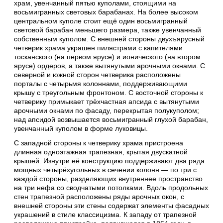
храм, увенчанный пятью куполами, стоящими на
восьмигранных световых барабанах. На более высоком
центральном куполе стоит ещё один восьмигранный
световой барабан меньшего размера, также увенчанный
собственным куполом. С внешней стороны двухъярусный
четверик храма украшен пилястрами с капителями
тосканского (на первом ярусе) и ионического (на втором
ярусе) ордеров, а также вытянутыми арочными окнами. С
северной и южной сторон четверика расположены
порталы с четырьмя колоннами, поддерживающими
крышу с треугольным фронтоном. С восточной стороны к
четверику примыкает трёхчастная апсида с вытянутыми
арочными окнами по фасаду, перекрытая полукуполом;
над апсидой возвышается восьмигранный глухой барабан,
увенчанный куполом в форме луковицы.
С западной стороны к четверику храма пристроена
длинная одноэтажная трапезная, крытая двускатной
крышей. Изнутри её конструкцию поддерживают два ряда
мощных четырёхугольных в сечении колонн — по три с
каждой стороны, разделяющих внутреннее пространство
на три нефа со сводчатыми потолками. Вдоль продольных
стен трапезной расположены ряды арочных окон, с
внешней стороны эти стены содержат элементы фасадных
украшений в стиле классицизма. К западу от трапезной