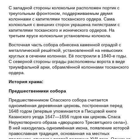
С западной стороны колокольни расположен портик с
треугольным фронтоном, поддерживаемым двумя
колоннами с капителями тосканского ордера. Сама
колокольня с внешних сторон украшена пилястрами с
капителями тосканского и ионического ордеров. На
третьем ярусе колокольни установлены колокола.
Восточная часть собора обнесена каменной оградой с
металлической решёткой, установленной на невысоких
круглых в сечении колоннах. Её построили в 1840-е годы.
С северной стороны ограды расположены ворота в виде
триумфальной арки, обрамлённой колоннами тосканского
ордера.
История храма:
Предшественники собора
Предшественником Спасского собора считается
одноимённая деревянная церковь, построенная перед
1648 годом (впервые упоминается в Писцовой книге
Казанского уезда 1647—1656 годов как церковь Спаса
Нерукотворного образа «дворцового Тресвятцкого села»).
В ней находилась одноимённая икона, появление которой
православная традиция, основанная на местных
преданиях, относит к первой половине XVII века. Одним из