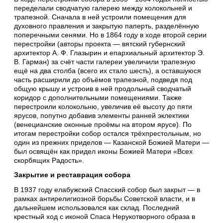
переделали сводчатую галерею между колокольней и
трапезной. Сначала в ней устроили помещения для
духовного правления и закрытую паперть, разделённую
поперечными сенями. Но в 1864 году в ходе второй серии
перестройки (авторы проекта — вятский губернский
архитектор А. Ф. Глазырин и епархиальный архитектор Э.
В. Гарман) за счёт части галереи увеличили трапезную
ещё на два столба (всего их стало шесть), а оставшуюся
часть расширили до объёмов трапезной, подведя под
общую крышу и устроив в ней продольный сводчатый
коридор с дополнительными помещениями. Также
перестроили колокольню, увеличив её высоту до пяти
ярусов, попутно добавив элементы ранней эклектики
(венецианские оконные проёмы на втором ярусе). По
итогам перестройки собор остался трёхпрестольным, но
один из прежних приделов — Казанской Божией Матери —
был освящён как придел иконы Божией Матери «Всех
скорбящих Радость».
Закрытие и реставрация собора
В 1937 году елабужский Спасский собор был закрыт — в
рамках антирелигиозной борьбы Советской власти, и в
дальнейшем использовался как склад. Последний
крестный ход с иконой Спаса Нерукотворного образа в