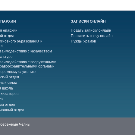
ЕПАРХИИ
ЗАПИСКИ ОНЛАЙН
я епархии
Подать записку онлайн
й отдел
Поставить свечу онлайн
игиозного образования и
Нужды храмов
ии
взаимодействию с казачеством
ультуре
взаимодействию с вооруженными
правоохранительными органами
тюремному служению
ский отдел
ный склад
я школа
ехизаторов
с»
ый отдел
ионный отдел
Набережные Челны.