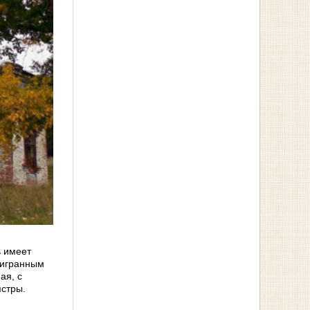
ь имеет
мигранным
ая, с
ястры.