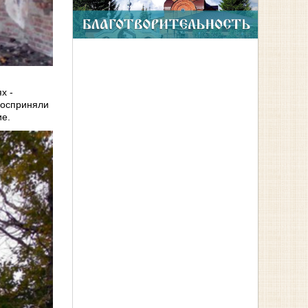
х -
восприняли
ие.