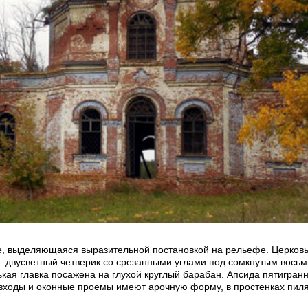
е, выделяющаяся выразительной постановкой на рельефе. Церков
– двусветный четверик со срезанными углами под сомкнутым вось
ая главка посажена на глухой круглый барабан. Апсида пятигранн
е входы и оконные проемы имеют арочную форму, в простенках пил