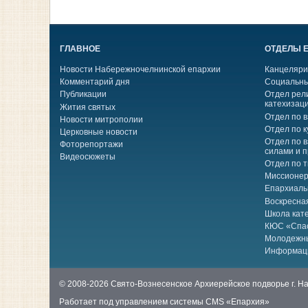
ГЛАВНОЕ
ОТДЕЛЫ 
Новости Набережночелнинской епархии
Канцеляри
Комментарий дня
Социальны
Публикации
Отдел рел
катехизац
Жития святых
Отдел по 
Новости митрополии
Отдел по к
Церковные новости
Отдел по 
Фоторепортажи
силами и 
Видеосюжеты
Отдел по 
Миссионер
Епархиаль
Воскресна
Школа кат
КЮС «Спа
Молодежн
Информац
© 2008-2026 Свято-Вознесенское Архиерейское подворье г. 
Работает под управлением системы
CMS «Епархия»