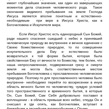
имеет глубочайшее значение, как один из завершающих
моментов дела спасения человеческого рода. Такое
окончание видимого пребывания на земле Господа
Иисуса является вполне понятным и естественно-
необходимым при вере в Иисуса Христа, как в
Богочеловека и Искупителя мира.
Если Иисус Христос есть единородный Сын Божий,
ради нашего спасения сшедший с небес и принявший
человеческую природу во внутреннее и вечное единение с
Своею божественною природою, то по совершении
искупительного дела Ему и естественно было
возвратиться к той форме бытия, которая была
свойственная Ему от вечности по Божеству, тем более, что
наша непрославленная, подверженная греху и смерти
земля не могла быть соответственным местом
пребывания Богочеловека с прославленною человеческою
природою. Поэтому-то для прославленного человека было
внутренне- необходимо перейти по воскресении в иную
область вечного бытия по человечеству, чуждую условий
того пространственного и временного бытия, в которые
Он, Сын Божий, Сам Себя добровольно поставил в
воплощении - в область превыше всех небес, откуда Он и
снисшел и где опять, как Богочеловек, вступает в
ближайшее и теснейшее взаимообщение с Отцем.