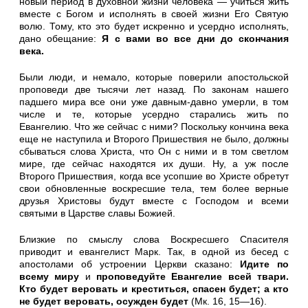
новый период в духовной жизни человека — учиться жить
вместе с Бо­гом и исполнять в своей жизни Его Святую
волю. Тому, кто это будет искренно и усердно исполнять,
дано обещание:
Я с вами во все дни до скончания
века.
Были люди, и немало, которые поверили апостольской
пропо­веди две тысячи лет назад. По законам нашего
падшего мира все они уже давным-давно умерли, в том
числе и те, которые усердно старались жить по
Евангелию. Что же сейчас с ними? Поскольку кончина века
еще не наступила и Второго Пришествия не было, должны
сбываться слова Христа, что Он с ними и в том светлом
мире, где сейчас находятся их души. Ну, а уж после
Второго При­шествия, когда все усопшие во Христе обретут
свои обновленные воскресшие тела, тем более верные
друзья Христовы будут вместе с Господом и всеми
святыми в Царстве славы Божией.
Близкие по смыслу слова Воскресшего Спасителя
приводит и евангелист Марк. Так, в одной из бесед с
апостолами об устроении Церкви сказано:
Идите по
всему миру
и
проповедуйте Еванге­лие всей твари.
Кто будет веровать и креститься, спасен будет; а кто
не будет веровать, осужден будет
(Мк. 16, 15—16).