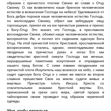
образом с пречистого плотию Своею во славе к Отцу
Своему
.
О,
как возвеличено наше бренное человеческое
естество в вознесении Господа на небеса!
Удалившееся от
Бога дебри пороков наше человеческое естество Господь,
по милосердию Своему, обрел как заблудшую овцу
горохищную, принял ее на юи пречистые рамена и принес
к Богу-Отцу. Это значит, что Господь, в преславном
восхождении Своем, обожил наше человеческое естество,
воспринятое Им, и почтил его сидением
одесную Бога
Отца. На этой пречистой плоти
Христовой, прославленной
воскресе­нием, остались, однако, неизгладимыми язвы
гвоздиные на пречистых руках и ногах Его как
свидетельство крестной смерти Господа
как вечные,
неразрушимые памятники искупления и оправдания
нашего пред Богом. С сими язвами гвоздиными на
пречистой плоти Искупитель наш вознесся на небо, с ними
сидит одесную Бога Отца и с ними же явится во второе
славное пришествие Свое на землю судити
живых и
мертвых. Пречистую плоть Иисуса Христа со
спасительными знаками Крестной жертвы Его,
принесенной за грехи сего мира, святой пророк в
тайнозрении сво­ем провидел под образом червленой
одежды.
Уйти, чтобы вернуться