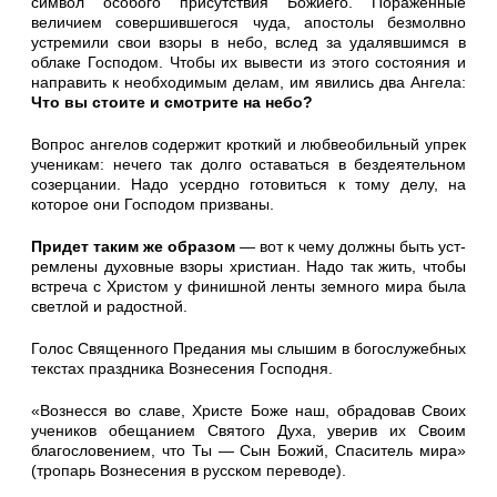
символ осо­бого присутствия Божиего. Пораженные
величием совершившего­ся чуда, апостолы безмолвно
устремили свои взоры в небо, вслед за удалявшимся в
облаке Господом. Чтобы их вывести из этого состояния и
направить к необходимым делам, им явились два Ан­гела:
Что вы стоите и смотрите на небо?
Вопрос ангелов содержит кроткий и любвеобильный упрек
уче­никам: нечего так долго оставаться в бездеятельном
созерцании. Надо усердно готовиться к тому делу, на
которое они Господом призваны.
Придет таким же образом
— вот к чему должны быть уст­
ремлены духовные взоры христиан. Надо так жить, чтобы
встре­ча с Христом у финишной ленты земного мира была
светлой и радостной.
Голос Священного Предания мы слышим в богослужебных
тек­стах праздника Вознесения Господня.
«Вознесся во славе, Христе Боже наш, обрадовав Своих
учени­ков обещанием Святого Духа, уверив их Своим
благословением, что Ты — Сын Божий, Спаситель мира»
(тропарь Вознесения в русском переводе).