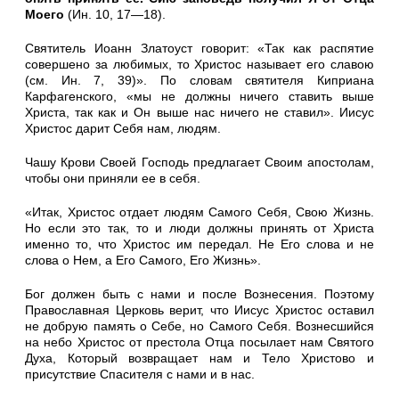
Моего
(Ин. 10, 17—18).
Святитель Иоанн Златоуст говорит: «Так как распятие
соверше­но за любимых, то Христос называет его славою
(см. Ин. 7, 39)». По словам святителя Киприана
Карфагенского, «мы не должны ничего ставить выше
Христа, так как и Он выше нас ничего не ставил». Иисус
Христос дарит Себя нам, людям.
Чашу Крови Своей Господь предлагает Своим апостолам,
что­бы они приняли ее в себя.
«Итак, Христос отдает людям Самого Себя, Свою Жизнь.
Но если это так, то и люди должны принять от Христа
именно то, что Христос им передал. Не Его слова и не
слова о Нем, а Его Са­мого, Его Жизнь».
Бог должен быть с нами и после Вознесения. Поэтому
Право­славная Церковь верит, что Иисус Христос оставил
не добрую па­мять о Себе, но Самого Себя. Вознесшийся
на небо Христос от престола Отца посылает нам Святого
Духа, Который возвращает нам и Тело Христово и
присутствие Спасителя с нами и в нас.