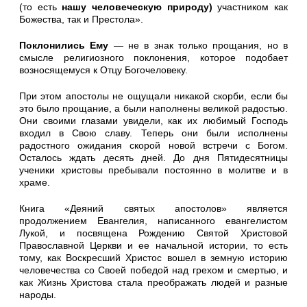
(то есть
нашу человеческую природу)
участником как
Божества, так и Престола».
Поклонились Ему
— не в знак только прощания, но в
смысле религиозного поклонения, которое подобает
возносящемуся к Отцу Богочеловеку.
При этом апостолы не ощущали никакой скорби, если бы
это было прощание, а были наполнены великой радостью.
Они свои­ми глазами увидели, как их любимый Господь
входил в Свою славу. Теперь они были исполнены
радостного ожидания скорой новой встречи с Богом.
Осталось ждать десять дней. До дня Пятидесятницы
ученики христовы пребывали постоянно в молитве и в
храме.
Книга «Деяний святых апостолов» является
продолжением Еван­гелия, написанного евангелистом
Лукой, и посвящена Рождению Святой Христовой
Православной Церкви и ее начальной истории, то есть
тому, как Воскресший Христос вошел в земную историю
человечества со Своей победой над грехом и смертью, и
как Жизнь Христова стала преображать людей и разные
народы.