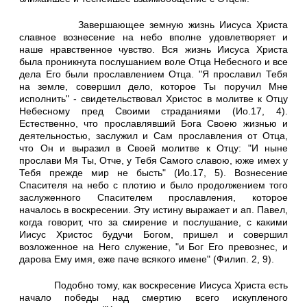
Завершающее земную жизнь Иисуса Христа
славное вознесение на небо вполне удовлетворяет и
наше нравственное чувство. Вся жизнь Иисуса Христа
была проникнута послушанием воле Отца Небесного и все
дела Его были прославлением Отца. "Я прославил Тебя
на земле, совершил дело, которое Ты поручил Мне
исполнить" - свидетельствовал Христос в молитве к Отцу
Небесному пред Своими страданиями (Ио.17, 4).
Естественно, что прославлявший Бога Своею жизнью и
деятельностью, заслужил и Сам прославления от Отца,
что Он и выразил в Своей молитве к Отцу: "И ныне
прослави Мя Ты, Отче, у Тебя Самого славою, юже имех у
Тебя прежде мир не бысть" (Ио.17, 5). Вознесение
Спасителя на небо с плотию и было продолжением того
заслуженного Спасителем прославления, которое
началось в воскресении. Эту истину выражает и ап. Павел,
когда говорит, что за смирение и послушание, с какими
Иисус Христос будучи Богом, пришел и совершил
возложенное на Него служение, "и Бог Его превознес, и
дарова Ему имя, еже паче всякого имене" (Филип. 2, 9).
Подобно тому, как воскресение Иисуса Христа есть
начало победы над смертию всего искупленого