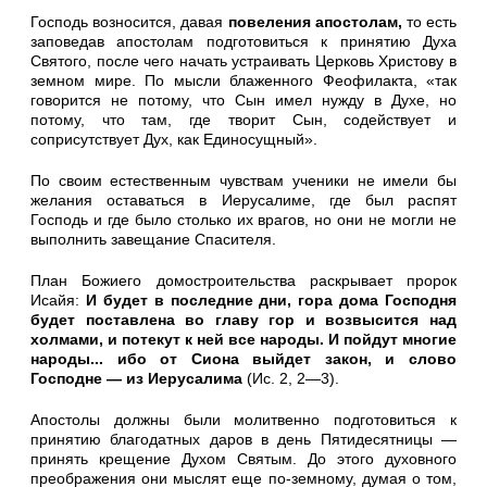
Господь возносится, давая
повеления апостолам,
то есть
запо­ведав апостолам подготовиться к принятию Духа
Святого, после чего начать устраивать Церковь Христову в
земном мире. По мыс­ли блаженного Феофилакта, «так
говорится не потому, что Сын имел нужду в Духе, но
потому, что там, где творит Сын, содей­ствует и
соприсутствует Дух, как Единосущный».
По своим естественным чувствам ученики не имели бы
желания оставаться в Иерусалиме, где был распят
Господь и где было столько их врагов, но они не могли не
выполнить завещание Спасителя.
План Божиего домостроительства раскрывает пророк
Исайя:
И будет в последние дни, гора дома Господня
будет поставлена во главу гор и возвысится над
холмами, и потекут к ней все народы. И пойдут многие
народы... ибо от Сиона выйдет за­кон, и слово
Господне — из Иерусалима
(Ис. 2, 2—3).
Апостолы должны были молитвенно подготовиться к
принятию благодатных даров в день Пятидесятницы —
принять крещение Духом Святым. До этого духовного
преображения они мыслят еще по-земному, думая о том,