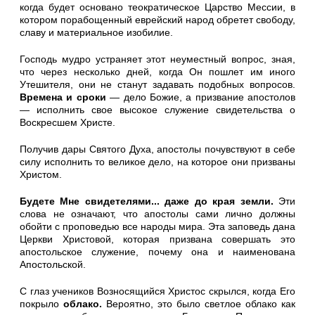
когда будет основано теократическое Царство Мессии, в
котором порабощенный еврейский народ об­ретет свободу,
славу и материальное изобилие.
Господь мудро устраняет этот неуместный вопрос, зная,
что че­рез несколько дней, когда Он пошлет им иного
Утешителя, они не станут задавать подобных вопросов.
Времена и сроки
— дело Божие, а призвание апостолов
— исполнить свое высокое служе­ние свидетельства о
Воскресшем Христе.
Получив дары Святого Духа, апостолы почувствуют в себе
силу исполнить то великое дело, на которое они призваны
Христом.
Будете Мне свидетелями... даже до края земли.
Эти
слова не означают, что апостолы сами лично должны
обойти с пропо­ведью все народы мира. Эта заповедь дана
Церкви Христовой, ко­торая призвана совершать это
апостольское служение, почему она и наименована
Апостольской.
С глаз учеников Возносящийся Христос скрылся, когда Его
по­крыло
облако.
Вероятно, это было светлое облако как