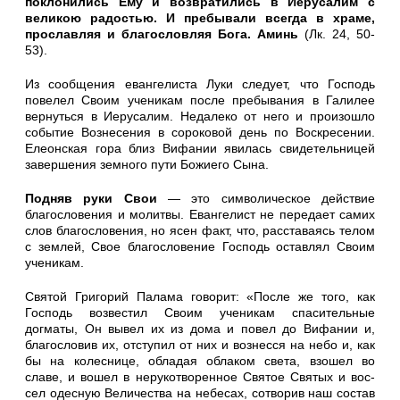
поклонились Ему и возвратились в Иерусалим с
великою радостью. И пребыва­ли всегда в храме,
прославляя и благословляя Бога. Аминь
(Лк. 24, 50-
53).
Из сообщения евангелиста Луки следует, что Господь
повелел Своим ученикам после пребывания в Галилее
вернуться в Иеру­салим. Недалеко от него и произошло
событие Вознесения в со­роковой день по Воскресении.
Елеонская гора близ Вифании яви­лась свидетельницей
завершения земного пути Божиего Сына.
Подняв руки Свои
— это символическое действие
благослове­ния и молитвы. Евангелист не передает самих
слов благословения, но ясен факт, что, расставаясь телом
с землей, Свое благослове­ние Господь оставлял Своим
ученикам.
Святой Григорий Палама говорит: «После же того, как
Господь возвестил Своим ученикам спасительные
догматы, Он вывел их из дома и повел до Вифании и,
благословив их, отступил от них и вознесся на небо и, как
бы на колеснице, обладая облаком света, взошел во
славе, и вошел в нерукотворенное Святое Святых и вос­
сел одесную Величества на небесах, сотворив наш состав