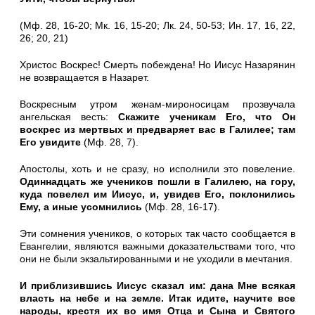
(Мф. 28, 16-20; Мк. 16, 15-20; Лк. 24, 50-53; Ин. 17, 16, 22,
26; 20, 21)
Христос Воскрес! Смерть побеждена! Но Иисус Назарянин
не возвращается в Назарет.
Воскресным утром женам-мироносицам прозвучала
ангельская весть:
Скажите ученикам Его, что Он
воскрес из мертвых и предваряет вас в Галилее; там
Его увидите
(Мф. 28, 7).
Апостолы, хоть и не сразу, но исполнили это повеление.
Один­надцать же учеников пошли в Галилею, на гору,
куда пове­лел им Иисус, и, увидев Его, поклонились
Ему, а иные усом­нились
(Мф. 28, 16-17).
Эти сомнения учеников, о которых так часто сообщается в
Евангелии, являются важными доказательствами того, что
они не были экзальтированными и не уходили в мечтания.
И приблизившись Иисус сказал им: дана Мне всякая
власть на небе и на земле. Итак идите, научите все
народы, крестя их во имя Отца и Сына и Святого