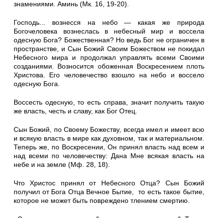
знамениями. Аминь (Мк. 16, 19-20).
Господь... вознесся на небо — какая же природа
Богочеловека вознеслась в небесный мир и воссела
одесную Бога? Божественная? Но ведь Бог не ограничен в
пространстве, и Сын Божий Своим Бо­жеством не покидал
Небесного мира и продолжал управлять всеми Своими
созданиями. Возносится обоженная Воскресением плоть
Христова. Его человечество взошло на небо и воссело
одесную Бога.
Воссесть одесную, то есть справа, значит получить такую
же власть, честь и славу, как Бог Отец.
Сын Божий, по Своему Божеству, всегда имел и имеет всю
и всякую власть в мире как духовном, так и материальном.
Теперь же, по Воскресении, Он принял власть над всем и
над всеми по человечеству: Дана Мне всякая власть на
небе и на земле (Мф. 28, 18).
Что Христос принял от Небесного Отца? Сын Божий
получил от Бога Отца Вечное Бытие, то есть такое бытие,
которое не может быть повреждено тлением смертию.