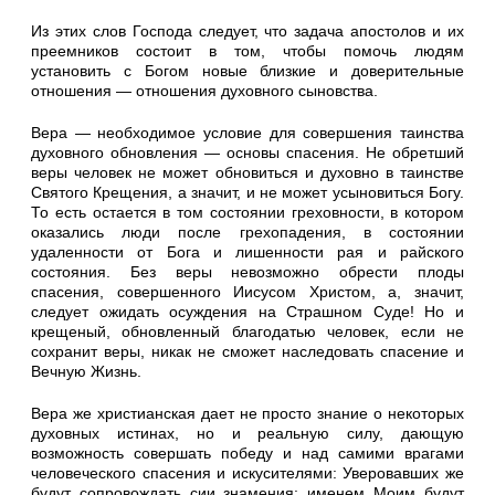
Из этих слов Господа следует, что задача апостолов и их
пре­емников состоит в том, чтобы помочь людям
установить с Богом новые близкие и доверительные
отношения — отношения духов­ного сыновства.
Вера — необходимое условие для совершения таинства
духовно­го обновления — основы спасения. Не обретший
веры человек не может обновиться и духовно в таинстве
Святого Крещения, а зна­чит, и не может усыновиться Богу.
То есть остается в том состоянии греховности, в котором
оказались люди после грехопадения, в состоянии
удаленности от Бога и лишенности рая и райского
состояния. Без веры невозможно обрести плоды
спасения, совер­шенного Иисусом Христом, а, значит,
следует ожидать осуждения на Страшном Суде! Но и
крещеный, обновленный благодатью че­ловек, если не
сохранит веры, никак не сможет наследовать спа­сение и
Вечную Жизнь.
Вера же христианская дает не просто знание о некоторых
ду­ховных истинах, но и реальную силу, дающую
возможность совершать победу и над самими врагами
человеческого спасения и ис­кусителями: Уверовавших же
будут сопровождать сии знаме­ния: именем Моим будут