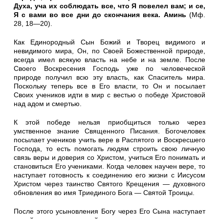
Духа, уча их соблю­дать все, что Я повелел вам; и се,
Я с вами во все дни до скончания века. Аминь
(Мф.
28, 18—20).
Как Единородный Сын Божий и Творец видимого и
невидимо­го мира, Он, по Своей Божественной природе,
всегда имел вся­кую власть на небе и на земле. После
Своего Воскресения Гос­подь уже по человеческой
природе получил всю эту власть, как Спаситель мира.
Поскольку теперь все в Его власти, то Он и по­сылает
Своих учеников идти в мир с вестью о победе Христовой
над адом и смертью.
К этой победе нельзя приобщиться только через
умственное знание Священного Писания. Богочеловек
посылает учеников учить вере в Распятого и Воскресшего
Господа, то есть помогать людям строить свою личную
связь веры и доверия со Христом, учиться Его понимать и
становиться Его учениками. Когда чело­век научен вере, то
наступает готовность к соединению его жизни с Иисусом
Христом через таинство Святого Крещения — духовно­го
обновления во имя Триединого Бога — Святой Троицы.
После этого усыновления Богу через Его Сына наступает