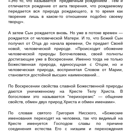
«Это то, что называется "предвечным рождением". Тем и
отличается рождение от акта тво­рения, что рождаемому
передается вся природа рождающего, в то время как
творение лишь в каком-то отношении подобно своему
творцу».
А затем Сын рождается вновь. Но уже в потоке времен —
рож­дается от человеческой Матери. И то, что Божий Сын
получил от Отца до начала времени, Он придает Своей
новой, человеческой природе. «Происходит обожение
человеческой природы Богочело­века, своей полноты
достигающее уже в Воскресении. Именно тог­да не только
Божественная природа, единосущная с Отцом, но и
человеческая природа, воспринятая Словом от Марии,
становится достойной высших наименований...
По Воскресении свойства славной Божественной природы
да­ются уничиженному на Кресте Телу Христа. В
богословии это на­зывается "перихорезис" — общение
свойств, обмен двух природ Христа и обмен име­нами».
По словам святого Григория Нисского, «Божеские
именования переходят на человека, так что видимый на
Кресте именуется Гос­подом славы по причине
соединения естества Его с низшим и пе­рехождения