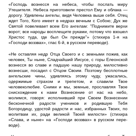
«Господь вознесся на небеса, чтобы послать миру
Утешителя. Небеса приготовили престол Ему и облака —
дорогу. Удивлены ан­гелы, видя Человека выше себя. Отец
ждет Того, Кого имеет в не­драх вечным с Собою; Дух же
Святой повелевает всем Его анге­лам: "Поднимите верхи
ворот; все народы восплещите руками, по­тому что взошел
Христос туда, где был Он прежде"» (стихира 1-я на
«Господи воззвах», глас 6-й, в русском переводе).
«Не оставляя недр Отца Своего и с земными пожив, как
человек, Ты ныне, Слад­чайший Иисусе, с горы Елеонской
вознесся во славе и пад­шую нашу природу, милостивно
вознесши, посадил с Отцом Своим. Поэтому бесплотные
ангельские чины, удивляясь этому чуду, ужасались,
одержи­мые страхом и трепетом, и сла­вили Твое
человеколюбие. Сними и мы, земные, прослав­ляя Твое
снисхождение к нами Вознесение от нас на небо,
молимся, говоря: исполнивший при Своем Вознесении
беско­нечной радости учеников и ро­дившую Тебя
Богородицу, удостой радости и нас, избранных Твоих, по
молитвам их, ради великой Твоей милости» (сти­хира
«Слава, и ныне» на «Гос­поди воззвах» в русском пере­
воде).