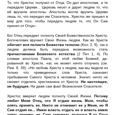
То, что Христос получил от Отца, Он дал апостолам, а те
пе­редали Церкви... Церковь несет и дарит людям то, что
ей вручи­ли апостолы. Апостолы могли вручить Церкви
лишь то, что пере­дал им Спаситель. Христос же пришел в
мир для того, чтобы пе­редать людям то, что Он Сам
принял от Отца».
Бог Отец передает полноту Своей Божественности Христу;
Бого­человек вручает Свою Жизнь людям. Как во Христе
обитает вся полнота Божества телесно
(Кол. 2, 9), так и
людям должна быть передана возможность стать
причастниками Божеского естества
(2 Пет. 1, 4). По
словам апостола Павла, от этой любви Божией, да­
рованной во Христе, нас не может ничто отлучить (см.
Рим. 8, 39). «Но любовь Христа к людям, как мы видели из
только что приве­денных слов Христа, означает
пребывание Самого Христа в челове­ке. Значит, ничто не
сможет отделить христианина от Христа:
Ни настоящее,
ни будущее.
Ни даже сам факт Вознесения Спасителя.
Христос вверяет людям полноту Своей Жизни.
Потому
любит Меня Отец, что Я отдаю жизнь Мою, чтобы
опять принять ее. Никто не отнимает ее у Меня, но Я
Сам отдаю ее... Имею власть отдать ее и власть имею
опять принять ее. Сию запо­ведь получил Я от Отца