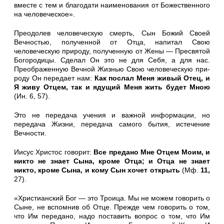
вместе с тем и благодати наименования от Божествен­ного
на человеческое».
Преодолев человеческую смерть, Сын Божий Своей
Вечностью, полученной от Отца, напитал Свою
человеческую природу, получен­ную от Жены — Пресвятой
Богородицы. Сделал Он это не для Себя, а для нас.
Преображенную Вечной Жизнью Свою человеческую при­
роду Он передает нам:
Как послал Меня живый Отец, и
Я живу Отцем, так и ядущий Меня жить будет Мною
(Ин. 6, 57).
Это не передача учения и важной информации, но
передача Жизни, передача самого бытия, истечение
Вечности.
Иисус Христос говорит:
Все предано Мне Отцем Моим, и
никто не знает Сына, кроме Отца; и Отца не знает
никто, кроме Сына, и кому Сын хочет открыть
(Мф.
11,
27).
«Христианский Бог — это Троица. Мы не можем говорить о
Сыне, не вспомнив об Отце. Прежде чем говорить о том,
что Им передано, надо поставить вопрос о том, что Им