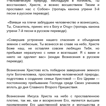
«Человеческую природу, ниспадшую в погибель, Ты
восстановил, Христе, и вознес восшествием Твоим и
просла­вил нас с Собою» (тропарь ка­нона утрени 3-й
песни в рус­ском переводе).
«Взявши на плечи заблуд­шее человечество и вознес­шись,
Ты, Спаситель, принес его к Богу и Отцу» (тропарь канона
утрени 7-й песни в русском переводе).
«Совершив устроение нашего спасения и объединив
земное с небесным, Ты вознесся во славе на небо, Христе
Боже наш, не ос­тавляя совсем любящих Тебя, но
пребывая неразлучно с ними и возглашая: Я с вами и
никто не одолеет вас» (кондак Вознесения в русском
переводе).
Вознесение Христово есть победное завершение земного
пути Богочеловека, прославление человеческой природы,
подготовка к созданию семьи Христовой — Его Церкви —
постоянному пребы­ванию Господа среди Своих учеников
вплоть до дня Славного Второго Пришествия.
Вознесение Иисуса Христа на небо с прославленною
плотию, так же, как и воскресение Его, является высшим
проявлением Его царственной власти и могущества и