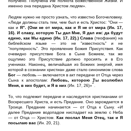
получено. Полу­чена Им полнота Божественной Жизни. И
именно она передана Христом людям».
Людям нужно не просто узнать, что известно Богочеловеку.
«Люди должны стать тем, чем был и есть Христос: "Они —
как и
Я". (Они не от мира, как и Я не от мира (Ин. 17,
16). И славу, которую Ты дал Мне, Я дал им: да будут
едино, как Мы едино (Ин. 17, 22).) Слава
(теофания) на
библейском язы­ке — это не "известность" и не
"популярность". Это проявление Божия Присутствия. Как
очевидно присутствие Бога в Сыне Божием, так же
ощутимо это Присутствие должно просиять и в Его
учениках. Наконец, величайшая из Божиих энергий, имя
кото­рой в сознании христиан даже стало синонимом слова
Бог
— лю­бовь — включается в акт передачи от Отца через
Сына к апосто­лам:
Любовь, которою Ты возлюбил
2
Меня, в них будет, и Я в них
(Ин. 17, 26)»
.
То, что подлежит передаче и наследуется христианами от
Вос­кресшего Христа, и есть Предание. Оно зарождается в
Троице. Предание начинается — от Отца к Сыну. «И
далее Предание во­допадом ниспадает на землю с Неба
— от Отца — Христом.
Как послал Меня Отец, так и Я
посылаю вас
(Ин. 20, 21).