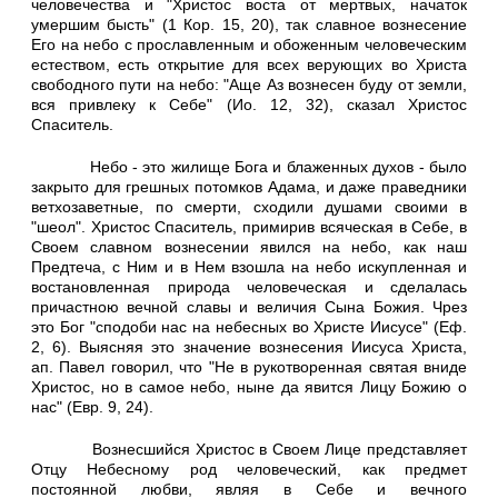
человечества и "Христос воста от мертвых, начаток
умершим бысть" (1 Кор. 15, 20), так славное вознесение
Его на небо с прославленным и обоженным человеческим
естеством, есть открытие для всех верующих во Христа
свободного пути на небо: "Аще Аз вознесен буду от земли,
вся привлеку к Себе" (Ио. 12, 32), сказал Христос
Спаситель.
Небо - это жилище Бога и блаженных духов - было
закрыто для грешных потомков Адама, и даже праведники
ветхозаветные, по смерти, сходили душами своими в
"шеол". Христос Спаситель, примирив всяческая в Себе, в
Своем славном вознесении явился на небо, как наш
Предтеча, с Ним и в Нем взошла на небо искупленная и
востановленная природа человеческая и сделалась
причастною вечной славы и величия Сына Божия. Чрез
это Бог "сподоби нас на небесных во Христе Иисусе" (Еф.
2, 6). Выясняя это значение вознесения Иисуса Христа,
ап. Павел говорил, что "Не в рукотворенная святая вниде
Христос, но в самое небо, ныне да явится Лицу Божию о
нас" (Евр. 9, 24).
Вознесшийся Христос в Своем Лице представляет
Отцу Небесному род человеческий, как предмет
постоянной любви, являя в Себе и вечного