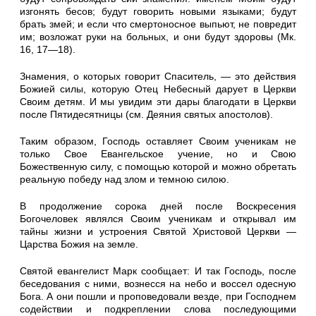
изгонять бесов; будут говорить новы­ми языками; будут
брать змей; и если что смертоносное вы­пьют, не повредит
им; возложат руки на больных, и они бу­дут здоровы (Мк.
16, 17—18).
Знамения, о которых говорит Спаситель, — это действия
Божией силы, которую Отец Небесный дарует в Церкви
Своим детям. И мы увидим эти дары благодати в Церкви
после Пятидесятницы (см. Деяния святых апостолов).
Таким образом, Господь оставляет Своим ученикам не
только Свое Евангельское учение, но и Свою
Божественную силу, с по­мощью которой и можно обретать
реальную победу над злом и темною силою.
В продолжение сорока дней после Воскресения
Богочеловек являлся Своим ученикам и открывал им
тайны жизни и устроения Святой Христовой Церкви —
Царства Божия на земле.
Святой евангелист Марк сообщает: И так Господь, после
беседования с ними, вознесся на небо и воссел одесную
Бога. А они пошли и проповедовали везде, при Господнем
содействии и подкреплении слова последующими