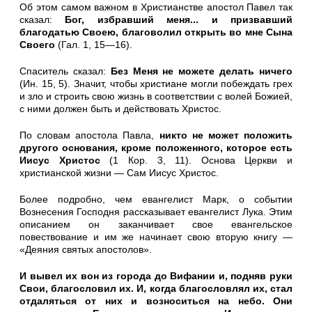
Об этом самом важном в Христианстве апостол Павел так
ска­зал:
Бог, избравший меня... и призвавший
благодатью Своею, благоволил открыть во мне Сына
Своего
(Гал. 1, 15—16).
Спаситель сказал:
Без Меня не можете делать ничего
(Ин. 15, 5). Значит, чтобы христиане могли побеждать грех
и зло и строить свою жизнь в соответствии с волей Божией,
с ними дол­жен быть и действовать Христос.
По словам апостола Павла,
никто не может положить
друго­го основания, кроме положенного, которое есть
Иисус Хрис­тос
(1 Кор. 3, 11). Основа Церкви и
христианской жизни — Сам Иисус Христос.
Более подробно, чем евангелист Марк, о событии
Вознесения Господня рассказывает евангелист Лука. Этим
описанием он закан­чивает свое евангельское
повествование и им же начинает свою вторую книгу —
«Деяния святых апостолов».
И вывел их вон из города до Вифании и, подняв руки
Свои, благословил их. И, когда благословлял их, стал
отда­ляться от них и возноситься на небо. Они