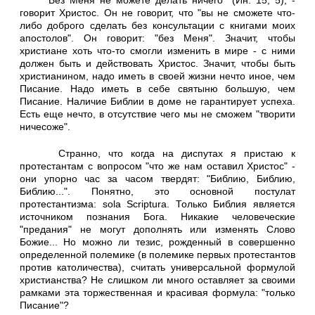
"Без Меня не можете делать ничего" (Ин. 15, 5), -
говорит Христос. Он не говорит, что "вы не сможете что-
либо доброго сделать без консультации с книгами моих
апостолов". Он говорит: "без Меня". Значит, чтобы
христиане хоть что-то смогли изменить в мире - с ними
должен быть и действовать Христос. Значит, чтобы быть
христианином, надо иметь в своей жизни нечто иное, чем
Писание. Надо иметь в себе святыню большую, чем
Писание. Наличие Библии в доме не гарантирует успеха.
Есть еще нечто, в отсутствие чего мы не сможем "творити
ничесоже".
Странно, что когда на диспутах я пристаю к
протестантам с вопросом "что же нам оставил Христос" -
они упорно час за часом твердят: "Библию, Библию,
Библию...". Понятно, это основной постулат
протестантизма: sola Scriptura. Только Библия является
источником познания Бога. Никакие человеческие
"предания" не могут дополнять или изменять Слово
Божие... Но можно ли тезис, рожденный в совершенно
определенной полемике (в полемике первых протестантов
против католичества), считать универсальной формулой
христианства? Не слишком ли много оставляет за своими
рамками эта торжественная и красивая формула: "только
Писание"?