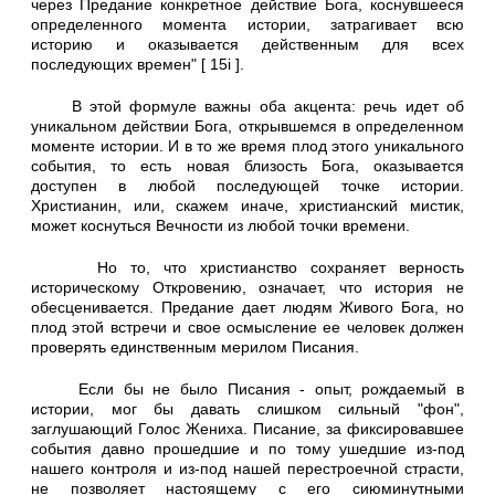
через Предание конкретное действие Бога, коснувшееся
определенного момента истории, затрагивает всю
историю и оказывается действенным для всех
последующих времен" [ 15i ].
В этой формуле важны оба акцента: речь идет об
уникальном действии Бога, открывшемся в определенном
моменте истории. И в то же время плод этого уникального
события, то есть новая близость Бога, оказывается
доступен в любой последующей точке истории.
Христианин, или, скажем иначе, христианский мистик,
может коснуться Вечности из любой точки времени.
Но то, что христианство сохраняет верность
историческому Откровению, означает, что история не
обесценивается. Предание дает людям Живого Бога, но
плод этой встречи и свое осмысление ее человек должен
проверять единственным мерилом Писания.
Если бы не было Писания - опыт, рождаемый в
истории, мог бы давать слишком сильный "фон",
заглушающий Голос Жениха. Писание, за фиксировавшее
события давно прошедшие и по тому ушедшие из-под
нашего контроля и из-под нашей перестроечной страсти,
не позволяет настоящему с его сиюминутными