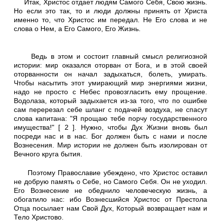
Итак, Христос отдает людям Самого Себя, Свою жизнь.
Но если это так, то и люди должны принять от Христа
именно то, что Христос им передал. Не Его слова и не
слова о Нем, а Его Самого, Его Жизнь.
Ведь в этом и состоит главный смысл религиозной
истории: мир оказался оторван от Бога, и в этой своей
оторванности он начал задыхаться, болеть, умирать.
Чтобы насытить этот умирающий мир энергиями жизни,
надо не просто с Небес провозгласить ему прощение.
Водолаза, который задыхается из-за того, что по ошибке
сам перерезал себе шланг с подачей воздуха, не спасут
слова капитана: "Я прощаю тебе порчу государственного
имущества!" [ 2 ]. Нужно, чтобы Дух Жизни вновь был
посреди нас и в нас. Бог должен быть с нами и после
Вознесения. Мир истории не должен быть изолирован от
Вечного круга бытия.
Поэтому Православие убеждено, что Христос оставил
не добрую память о Себе, но Самого Себя. Он не уходил.
Его Вознесение не обеднило человеческую жизнь, а
обогатило нас: ибо Вознесшийся Христос от Престола
Отца посылает нам Свой Дух, Который возвращает нам и
Тело Христово.