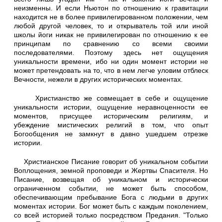
неизменны. И если Ньютон по отношению к гравитации
находится не в более привилегированном положении, чем
любой другой человек, то и открыватель той или иной
школы йоги никак не привилегирован по отношению к ее
принципам по сравнению со всеми своими
последователями. Поэтому здесь нет ощущения
уникальности времени, ибо ни один момент истории не
может претендовать на то, что в нем легче уловим отблеск
Вечности, нежели в других исторических моментах.
Христианство же совмещает в себе и ощущение
уникальности истории, ощущение неравноценности ее
моментов, присущее историческим религиям, и
убеждение мистических религий в том, что опыт
Богообщения не замкнут в давно ушедшем отрезке
истории.
Христианское Писание говорит об уникальном событии
Воплощения, земной проповеди и Жертвы Спасителя. Но
Писание, возвещая об уникальном и исторически
ограниченном событии, не может быть способом,
обеспечивающим пребывание Бога с людьми в других
моментах истории. Бог может быть с каждым поколением,
со всей историей только посредством Предания. "Только