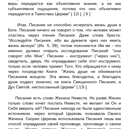
веры передается как объективное знание, а не как
субъективное ощущение, потому что оно объективно
передается в Таинствах Церкви" [ 12i ]. [ 6 ]
Итак, Писание не способно исчерпать жизнь души в
Боге. Писание ничего не говорит о том, что человек может
спастись через чтение Писания. Даже слова Христа:
"Исследуйте Писания, ибо вы думаете чрез них иметь
жизнь вечную" (Ин. 5, 39), потом поясняются Им же - что
именно должно открыть исследование Писаний: "они
говорят обо Мне". Писание - инструмент ("через них"),
свидетель, дверь. Но оправдывает себя этот инструмент,
только если человек примет Того, Кто обращается к нему
через посредство Книги. "Жизнь души не обнимается
Писанием всецело. Эта жизнь благодатна, а благодать
душе подает, конечно, не книга Священного Писания, а
Дух Святой, ниспосланный Церкви" [ 13i ].
Писание есть слово Жениха Невесте. Но разве Жених
только слово хочет послать Невесте, не желает ли Он и
Себя вверить ей? Писания никогда не были единственным
источником, через который Церковь познавала Своего
Жениха. Скорее Церковь использовала Писания лишь как
способ оправдания своей проповеди, проповеди о своем