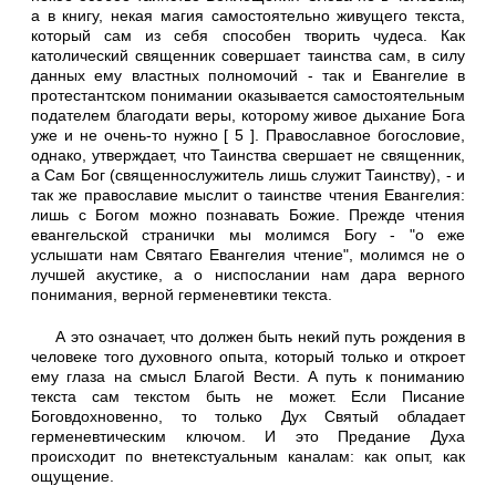
а в книгу, некая магия самостоятельно живущего текста,
который сам из себя способен творить чудеса. Как
католический священник совершает таинства сам, в силу
данных ему властных полномочий - так и Евангелие в
протестантском понимании оказывается самостоятельным
подателем благодати веры, которому живое дыхание Бога
уже и не очень-то нужно [ 5 ]. Православное богословие,
однако, утверждает, что Таинства свершает не священник,
а Сам Бог (священнослужитель лишь служит Таинству), - и
так же православие мыслит о таинстве чтения Евангелия:
лишь с Богом можно познавать Божие. Прежде чтения
евангельской странички мы молимся Богу - "о еже
услышати нам Святаго Евангелия чтение", молимся не о
лучшей акустике, а о ниспослании нам дара верного
понимания, верной герменевтики текста.
А это означает, что должен быть некий путь рождения в
человеке того духовного опыта, который только и откроет
ему глаза на смысл Благой Вести. А путь к пониманию
текста сам текстом быть не может. Если Писание
Боговдохновенно, то только Дух Святый обладает
герменевтическим ключом. И это Предание Духа
происходит по внетекстуальным каналам: как опыт, как
ощущение.