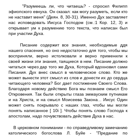
"Разумеешь ли, что читаешь? - спросил Филипп
эфиопского евнуха. Он сказал: как могу разуметь, если кто
не наставит меня" (Деян. 8, 30-31). Именно Дух заставляет
нас исповедовать Иисуса Господом (см.:1 Кор. 12, 3) и
открывает ум к разумению того текста, что написан был
при участии Духа.
Писание содержит все знания, необходимые ддя
нашего спасения, но оно недостаточно для того, чтобы мы
восприняли, верно истолковали и верно применили к
своей жизни эти знания, таящиеся в нем. Писание должно
читаться через дар того же Духа, Который вдохновил сами
Писания. Дух внес смысл в человеческое слово. Кто же
может вынести этот смысл из слов и донести их до сердца
читающего человека? Бог дает постижение Своего Слова.
Благодаря новому действию Бога мы познаем смысл Его
Откровения. Так были открыты глаза эммауским путникам
и на Христа, и на смысл Моисеева Закона... Иисус Один
может снять покрывало с наших глаз, чтобы мы могли
понять написанное [ 10i ]. Чтобы понять слово Господа к
апостолам, надо почувствовать действие Духа в нас.
В церковном понимании - по справедливому замечанию
католического богослова Л. Буйе - "Предание по