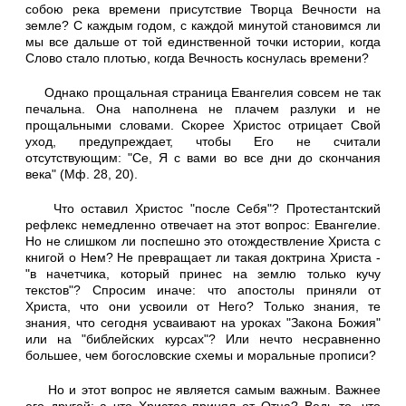
собою река времени присутствие Творца Вечности на
земле? С каждым годом, с каждой минутой становимся ли
мы все дальше от той единственной точки истории, когда
Слово стало плотью, когда Вечность коснулась времени?
Однако прощальная страница Евангелия совсем не так
печальна. Она наполнена не плачем разлуки и не
прощальными словами. Скорее Христос отрицает Свой
уход, предупреждает, чтобы Его не считали
отсутствующим: "Се, Я с вами во все дни до скончания
века" (Мф. 28, 20).
Что оставил Христос "после Себя"? Протестантский
рефлекс немедленно отвечает на этот вопрос: Евангелие.
Но не слишком ли поспешно это отождествление Христа с
книгой о Нем? Не превращает ли такая доктрина Христа -
"в начетчика, который принес на землю только кучу
текстов"? Спросим иначе: что апостолы приняли от
Христа, что они усвоили от Него? Только знания, те
знания, что сегодня усваивают на уроках "Закона Божия"
или на "библейских курсах"? Или нечто несравненно
большее, чем богословские схемы и моральные прописи?
Но и этот вопрос не является самым важным. Важнее