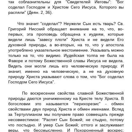
так соблазнительны для "Свидетелей Иеговы": "Бог
соделал Господом и Христом Сего Иисуса, Которого вы
распяли" (Деян. 2, 36).
Что значит "соделал"? Неужели Сын есть тварь? Св.
Григорий Нисский обращает внимание на то, что, во-
первых, эта проповедь обращена к иудеям, которые
видели лишь "завесу плоти" Христа и не видели Его
духовной природы, а во-вторых, на то, что у апостола
употреблено указательное местоимение. Указывать можно
только на то, что видимо. Иудейская толпа не была на
Фаворе и потому Божественной славы Иисуса не видела.
Видеть они могли лишь его человеческую природу. И
значит, именно на человеческую, а не на духовную
природу Христа указывают слова о том, что "Бог соделал
Господом Сего Иисуса".
По воскресении свойства славной Божественной
природы даются уничиженному на Кресте телу Христа. В
богословии это называется "перихорезис" - обмен
свойствами двух природ Христа и обмен именами. Вслед
за Тертуллианом мы получаем право совмещать прежде
несовместимое: "Распят Сын Божий; не стыдно, потому
что постыдно. И умер Сын Божий; оттого и заслуживает
веры, что бессмысленно. И Похороненный воскрес;