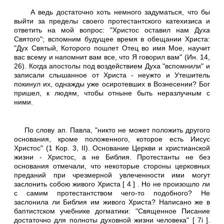
А ведь достаточно хоть немного задуматься, что бы
выйти за пределы своего протестантского катехизиса и
ответить на мой вопрос: "Христос оставил нам Духа
Святого"; вспомним будущее время в обещании Христа:
"Дух Святый, Которого пошлет Отец во имя Мое, научит
вас всему и напомнит вам все, что Я говорил вам" (Ин. 14,
26). Когда апостолы под воздействием Духа "вспомнили" и
записали слышанное от Христа - неужто и Утешитель
покинул их, однажды уже осиротевших в Вознесении? Бог
пришел, к людям, чтобы отныне быть неразлучным с
ними.
По слову ап. Павла, "никто не может положить другого
основания, кроме положенного, которое есть Иисус
Христос" (1 Кор. 3, II). Основание Церкви и христианской
жизни - Христос, а не Библия. Протестанты не без
основания отмечали, что некоторые стороны церковных
преданий при чрезмерной увлеченности ими могут
заслонить собою живого Христа [ 4 ] . Но не произошло ли
с самим протестантством чего-то подобного? Не
заслонила ли Библия им живого Христа? Написано же в
баптистском учебнике догматики: "Священное Писание
достаточно для полноты духовной жизни человека" [ 7i ].