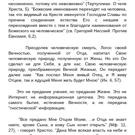
несомненно, потому что невозможно" (Тертуллиан. О теле
Христа, 5). "Божеские именования переходят на человека,
так что видимый на Кресте именуется Господом Славы по
причине соединения естества Его с низшим и
перехождения вместе с тем и благодати наименования от
Божеского на человеческое" (св. Григорий Нисский. Против
Евномия, 6,2).
Преодолев человеческую смерть, Логос своей
Вечностью, полученной от Отца, напитал Свою
человеческую природу, полученную от Жены. Но это Он
сделал не для Себя, а для нас. Свою человеческую
природу, преображенную Вечной Жизнью, Он передает
далее нам: "Как послал Меня живый Отец, и Я живу
Отцем, так и ядущий Меня жить будет Мною" (Ин. 6, 57).
Это не предание учения, но предание Жизни. Это не
Интернет, не информационная цепочка. Это передача
самого бытия, истечение Вечности, а не передача
"гностической" информации.
"Все предано Мне Отцом Моим, ...и Отца не знает
никто, кроме Сына, и кому Сын хочет открыть" (Мф. 11,
27), - говорит Христос. "Дана Мне всякая власть на небе и