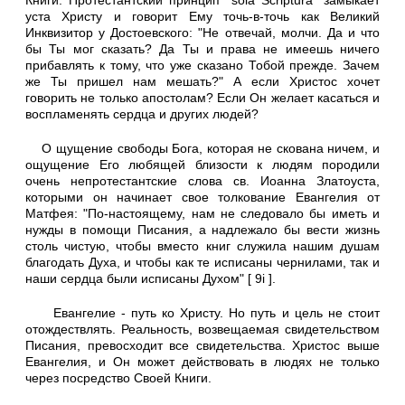
Книги. Протестантский принцип "sola Scriptura" замыкает
уста Христу и говорит Ему точь-в-точь как Великий
Инквизитор у Достоевского: "Не отвечай, молчи. Да и что
бы Ты мог сказать? Да Ты и права не имеешь ничего
прибавлять к тому, что уже сказано Тобой прежде. Зачем
же Ты пришел нам мешать?" А если Христос хочет
говорить не только апостолам? Если Он желает касаться и
воспламенять сердца и других людей?
О щущение свободы Бога, которая не скована ничем, и
ощущение Его любящей близости к людям породили
очень непротестантские слова св. Иоанна Златоуста,
которыми он начинает свое толкование Евангелия от
Матфея: "По-настоящему, нам не следовало бы иметь и
нужды в помощи Писания, а надлежало бы вести жизнь
столь чистую, чтобы вместо книг служила нашим душам
благодать Духа, и чтобы как те исписаны чернилами, так и
наши сердца были исписаны Духом" [ 9i ].
Евангелие - путь ко Христу. Но путь и цель не стоит
отождествлять. Реальность, возвещаемая свидетельством
Писания, превосходит все свидетельства. Христос выше
Евангелия, и Он может действовать в людях не только
через посредство Своей Книги.