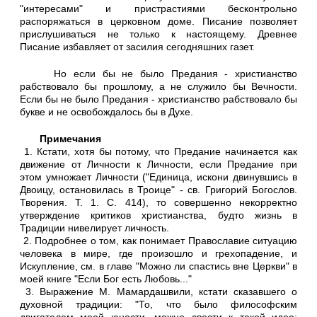
"интересами" и пристрастиями бесконтрольно
распоряжаться в церковном доме. Писание позволяет
прислушиваться не только к настоящему. Древнее
Писание избавляет от засилия сегодняшних газет.
Но если бы не было Предания - христианство
рабствовало бы прошлому, а не служило бы Вечности.
Если бы не было Предания - христианство рабствовало бы
букве и не освобождалось бы в Духе.
Примечания
1. Кстати, хотя бы потому, что Предание начинается как
движение от Личности к Личности, если Предание при
этом умножает Личности ("Единица, искони двинувшись в
Двоицу, остановилась в Троице" - св. Григорий Богослов.
Творения. Т. 1. С. 414), то совершенно некорректно
утверждение критиков христианства, будто жизнь в
Традиции нивелирует личность.
2. Подробнее о том, как понимает Православие ситуацию
человека в мире, где произошло и грехопадение, и
Искупление, см. в главе "Можно ли спастись вне Церкви" в
моей книге "Если Бог есть Любовь..."
3. Выражение М. Мамардашвили, кстати сказавшего о
духовной традиции: "То, что было философским