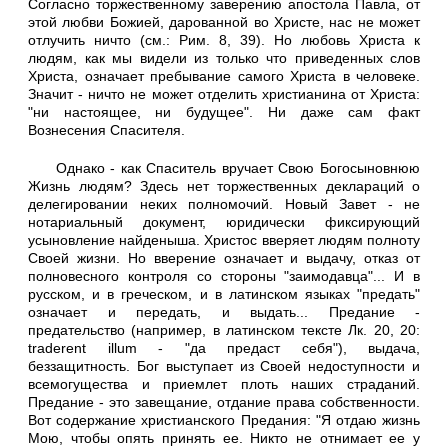
Согласно торжественному заверению апостола Павла, от
этой любви Божией, дарованной во Христе, нас не может
отлучить ничто (см.: Рим. 8, 39). Но любовь Христа к
людям, как мы видели из только что приведенных слов
Христа, означает пребывание самого Христа в человеке.
Значит - ничто не может отделить христианина от Христа:
"ни настоящее, ни будущее". Ни даже сам факт
Вознесения Спасителя.
Однако - как Спаситель вручает Свою Богосыновнюю
Жизнь людям? Здесь нет торжественных деклараций о
делегировании неких полномочий. Новый Завет - не
нотариальный документ, юридически фиксирующий
усыновление найденыша. Христос вверяет людям полноту
Своей жизни. Но вверение означает и выдачу, отказ от
полновесного контроля со стороны "заимодавца"... И в
русском, и в греческом, и в латинском языках "предать"
означает и передать, и выдать... Предание -
предательство (например, в латинском тексте Лк. 20, 20:
traderent illum - "да предаст себя"), выдача,
беззащитность. Бог выступает из Своей недоступности и
всемогущества и приемлет плоть наших страданий.
Предание - это завещание, отдание права собственности.
Вот содержание христианского Предания: "Я отдаю жизнь
Мою, чтобы опять принять ее. Никто не отнимает ее у