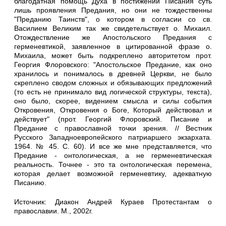
благодатная помощь Духа в постижении Писания суть
лишь проявления Предания, но они не тождественны
"Преданию Таинств", о котором в согласии со св.
Василием Великим так же свидетельствует о. Михаил.
Отождествление же Апостольского Предания с
герменевтикой, заявленное в цитированной фразе о.
Михаила, может быть подкреплено авторитетом прот.
Георгия Флоровского: "Апостольское Предание, как оно
хранилось и понималось в древней Церкви, не было
скреплено сводом сложных и обязывающих предложений
(то есть не принимало вид логической структуры, текста),
оно было, скорее, видением смысла и силы события
Откровения, Откровения о Боге, Который действовал и
действует" (прот. Георгий Флоровский. Писание и
Предание с православной точки зрения. // Вестник
Русского Западноевропейского патриаршего экзархата.
1964. № 45. С. 60). И все же мне представляется, что
Предание - онтологическая, а не герменевтическая
реальность. Точнее - это та онтологическая перемена,
которая делает возможной герменевтику, адекватную
Писанию.
Источник: Диакон Андрей Кураев Протестантам о
православии. М., 2002г.