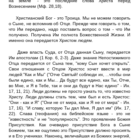
на земле" - это последние слова Христа перед
Вознесением (Мф. 28,18).
Христианский Бог - это Троица. Мы не можем говорить
о Сыне, не вспомнив об Отце. Прежде чем говорить о том,
что Им передано, надо поставить вопрос о том - что Им
получено. Получена Им полнота Божественной Жизни. И
именно она передается Христом людям.
Даже власть Суда, от Отца данная Сыну, передается
Им апостолам (1 Кор. 6, 2-3). Даже знание Непостижимого
Отца передается от Сына тем, "кому Сын хочет открыть".
Свои отношения с Отцом Христос хочет ввести в мир
людей:"Как и Мы" ("Отче Святый! соблюди их, ...чтобы они
были едино, как и Мы... Да будут все едино, как Ты, Отче,
во Мне, и Я в Тебе, так и они да будут в Нас едино" - Ин.
17, 11, 21). Люди должны не просто узнать то, что известно
Христу. Люди должны стать тем, чем был и есть Христос:
"Они - как и Я" ("Они не от мира, как и Я не от мира" - Ин.
17, 16). "И славу, которую Ты дал Мне, Я дал им" (Ин. 17,
22). Слава (теофания) на библейском языке - это не
"известность" и не "популярность". Это проявление Божия
Присутствия. Как очевидно присутствие Бога в Сыне
Божием, так же ощутимо это Присутствие должно просиять
и в Его учениках. Наконец, величайшая из Божиих энергий,