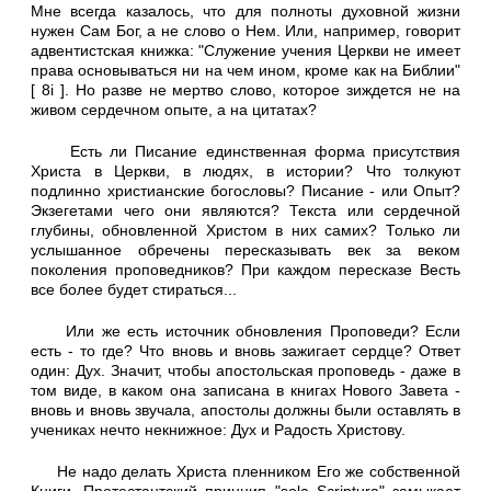
Мне всегда казалось, что для полноты духовной жизни
нужен Сам Бог, а не слово о Нем. Или, например, говорит
адвентистская книжка: "Служение учения Церкви не имеет
права основываться ни на чем ином, кроме как на Библии"
[ 8i ]. Но разве не мертво слово, которое зиждется не на
живом сердечном опыте, а на цитатах?
Есть ли Писание единственная форма присутствия
Христа в Церкви, в людях, в истории? Что толкуют
подлинно христианские богословы? Писание - или Опыт?
Экзегетами чего они являются? Текста или сердечной
глубины, обновленной Христом в них самих? Только ли
услышанное обречены пересказывать век за веком
поколения проповедников? При каждом пересказе Весть
все более будет стираться...
Или же есть источник обновления Проповеди? Если
есть - то где? Что вновь и вновь зажигает сердце? Ответ
один: Дух. Значит, чтобы апостольская проповедь - даже в
том виде, в каком она записана в книгах Нового Завета -
вновь и вновь звучала, апостолы должны были оставлять в
учениках нечто некнижное: Дух и Радость Христову.
Не надо делать Христа пленником Его же собственной