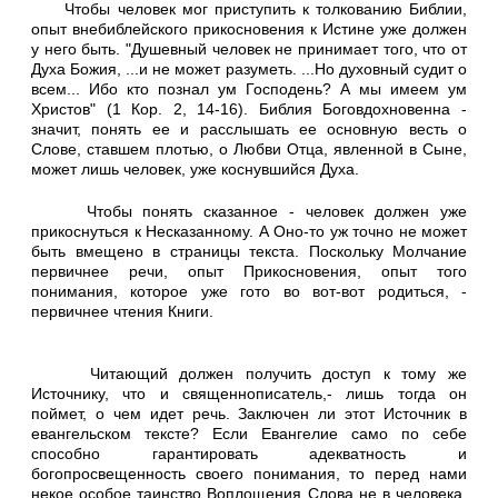
Чтобы человек мог приступить к толкованию Библии,
опыт внебиблейского прикосновения к Истине уже должен
у него быть. "Душевный человек не принимает того, что от
Духа Божия, ...и не может разуметь. ...Но духовный судит о
всем... Ибо кто познал ум Господень? А мы имеем ум
Христов" (1 Кор. 2, 14-16). Библия Боговдохновенна -
значит, понять ее и расслышать ее основную весть о
Слове, ставшем плотью, о Любви Отца, явленной в Сыне,
может лишь человек, уже коснувшийся Духа.
Чтобы понять сказанное - человек должен уже
прикоснуться к Несказанному. А Оно-то уж точно не может
быть вмещено в страницы текста. Поскольку Молчание
первичнее речи, опыт Прикосновения, опыт того
понимания, которое уже гото во вот-вот родиться, -
первичнее чтения Книги.
Читающий должен получить доступ к тому же
Источнику, что и священнописатель,- лишь тогда он
поймет, о чем идет речь. Заключен ли этот Источник в
евангельском тексте? Если Евангелие само по себе
способно гарантировать адекватность и
богопросвещенность своего понимания, то перед нами
некое особое таинство Воплощения Слова не в человека,