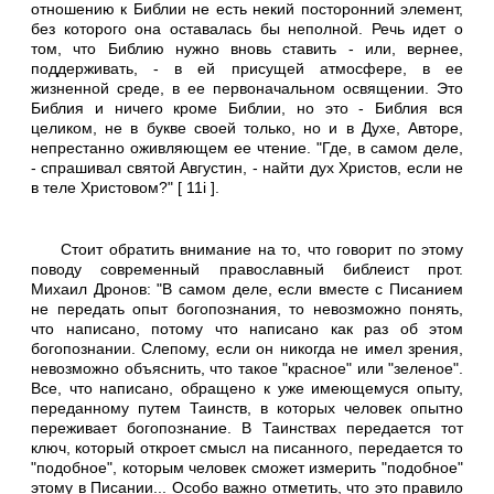
отношению к Библии не есть некий посторонний элемент,
без которого она оставалась бы неполной. Речь идет о
том, что Библию нужно вновь ставить - или, вернее,
поддерживать, - в ей присущей атмосфере, в ее
жизненной среде, в ее первоначальном освящении. Это
Библия и ничего кроме Библии, но это - Библия вся
целиком, не в букве своей только, но и в Духе, Авторе,
непрестанно оживляющем ее чтение. "Где, в самом деле,
- спрашивал святой Августин, - найти дух Христов, если не
в теле Христовом?" [ 11i ].
Стоит обратить внимание на то, что говорит по этому
поводу современный православный библеист прот.
Михаил Дронов: "В самом деле, если вместе с Писанием
не передать опыт богопознания, то невозможно понять,
что написано, потому что написано как раз об этом
богопознании. Слепому, если он никогда не имел зрения,
невозможно объяснить, что такое "красное" или "зеленое".
Все, что написано, обращено к уже имеющемуся опыту,
переданному путем Таинств, в которых человек опытно
переживает богопознание. В Таинствах передается тот
ключ, который откроет смысл на писанного, передается то
"подобное", которым человек сможет измерить "подобное"
этому в Писании... Особо важно отметить, что это правило