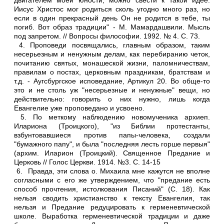
двигателем моей юности, можно свести к такой идее:
Иисус Христос мог родиться сколь угодно много раз, но
если в один прекрасный день Он не родится в тебе, ты
погиб. Вот образ традиции" - М. Мамардашвили. Мысль
под запретом. // Вопросы философии. 1992. № 4. С. 73.
4. Проповеди посвящались, главным образом, таким
несерьезным и ненужным делам, как перебиранию четок,
почитанию святых, монашеской жизни, паломничествам,
правилам о постах, церковным праздникам, братствам и
т.д. - Аугсбургское исповедание, Артикул 20. Во обще-то
это и не столь уж "несерьезные и ненужные" вещи, но
действительно: говорить о них нужно, лишь когда
Евангелие уже проповедано и усвоено.
5. По меткому наблюдению новомученика архиеп.
Илариона (Троицкого), "из Библии протестанты,
взбунтовавшиеся против папы-человека, создали
"бумажного папу", и была "последняя лесть горше первыя"
(архим. Иларион (Троицкий). Священное Предание и
Церковь // Голос Церкви. 1914. №3. С. 14-15
6. Правда, эти слова о. Михаила мне кажутся не вполне
согласными с его же утверждением, что "предание есть
способ прочтения, истолкования Писаний" (С. 18). Как
нельзя сводить христианство к тексту Евангелия, так
нельзя и Предание редуцировать к герменевтической
школе. Выработка герменевтической традиции и даже