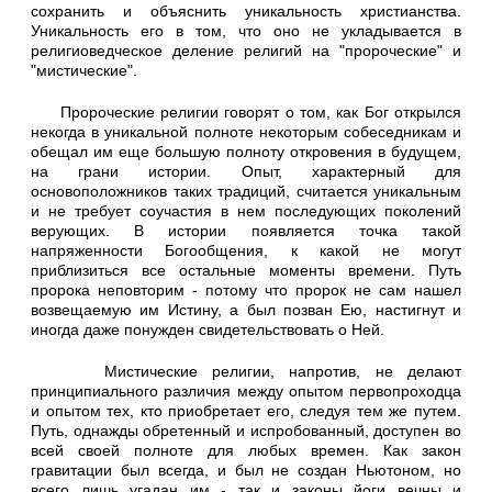
сохранить и объяснить уникальность христианства.
Уникальность его в том, что оно не укладывается в
религиоведческое деление религий на "пророческие" и
"мистические".
Пророческие религии говорят о том, как Бог открылся
некогда в уникальной полноте некоторым собеседникам и
обещал им еще большую полноту откровения в будущем,
на грани истории. Опыт, характерный для
основоположников таких традиций, считается уникальным
и не требует соучастия в нем последующих поколений
верующих. В истории появляется точка такой
напряженности Богообщения, к какой не могут
приблизиться все остальные моменты времени. Путь
пророка неповторим - потому что пророк не сам нашел
возвещаемую им Истину, а был позван Ею, настигнут и
иногда даже понужден свидетельствовать о Ней.
Мистические религии, напротив, не делают
принципиального различия между опытом первопроходца
и опытом тех, кто приобретает его, следуя тем же путем.
Путь, однажды обретенный и испробованный, доступен во
всей своей полноте для любых времен. Как закон
гравитации был всегда, и был не создан Ньютоном, но
всего лишь угадан им - так и законы йоги вечны и