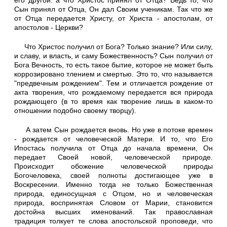
его другой: а что Христос принял от Отца? Ведь то, что
Сын принял от Отца, Он дал Своим ученикам. Так что же
от Отца передается Христу, от Христа - апостолам, от
апостолов - Церкви?
Что Христос получил от Бога? Только знание? Или силу,
и славу, и власть, и саму Божественность? Сын получил от
Бога Вечность, то есть такое бытие, которое не может быть
коррозировано тлением и смертью. Это то, что называется
"предвечным рождением". Тем и отличается рождение от
акта творения, что рождаемому передается вся природа
рождающего (в то время как творение лишь в каком-то
отношении подобно своему творцу).
А затем Сын рождается вновь. Но уже в потоке времен
- рождается от человеческой Матери. И то, что Его
Ипостась получила от Отца до начала времени, Он
передает Своей новой, человеческой природе.
Происходит обожение человеческой природы
Богочеловека, своей полноты достигающее уже в
Воскресении. Именно тогда не только Божественная
природа, единосущная с Отцом, но и человеческая
природа, воспринятая Словом от Марии, становится
достойна высших именований. Так православная
традиция толкует те слова апостольской проповеди, что