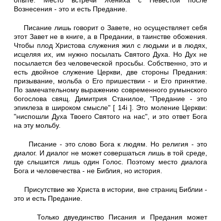
опыте. Место встречи Жениха с Невестой после
Вознесения - это и есть Предание.
Писание лишь говорит о Завете, но осуществляет себя
этот Завет не в книге, а в Предании, в таинстве обожения.
Чтобы плод Христова служения жил с людьми и в людях,
исцеляя их, им нужно посылать Святого Духа. Но Дух не
посылается без человеческой просьбы. Собственно, это и
есть двойное служение Церкви, две стороны Предания:
призывание, мольба о Его пришествии - и Его принятие.
По замечательному выражению современного румынского
богослова свящ. Димитрия Станилое, "Предание - это
эпиклеза в широком смысле" [ 14i ]. Это моление Церкви:
"ниспошли Духа Твоего Святого на нас", и это ответ Бога
на эту мольбу.
Писание - это слово Бога к людям. Но религия - это
диалог. И диалог не может совершаться лишь в той среде,
где слышится лишь один Голос. Поэтому место диалога
Бога и человечества - не Библия, но история.
Присутствие же Христа в истории, вне страниц Библии -
это и есть Предание.
Только двуединство Писания и Предания может