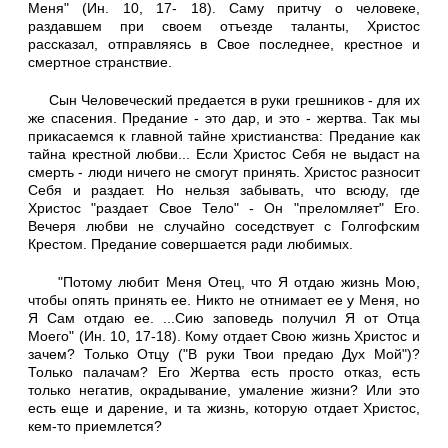
Меня" (Ин. 10, 17- 18). Саму притчу о человеке,
раздавшем при своем отъезде таланты, Христос
рассказал, отправляясь в Свое последнее, крестное и
смертное странствие.
Сын Человеческий предается в руки грешников - для их
же спасения. Предание - это дар, и это - жертва. Так мы
прикасаемся к главной тайне христианства: Предание как
тайна крестной любви... Если Христос Себя не выдаст на
смерть - люди ничего не смогут принять. Христос разносит
Себя и раздает. Но нельзя забывать, что всюду, где
Христос "раздает Свое Тело" - Он "преломляет" Его.
Вечеря любви не случайно соседствует с Голгофским
Крестом. Предание совершается ради любимых.
"Потому любит Меня Отец, что Я отдаю жизнь Мою,
чтобы опять принять ее. Никто не отнимает ее у Меня, но
Я Сам отдаю ее. ...Сию заповедь получил Я от Отца
Моего" (Ин. 10, 17-18). Кому отдает Свою жизнь Христос и
зачем? Только Отцу ("В руки Твои предаю Дух Мой")?
Только палачам? Его Жертва есть просто отказ, есть
только негатив, окрадывание, умаление жизни? Или это
есть еще и дарение, и та жизнь, которую отдает Христос,
кем-то приемлется?