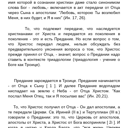
имя которой в сознании христиан даже стало синонимом
слова Бог - любовь,- включается в акт передачи от Отца
через Сына к апостолам: "Любовь, которою Ты возлюбил
Меня, в них будет, и Я в них" (Ин. 17, 26).
То, что подлежит передаче, что наследуется
христианами от Христа и передается из поколения в
поколение - это и есть Предание. Но если вопрос о том,
что Христос передал людям, нельзя обсуждать без
предварительного уяснения вопроса о том, что Христос
прежде принял от Отца, - значит, вопрос о Предании надо
ставить в контексте триадологии (триадология - учение о
Боге как Троице).
Предание зарождается в Троице. Предание начинается
- от Отца к Сыну [ 1 ]. И далее Предание водопадом
ниспадает на землю с Неба - от Отца Христом. "Как
послал Меня Отец, так и Я посылаю вас" (Ин. 20,21).
То, что Христос получил от Отца - Он дал апостолам, а
те передали Церкви. Св. Ириней (II в.) и Тертуллиан (III в.)
говорили о Предании: это то, что Церковь от апостолов,
апостолы от Христа, а Христос от Бога восприняли [ 2i ]. И
когда я читаю у Карла Барта, что "вся жизнь Церкви