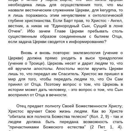
необходима лишь для осуществления того, что мы
назвали вестническим служением Церкви, для kerygma, то
я лишь поражаюсь этим нечувствием к онтологической
глубине христианства. Если Барт прав, то Христос - Ангел,
вестник, а никак не "Единородный Сын, Сущий в лоне
Отчем". Ибо зачем Главе Церкви пребывать столь
существенным образом соединенным с бытием Отца,
если задача Церкви сводится к информированию?
Вновь и вновь повторю: экклезиология (учение о
Церкви) должна прямо уходить в выси триадологии
(учение о Троице). Церковь несет и дарит людям то, что
ей вручили апостолы. Апостолы могли вручить Церкви
лишь то, что передал им Спаситель. Христос же пришел в
мир для того, чтобы передать людям то, что Он Сам
принял от Отца. Поэтому вопрос о том, что Церковь в
истории может дать человеку, - это вопрос о том, что Сын
воспринял от Отца в вечности.
Отец предает полноту Своей Божественности Христу;
Христос вручает Свою жизнь людям. Как во Христе
"обитала вся полнота Божества телесно" (Кол. 2, 9) - так и
людям должна быть передана возможность стать
"причастниками Божеского естества" (2 Пет. 1, 4).