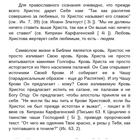
Для православного сознания очевидно, что прежде
всего Христос дарит Себя нам: "Так как распятие
совершено за любимых, то Христос называет его славою"
(см.: Ин. 7, 39) (св. Иоанн Златоуст [ 3i ]). "Мы не должны
ничего ставить выше Христа, так как и Он выше нас ничего
не ставил" (св. Киприан Карфагенский [ 4i ]). Любовь
Христова жертвует себя любимым, то есть - людям.
Символом жизни в Библии является кровь. Христос не
просто изливает Свою кровь. Кровь Христа не просто
впитывается камнями Голгофы. Кровь Христа не просто
исторгается из Него насилием палачей. Он Сам открывает
источники Своей Крови. И собирает ее в Чашу
(парадоксальным образом - еще до Распятия). И эту Чашу
Крови Он предлагает - кому? Свою изливаемую Кровь
Христос предлагает испить не сатане, не палачам и не
Богу Отцу. Он предлагает, чтобы апостолы приняли ее в
себя. "Не могли бы мы пить и Крови Христовой, если бы
Христос не был прежде истоптан и выжат", - пишет в III
веке св. Киприан Карфагенский (Письмо 63. К Цецилию о
таинстве чаши Господней [ 5i ]), приводя пророческий
текст: "От чего же одеяние Твое красно, и ризы у Тебя, как
у топтавшего в точиле?" (Ис. 63, 2).