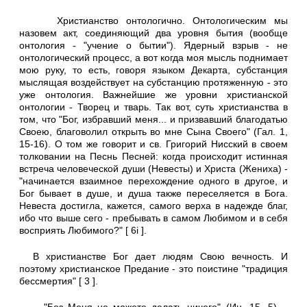
Христианство онтологично. Онтологическим мы
назовем акт, соединяющий два уровня бытия (вообще
онтология - "учение о бытии"). Ядерный взрыв - не
онтологический процесс, а вот когда моя мысль поднимает
мою руку, то есть, говоря языком Декарта, субстанция
мыслящая воздействует на субстанцию протяженную - это
уже онтология. Важнейшие же уровни христианской
онтологии - Творец и тварь. Так вот, суть христианства в
том, что "Бог, избравший меня... и призвавший благодатью
Своею, благоволил открыть во мне Сына Своего" (Гал. 1,
15-16). О том же говорит и св. Григорий Нисский в своем
толковании на Песнь Песней: когда происходит истинная
встреча человеческой души (Невесты) и Христа (Жениха) -
"начинается взаимное перехождение одного в другое, и
Бог бывает в душе, и душа также переселяется в Бога.
Невеста достигла, кажется, самого верха в надежде благ,
ибо что выше сего - пребывать в самом Любимом и в себя
восприять Любимого?" [ 6i ].
В христианстве Бог дает людям Свою вечность. И
поэтому христианское Предание - это поистине "традиция
бессмертия" [ 3 ].