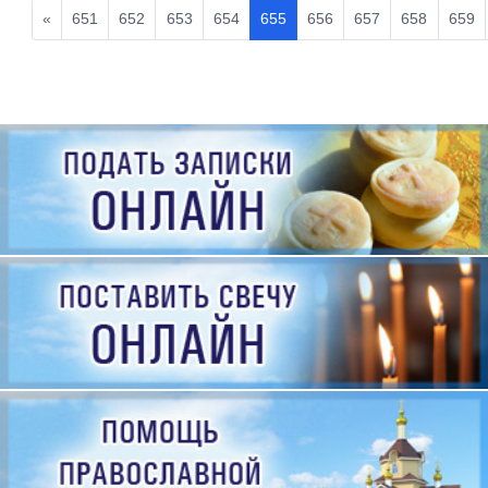
«
651
652
653
654
655
656
657
658
659