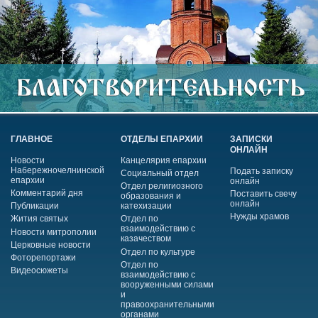
ГЛАВНОЕ
ОТДЕЛЫ ЕПАРХИИ
ЗАПИСКИ
ОНЛАЙН
Новости
Канцелярия епархии
Набережночелнинской
Подать записку
Социальный отдел
епархии
онлайн
Отдел религиозного
Комментарий дня
Поставить свечу
образования и
онлайн
Публикации
катехизации
Нужды храмов
Жития святых
Отдел по
взаимодействию с
Новости митрополии
казачеством
Церковные новости
Отдел по культуре
Фоторепортажи
Отдел по
Видеосюжеты
взаимодействию с
вооруженными силами
и
правоохранительными
органами