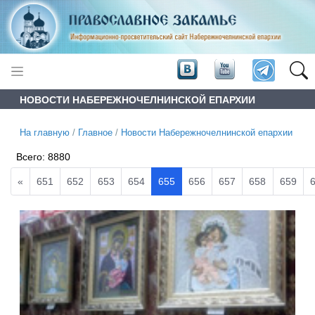
НОВОСТИ НАБЕРЕЖНОЧЕЛНИНСКОЙ ЕПАРХИИ
На главную
/
Главное
/
Новости Набережночелнинской епархии
Всего:
8880
«
651
652
653
654
655
656
657
658
659