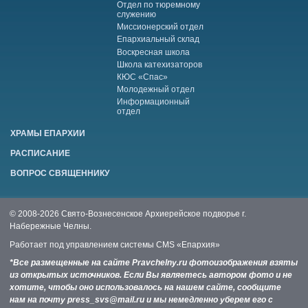
Отдел по тюремному
служению
Миссионерский отдел
Епархиальный склад
Воскресная школа
Школа катехизаторов
КЮС «Спас»
Молодежный отдел
Информационный
отдел
ХРАМЫ ЕПАРХИИ
РАСПИСАНИЕ
ВОПРОС СВЯЩЕННИКУ
© 2008-2026 Свято-Вознесенское Архиерейское подворье г.
Набережные Челны.
Работает под управлением системы
CMS «Епархия»
*Все размещенные на сайте Pravchelny.ru фотоизображения взяты
из открытых источников. Если Вы являетесь автором фото и не
хотите, чтобы оно использовалось на нашем сайте, сообщите
нам на почту press_svs@mail.ru и мы немедленно уберем его с