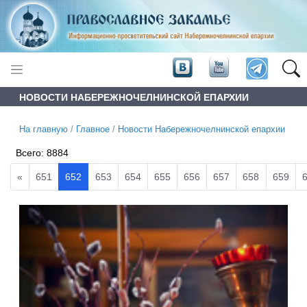
НОВОСТИ НАБЕРЕЖНОЧЕЛНИНСКОЙ ЕПАРХИИ
На главную
/
Главное
/
Новости Набережночелнинской епархии
Всего:
8884
«
651
652
653
654
655
656
657
658
659