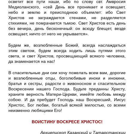
осветит все пути наши, ибо по слову свт. Амвросия
Медиоланского, «сей День все проникает и освещает,
небо и землю и преисподнюю объемлет: ибо Свет
Христов не заграждается стенами, не разделяется
стихиями, не помрачается тьмою. Свет Христов есть день
без вечера, день бесконечный: он всюду блещет, везде
освещает, ничто от него не укрывается».
Будем же, возлюбленные Божий, всегда наслаждаться
этим светом, будем всегда ходить лишь путями этого
света, и свет Христов, просвещающий всякого человека,
да знаменается на нас!
В спасительные дни сии хочу пожелать всем вам, дорогие
и возлюбленные отцы, боголюбивые иноки и инокини,
братья и сестры, радости о живоносном и спасительном
Воскресении нашего Господа. Будьте преданны Христу,
храните верность Матери-Церкви, имейте любовь между
собою. И да пребудет Господь наш Воскресший, Иисус
Христос, Бог любви, богатый всякой милостью, со всеми
неизменно любящими Его!
ВОИСТИНУ ВОСКРЕСЕ ХРИСТОС!
Архиепископ Казанский
и Татарстанскии