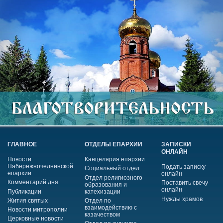
ГЛАВНОЕ
ОТДЕЛЫ ЕПАРХИИ
ЗАПИСКИ
ОНЛАЙН
Новости
Канцелярия епархии
Набережночелнинской
Подать записку
Социальный отдел
епархии
онлайн
Отдел религиозного
Комментарий дня
Поставить свечу
образования и
онлайн
Публикации
катехизации
Нужды храмов
Жития святых
Отдел по
взаимодействию с
Новости митрополии
казачеством
Церковные новости