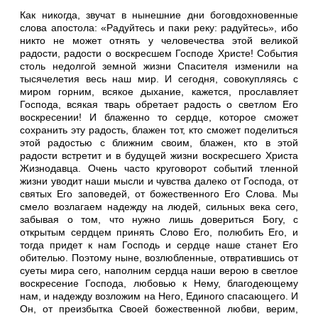
Как никогда, звучат в нынешние дни боговдохновенные
слова апостола: «Радуйтесь и паки реку: радуйтесь», ибо
никто не может отнять у человечества этой великой
радости, радости о воскресшем Господе Христе! События
столь недолгой земной жизни Спасителя изменили на
тысячелетия весь наш мир. И сегодня, совокупляясь с
миром горним, всякое дыхание, кажется, прославляет
Господа, всякая тварь обретает радость о светлом Его
воскресении! И блаженно то сердце, которое сможет
сохранить эту радость, блажен тот, кто сможет поделиться
этой радостью с ближним своим, блажен, кто в этой
радости встретит и в будущей жизни воскресшего Христа
Жизнодавца. Очень часто круговорот событий тленной
жизни уводит наши мысли и чувства далеко от Господа, от
святых Его заповедей, от божественного Его Слова. Мы
смело возлагаем надежду на людей, сильных века сего,
забывая о том, что нужно лишь довериться Богу, с
открытым сердцем принять Слово Его, полюбить Его, и
тогда придет к нам Господь и сердце наше станет Его
обителью. Поэтому ныне, возлюбленные, отвратившись от
суеты мира сего, наполним сердца наши верою в светлое
воскресение Господа, любовью к Нему, благодеющему
нам, и надежду возложим на Него, Единого спасающего. И
Он, от преизбытка Своей божественной любви, верим,