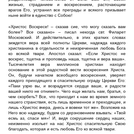
жизнью, страданием и воскресением, расточающим
врагов Его, устранил все преграды и всякого призывает
ныне войти в единство с Собою!
«Христос Воскресе! – сказав сие, что могу сказать вам
более? Все сказано» – писал некогда свт. Филарет
Московский. И действительно, в этих кратких словах
зиждется вера всей полноты Церкви, надежда каждого
христианина в отдельности и неизреченная любовь Бога
ко всякой твари. Апостол сказал: «Если Христос не
воскрес, тщетна и проповедь наша, тщетна и вера ваша».
Тысячелетия вера миллионов христиан находит
основание в этой радостной вести воскресения Христа.
Он, будучи начатком всеобщего воскресения, уверяет
каждого приходящего в спасительную ограду Церкви Его:
«Паки узрю вы, и возрадуется сердце ваше, и радости
вашей никто не отнимет». Чего еще желать нам, братья, о
чем скорбеть? Все, что приходит к нам во время земного
нашего странствия, есть лишь временное и преходящее, и
лишь «Христос вчера, днесь и вовеки тот же». Возложив на
Него всю надежду, будем со дерзновением взывать: «Твой
есмь аз, спаси мя»! И, видя сокрушение сердец наших,
неизменно изольет на нас Христос спасительную Свою
благодать, которая и есть любовь Его ко всякой твари.