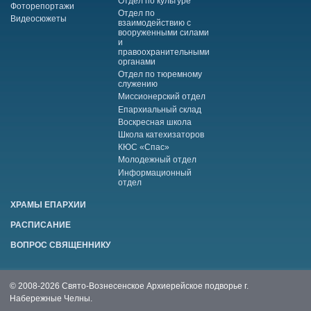
Отдел по культуре
Фоторепортажи
Отдел по
Видеосюжеты
взаимодействию с
вооруженными силами
и
правоохранительными
органами
Отдел по тюремному
служению
Миссионерский отдел
Епархиальный склад
Воскресная школа
Школа катехизаторов
КЮС «Спас»
Молодежный отдел
Информационный
отдел
ХРАМЫ ЕПАРХИИ
РАСПИСАНИЕ
ВОПРОС СВЯЩЕННИКУ
© 2008-2026 Свято-Вознесенское Архиерейское подворье г.
Набережные Челны.