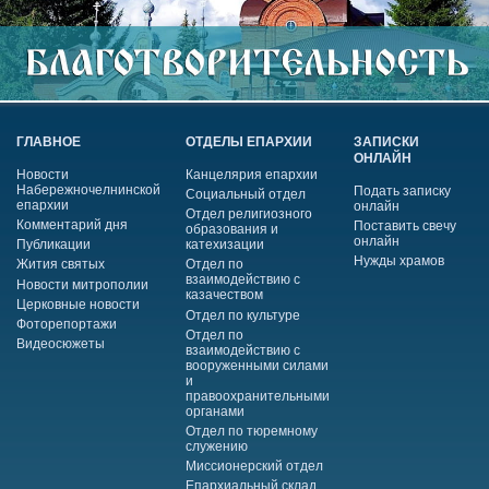
ГЛАВНОЕ
ОТДЕЛЫ ЕПАРХИИ
ЗАПИСКИ
ОНЛАЙН
Новости
Канцелярия епархии
Набережночелнинской
Подать записку
Социальный отдел
епархии
онлайн
Отдел религиозного
Комментарий дня
Поставить свечу
образования и
онлайн
Публикации
катехизации
Нужды храмов
Жития святых
Отдел по
взаимодействию с
Новости митрополии
казачеством
Церковные новости
Отдел по культуре
Фоторепортажи
Отдел по
Видеосюжеты
взаимодействию с
вооруженными силами
и
правоохранительными
органами
Отдел по тюремному
служению
Миссионерский отдел
Епархиальный склад