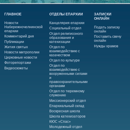
ГЛАВНОЕ
ОТДЕЛЫ ЕПАРХИИ
ЗАПИСКИ
ОНЛАЙН
Новости
Канцелярия епархии
Набережночелнинской
Подать записку
Социальный отдел
епархии
онлайн
Отдел религиозного
Комментарий дня
Поставить свечу
образования и
онлайн
Публикации
катехизации
Нужды храмов
Жития святых
Отдел по
взаимодействию с
Новости митрополии
казачеством
Церковные новости
Отдел по культуре
Фоторепортажи
Отдел по
Видеосюжеты
взаимодействию с
вооруженными силами
и
правоохранительными
органами
Отдел по тюремному
служению
Миссионерский отдел
Епархиальный склад
Воскресная школа
Школа катехизаторов
КЮС «Спас»
Молодежный отдел