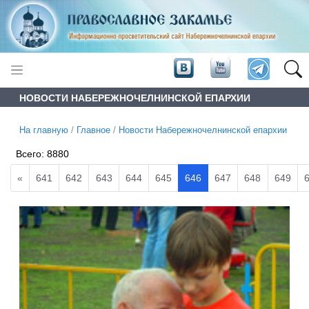
НОВОСТИ НАБЕРЕЖНОЧЕЛНИНСКОЙ ЕПАРХИИ
На главную
/
Главное
/
Новости Набережночелнинской епархии
Всего:
8880
«
641
642
643
644
645
646
647
648
649