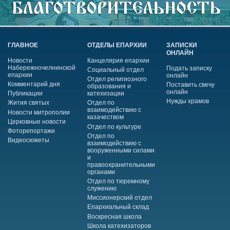
ГЛАВНОЕ
ОТДЕЛЫ ЕПАРХИИ
ЗАПИСКИ
ОНЛАЙН
Новости
Канцелярия епархии
Набережночелнинской
Подать записку
Социальный отдел
епархии
онлайн
Отдел религиозного
Комментарий дня
Поставить свечу
образования и
онлайн
Публикации
катехизации
Нужды храмов
Жития святых
Отдел по
взаимодействию с
Новости митрополии
казачеством
Церковные новости
Отдел по культуре
Фоторепортажи
Отдел по
Видеосюжеты
взаимодействию с
вооруженными силами
и
правоохранительными
органами
Отдел по тюремному
служению
Миссионерский отдел
Епархиальный склад
Воскресная школа
Школа катехизаторов