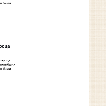
ня были
осца
 города
 погибших
ня были