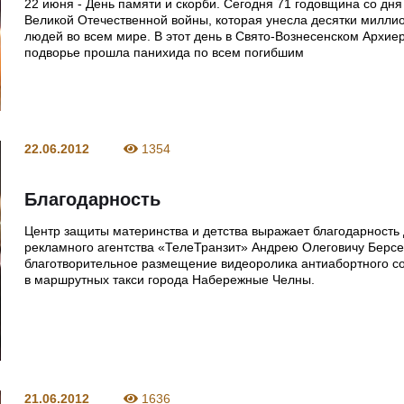
22 июня - День памяти и скорби. Сегодня 71 годовщина со дня
Великой Отечественной войны, которая унесла десятки милли
людей во всем мире. В этот день в Свято-Вознесенском Архие
подворье прошла панихида по всем погибшим
22.06.2012
1354
Благодарность
Центр защиты материнства и детства выражает благодарность
рекламного агентства «ТелеТранзит» Андрею Олеговичу Берсе
благотворительное размещение видеоролика антиабортного с
в маршрутных такси города Набережные Челны.
21.06.2012
1636