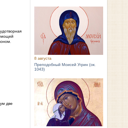
чудотворная
й мощей
воном.
8 августа
Преподобный Моисей Угрин (ок.
1043)
мум две