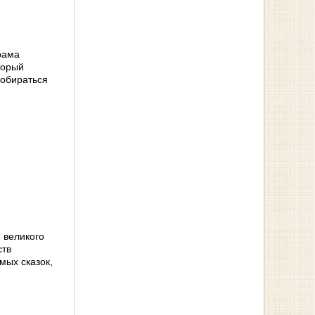
рама
торый
добираться
 великого
ств
мых сказок,