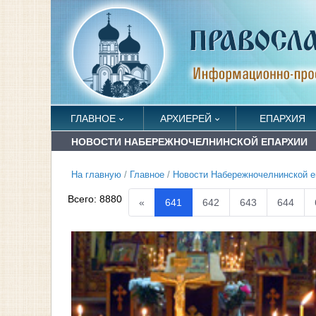
ГЛАВНОЕ
АРХИЕРЕЙ
ЕПАРХИЯ
НОВОСТИ НАБЕРЕЖНОЧЕЛНИНСКОЙ ЕПАРХИИ
На главную
/
Главное
/
Новости Набережночелнинской е
Всего:
8880
«
641
642
643
644