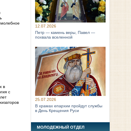
я
ь
о молебное
12.07.2026
Петр — камень веры, Павел —
похвала вселенной
х в
гия с
 лет
25.07.2026
хизаторов
В храмах епархии пройдут службы
в День Крещения Руси
МОЛОДЕЖНЫЙ ОТДЕЛ