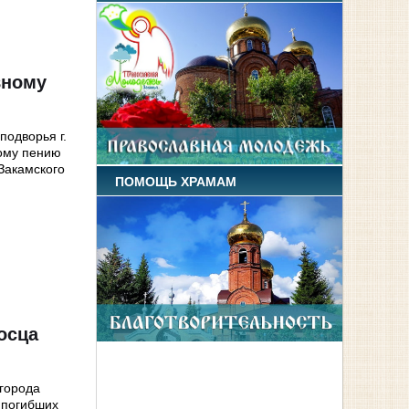
вному
подворья г.
ому пению
Закамского
ПОМОЩЬ ХРАМАМ
осца
 города
 погибших