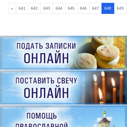
«
641
642
643
644
645
646
647
648
649