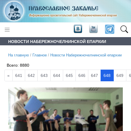
НОВОСТИ НАБЕРЕЖНОЧЕЛНИНСКОЙ ЕПАРХИИ
На главную
/
Главное
/
Новости Набережночелнинской епархии
Всего:
8880
«
641
642
643
644
645
646
647
648
649