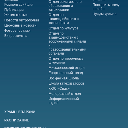
Отдел религиозного
Комментарий дня
Поставить свечу
образования и
онлайн
Публикации
катехизации
Нужды храмов
Жития святых
Отдел по
взаимодействию с
Новости митрополии
казачеством
Церковные новости
Отдел по культуре
Фоторепортажи
Отдел по
Видеосюжеты
взаимодействию с
вооруженными силами
и
правоохранительными
органами
Отдел по тюремному
служению
Миссионерский отдел
Епархиальный склад
Воскресная школа
Школа катехизаторов
КЮС «Спас»
Молодежный отдел
Информационный
отдел
ХРАМЫ ЕПАРХИИ
РАСПИСАНИЕ