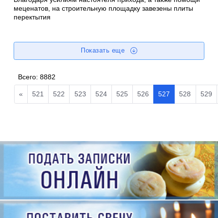
меценатов, на строительную площадку завезены плиты
перектытия
Показать еще
Всего:
8882
«
521
522
523
524
525
526
527
528
529