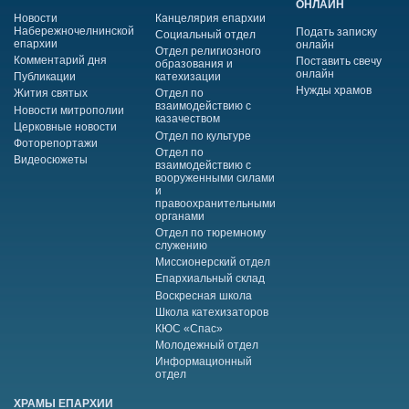
ОНЛАЙН
Новости
Канцелярия епархии
Набережночелнинской
Подать записку
Социальный отдел
епархии
онлайн
Отдел религиозного
Комментарий дня
Поставить свечу
образования и
онлайн
Публикации
катехизации
Нужды храмов
Жития святых
Отдел по
взаимодействию с
Новости митрополии
казачеством
Церковные новости
Отдел по культуре
Фоторепортажи
Отдел по
Видеосюжеты
взаимодействию с
вооруженными силами
и
правоохранительными
органами
Отдел по тюремному
служению
Миссионерский отдел
Епархиальный склад
Воскресная школа
Школа катехизаторов
КЮС «Спас»
Молодежный отдел
Информационный
отдел
ХРАМЫ ЕПАРХИИ