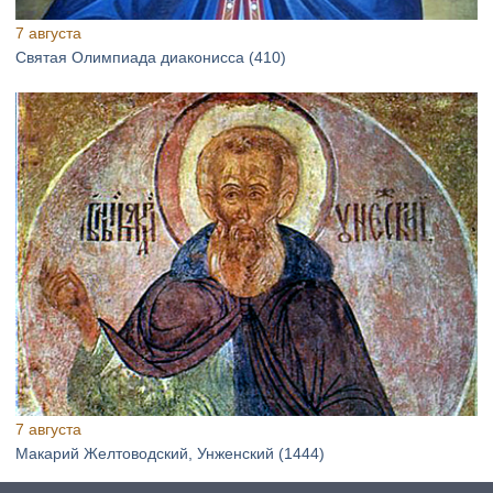
7 августа
Святая Олимпиада диаконисса (410)
7 августа
Макарий Желтоводский, Унженский (1444)