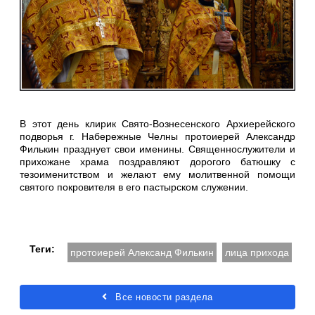
В этот день клирик Свято-Вознесенского Архиерейского
подворья г. Набережные Челны протоиерей Александр
Филькин празднует свои именины. Священнослужители и
прихожане храма поздравляют дорогого батюшку с
тезоименитством и желают ему молитвенной помощи
святого покровителя в его пастырском служении.
Теги:
протоиерей Александ Филькин
лица прихода
Все новости раздела