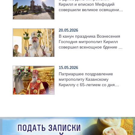
Кирилл и епископ Мефодий
совершили великое освящение
возрождённого Троицкого
храма в селе Верхний Багряж
20.05.2026
В канун праздника Вознесения
Господня митрополит Кирилл
совершил всенощное бдение в
храме Казанской духовной
семинарии
15.05.2026
Патриаршее поздравление
митрополиту Казанскому
Кириллу с 65-летием со дня
рождения