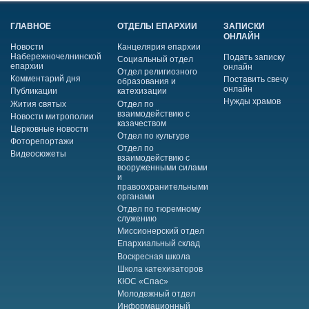
ГЛАВНОЕ
ОТДЕЛЫ ЕПАРХИИ
ЗАПИСКИ
ОНЛАЙН
Новости
Канцелярия епархии
Набережночелнинской
Подать записку
Социальный отдел
епархии
онлайн
Отдел религиозного
Комментарий дня
Поставить свечу
образования и
онлайн
Публикации
катехизации
Нужды храмов
Жития святых
Отдел по
взаимодействию с
Новости митрополии
казачеством
Церковные новости
Отдел по культуре
Фоторепортажи
Отдел по
Видеосюжеты
взаимодействию с
вооруженными силами
и
правоохранительными
органами
Отдел по тюремному
служению
Миссионерский отдел
Епархиальный склад
Воскресная школа
Школа катехизаторов
КЮС «Спас»
Молодежный отдел
Информационный