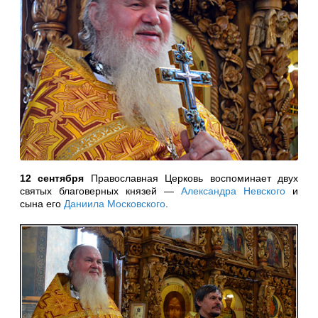
12 сентября
Православная Церковь воспоминает двух
святых благоверных князей —
Александра Невского
и
сына его
Даниила Московского
.