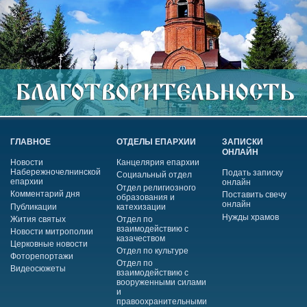
ГЛАВНОЕ
ОТДЕЛЫ ЕПАРХИИ
ЗАПИСКИ
ОНЛАЙН
Новости
Канцелярия епархии
Набережночелнинской
Подать записку
Социальный отдел
епархии
онлайн
Отдел религиозного
Комментарий дня
Поставить свечу
образования и
онлайн
Публикации
катехизации
Нужды храмов
Жития святых
Отдел по
взаимодействию с
Новости митрополии
казачеством
Церковные новости
Отдел по культуре
Фоторепортажи
Отдел по
Видеосюжеты
взаимодействию с
вооруженными силами
и
правоохранительными