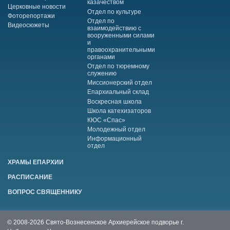
казачеством
Церковные новости
Отдел по культуре
Фоторепортажи
Отдел по
Видеосюжеты
взаимодействию с
вооруженными силами
и
правоохранительными
органами
Отдел по тюремному
служению
Миссионерский отдел
Епархиальный склад
Воскресная школа
Школа катехизаторов
КЮС «Спас»
Молодежный отдел
Информационный
отдел
ХРАМЫ ЕПАРХИИ
РАСПИСАНИЕ
ВОПРОС СВЯЩЕННИКУ
© 2008-2026 Свято-Вознесенское Архиерейское подворье г.