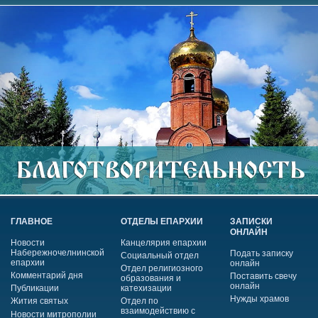
ГЛАВНОЕ
ОТДЕЛЫ ЕПАРХИИ
ЗАПИСКИ
ОНЛАЙН
Новости
Канцелярия епархии
Набережночелнинской
Подать записку
Социальный отдел
епархии
онлайн
Отдел религиозного
Комментарий дня
Поставить свечу
образования и
онлайн
Публикации
катехизации
Нужды храмов
Жития святых
Отдел по
взаимодействию с
Новости митрополии