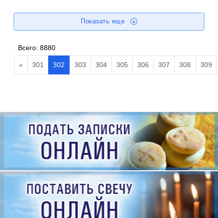
Показать еще
Всего:
8880
«
301
302
303
304
305
306
307
308
309