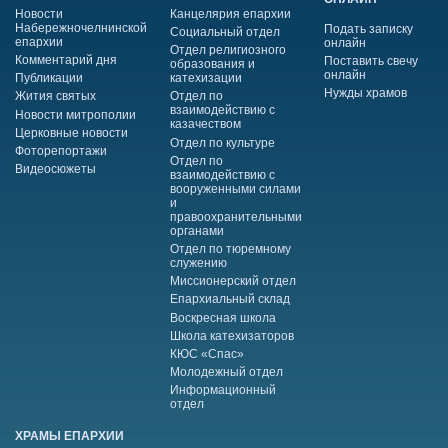
Новости
Канцелярия епархии
Набережночелнинской
Подать записку
Социальный отдел
епархии
онлайн
Отдел религиозного
Комментарий дня
Поставить свечу
образования и
онлайн
Публикации
катехизации
Нужды храмов
Жития святых
Отдел по
взаимодействию с
Новости митрополии
казачеством
Церковные новости
Отдел по культуре
Фоторепортажи
Отдел по
Видеосюжеты
взаимодействию с
вооруженными силами
и
правоохранительными
органами
Отдел по тюремному
служению
Миссионерский отдел
Епархиальный склад
Воскресная школа
Школа катехизаторов
КЮС «Спас»
Молодежный отдел
Информационный
отдел
ХРАМЫ ЕПАРХИИ