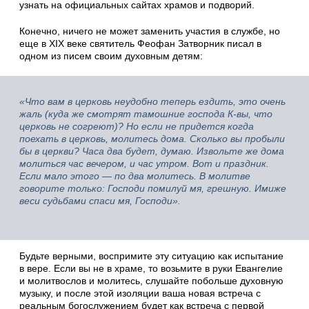
узнать на официальных сайтах храмов и подворий.
Конечно, ничего не может заменить участия в службе, но
еще в XIX веке святитель Феофан Затворник писал в
одном из писем своим духовным детям:
«Что вам в церковь неудобно теперь ездить, это очень
жаль (куда же смотрят тамошние господа К-вы, что
церковь не согреют)? Но если не придется когда
поехать в церковь, молитесь дома. Сколько вы пробыли
бы в церкви? Часа два будет, думаю. Извольте же дома
молиться час вечером, и час утром. Вот и праздник.
Если мало этого —
по два молитесь. В молитве
говорите только: Господи помилуй мя, грешную. Имиже
веси судьбами спаси мя, Господи».
Будьте верными, воспримите эту ситуацию как испытание
в вере. Если вы не в храме, то возьмите в руки Евангелие
и молитвослов и молитесь, слушайте побольше духовную
музыку, и после этой изоляции ваша новая встреча с
реальным богослужением будет как встреча с первой