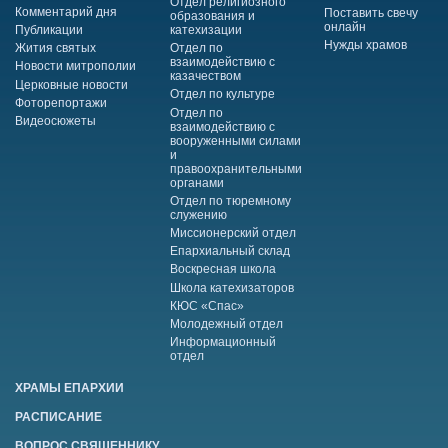
Отдел религиозного
Комментарий дня
Поставить свечу
образования и
онлайн
Публикации
катехизации
Нужды храмов
Жития святых
Отдел по
взаимодействию с
Новости митрополии
казачеством
Церковные новости
Отдел по культуре
Фоторепортажи
Отдел по
Видеосюжеты
взаимодействию с
вооруженными силами
и
правоохранительными
органами
Отдел по тюремному
служению
Миссионерский отдел
Епархиальный склад
Воскресная школа
Школа катехизаторов
КЮС «Спас»
Молодежный отдел
Информационный
отдел
ХРАМЫ ЕПАРХИИ
РАСПИСАНИЕ
ВОПРОС СВЯЩЕННИКУ