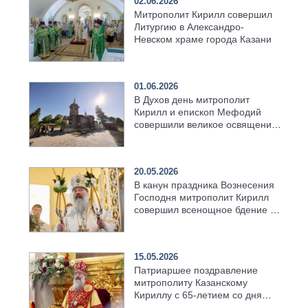
02.06.2026
Митрополит Кирилл совершил
Литургию в Александро-
Невском храме города Казани
01.06.2026
В Духов день митрополит
Кирилл и епископ Мефодий
совершили великое освящение
возрождённого Троицкого
храма в селе Верхний Багряж
20.05.2026
В канун праздника Вознесения
Господня митрополит Кирилл
совершил всенощное бдение в
храме Казанской духовной
семинарии
15.05.2026
Патриаршее поздравление
митрополиту Казанскому
Кириллу с 65-летием со дня
рождения