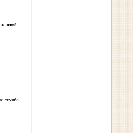
станской
на служба