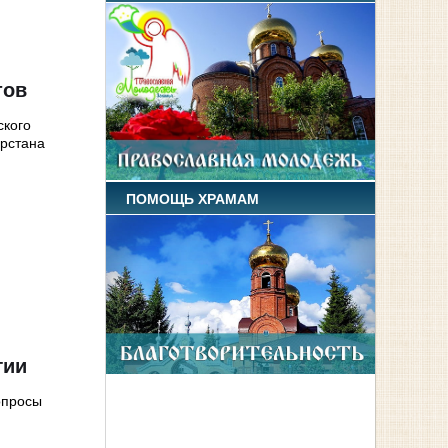
тов
ского
арстана
ПОМОЩЬ ХРАМАМ
гии
опросы