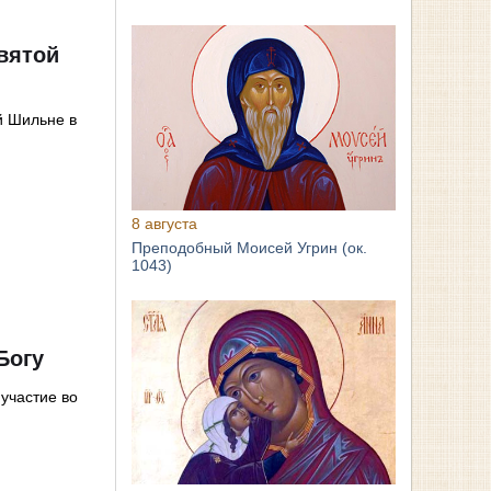
вятой
й Шильне в
8 августа
Преподобный Моисей Угрин (ок.
1043)
Богу
участие во