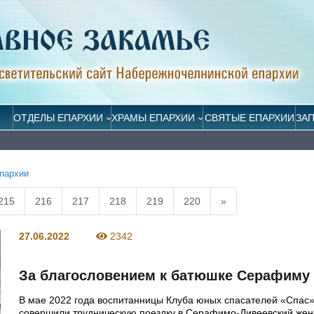
ОТДЕЛЫ ЕПАРХИИ
ХРАМЫ ЕПАРХИИ
СВЯТЫЕ ЕПАРХИИ
ЗА
пархии
215
216
217
218
219
220
»
27.06.2022
2342
За благословением к батюшке Серафиму
В мае 2022 года воспитанницы Клуба юных спасателей «Спас
совершили трудническую поездку в Серафимо-Дивеевский жен