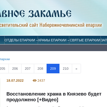
ОТДЕЛЫ ЕПАРХИИ
ХРАМЫ ЕПАРХИИ
СВЯТЫЕ ЕПАРХИИ
ЗА
пархии
205
206
207
208
209
210
»
18.07.2022
2437
Восстановление храма в Князево будет
продолжено [+Видео]