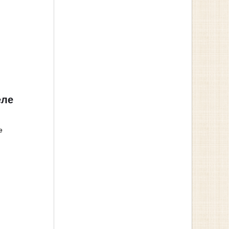
еле
е