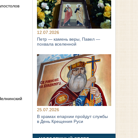
апостолов
12.07.2026
Петр — камень веры, Павел —
похвала вселенной
Челнинский
25.07.2026
В храмах епархии пройдут службы
в День Крещения Руси