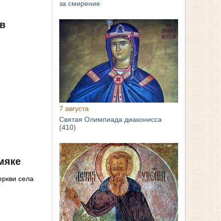
за смирение
 в
7 августа
Святая Олимпиада диаконисса
(410)
мяке
еркви села