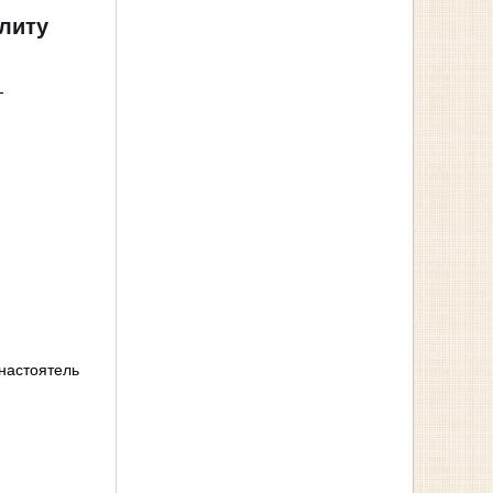
литу
-
настоятель