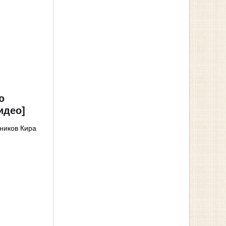
ю
идео]
ников Кира