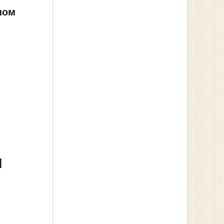
ном
]