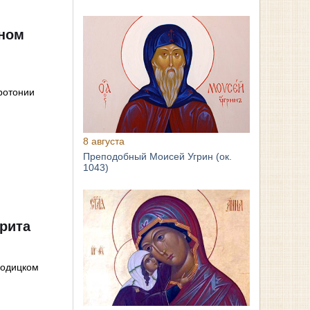
рном
ротонии
8 августа
Преподобный Моисей Угрин (ок.
1043)
рита
родицком