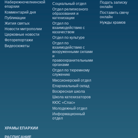
Набережночелнинской
Подать записку
Социальный отдел
епархии
онлайн
Отдел религиозного
Комментарий дня
Поставить свечу
образования и
онлайн
Публикации
катехизации
Нужды храмов
Жития святых
Отдел по
взаимодействию с
Новости митрополии
казачеством
Церковные новости
Отдел по культуре
Фоторепортажи
Отдел по
Видеосюжеты
взаимодействию с
вооруженными силами
и
правоохранительными
органами
Отдел по тюремному
служению
Миссионерский отдел
Епархиальный склад
Воскресная школа
Школа катехизаторов
КЮС «Спас»
Молодежный отдел
Информационный
отдел
ХРАМЫ ЕПАРХИИ
РАСПИСАНИЕ