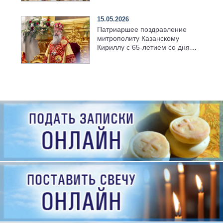
семинарии
15.05.2026
Патриаршее поздравление
митрополиту Казанскому
Кириллу с 65-летием со дня
рождения