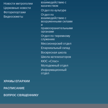
взаимодействию с
Новости митрополии
казачеством
Церковные новости
Отдел по культуре
Фоторепортажи
Отдел по
Видеосюжеты
взаимодействию с
вооруженными силами
и
правоохранительными
органами
Отдел по тюремному
служению
Миссионерский отдел
Епархиальный склад
Воскресная школа
Школа катехизаторов
КЮС «Спас»
Молодежный отдел
Информационный
отдел
ХРАМЫ ЕПАРХИИ
РАСПИСАНИЕ
ВОПРОС СВЯЩЕННИКУ