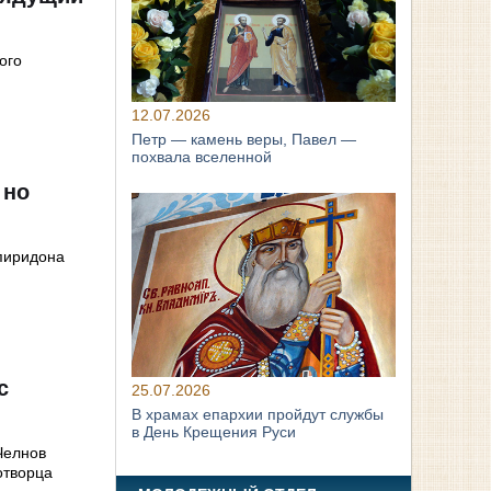
ого
12.07.2026
Петр — камень веры, Павел —
похвала вселенной
 но
Спиридона
с
25.07.2026
В храмах епархии пройдут службы
в День Крещения Руси
Челнов
отворца