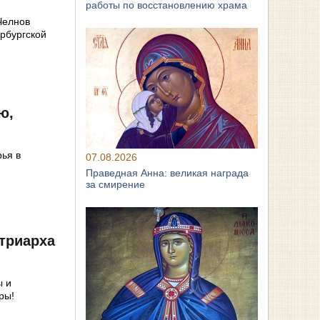
работы по восстановлению храма
Челнов
рбургской
ю,
рья в
07.08.2026
Праведная Анна: великая награда
за смирение
триарха
ы и
ры!