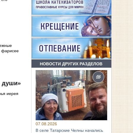
режные
и фарисее
НОВОСТИ ДРУГИХ РАЗДЕЛОВ
ю души»
рья иерея
07.08.2026
В селе Татарские Челны начались