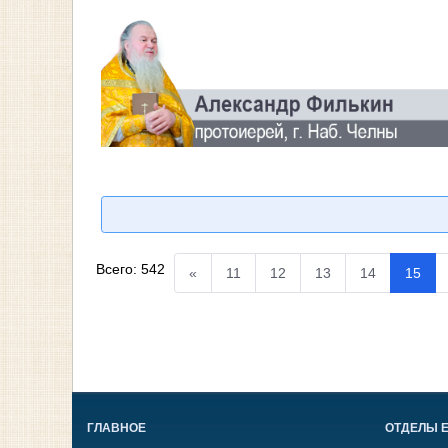
Всего:
542
«
11
12
13
14
15
ГЛАВНОЕ
ОТДЕЛЫ 