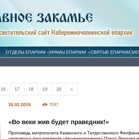
ОТДЕЛЫ ЕПАРХИИ
ХРАМЫ ЕПАРХИИ
СВЯТЫЕ ЕПАРХИИ
ЗА
16
17
18
19
20
»
28.02.2019
7097
«Во веки жив будет праведник!»
Проповедь митрополита Казанского и Татарстанского Феофана
церковного прославления священномученика Павла Дернова и