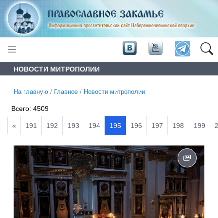
НОВОСТИ МИТРОПОЛИИ
На главную
/
Главное
/
Новости митрополии
Всего:
4509
«
191
192
193
194
195
196
197
198
199