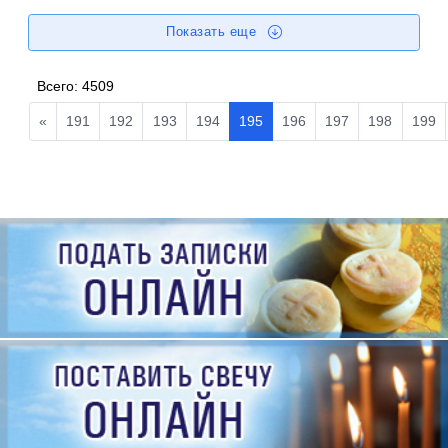
Показать еще
Всего:
4509
«
191
192
193
194
195
196
197
198
199