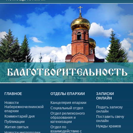
ГЛАВНОЕ
ОТДЕЛЫ ЕПАРХИИ
ЗАПИСКИ
ОНЛАЙН
Новости
Канцелярия епархии
Набережночелнинской
Подать записку
Социальный отдел
епархии
онлайн
Отдел религиозного
Комментарий дня
Поставить свечу
образования и
онлайн
Публикации
катехизации
Нужды храмов
Жития святых
Отдел по
взаимодействию с
Новости митрополии