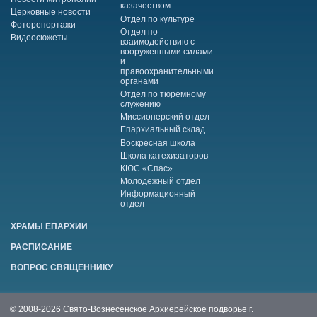
казачеством
Церковные новости
Отдел по культуре
Фоторепортажи
Отдел по
Видеосюжеты
взаимодействию с
вооруженными силами
и
правоохранительными
органами
Отдел по тюремному
служению
Миссионерский отдел
Епархиальный склад
Воскресная школа
Школа катехизаторов
КЮС «Спас»
Молодежный отдел
Информационный
отдел
ХРАМЫ ЕПАРХИИ
РАСПИСАНИЕ
ВОПРОС СВЯЩЕННИКУ
© 2008-2026 Свято-Вознесенское Архиерейское подворье г.